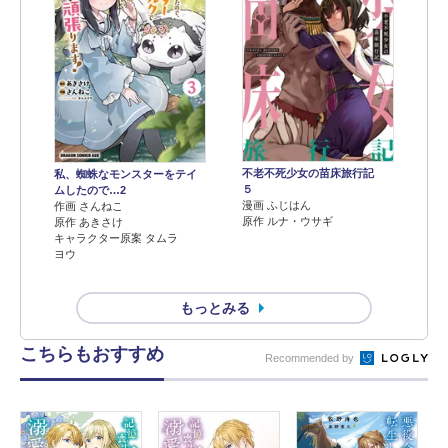
不老不死少女の苗床旅行記
私、蜘蛛なモンスターをテイ
５
ムしたので…2
漫画 ふじはん
作画 さんねこ
原作 ルナ・ウサギ
原作 あきさけ
キャラクター原案 タムラ
ヨウ
もっとみる
こちらもおすすめ
Recommended by