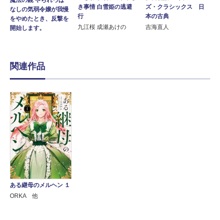
魔法の鏡 やられっぱ
ズ・クラシックス 日
き事情 白雪姫の逃避
なしの気弱令嬢が我慢
本の古典
行
をやめたとき、反撃を
吉海直人
九江桜 成瀬あけの
開始します。
関連作品
ある継母のメルヘン １
ORKA 他