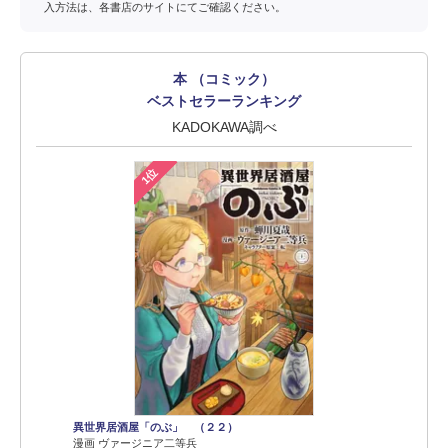
入方法は、各書店のサイトにてご確認ください。
本 （コミック）
ベストセラーランキング
KADOKAWA調べ
1位
異世界居酒屋「のぶ」 （２２）
漫画 ヴァージニア二等兵