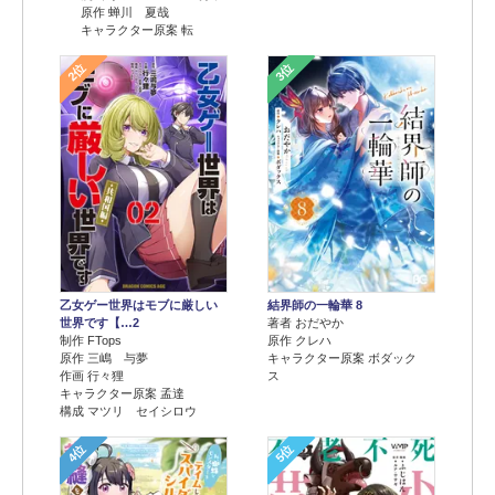
原作 蝉川 夏哉
キャラクター原案 転
2位
3位
乙女ゲー世界はモブに厳しい
結界師の一輪華 8
世界です【…2
著者 おだやか
制作 FTops
原作 クレハ
原作 三嶋 与夢
キャラクター原案 ボダック
作画 行々狸
ス
キャラクター原案 孟達
構成 マツリ セイシロウ
4位
5位