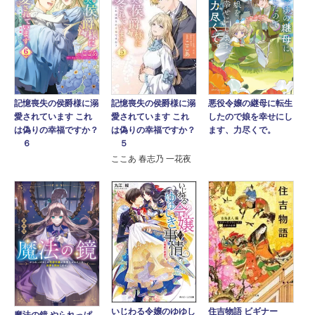
悪役令嬢の継母に転生
記憶喪失の侯爵様に溺
記憶喪失の侯爵様に溺
したので娘を幸せにし
愛されています これ
愛されています これ
ます、力尽くで。
は偽りの幸福ですか？
は偽りの幸福ですか？
５
６
ここあ 春志乃 一花夜
住吉物語 ビギナー
いじわる令嬢のゆゆし