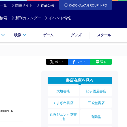
一覧
関連サイト
作品公募
KADOKAWA GROUP INFO
検索
新刊カレンダー
イベント情報
映像
ゲーム
グッズ
スクール
ポスト
シェア
送る
書店在庫を見る
大垣書店
紀伊國屋書店
くまざわ書店
三省堂書店
6800916
丸善ジュンク堂書
有隣堂
店