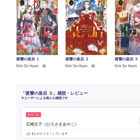
復讐の皇后 １
復讐の皇后 ２
復讐の皇后 ３
Kim So Hyun 他
Kim So Hyun 他
Kim So Hyun
「復讐の皇后 ３」感想・レビュー
※ユーザーによる個人の感想です
皇帝とローズモンドの間にはいったい何があるんだ？
広崎文子（ひろさきあやこ）
1
人がナイス！しています