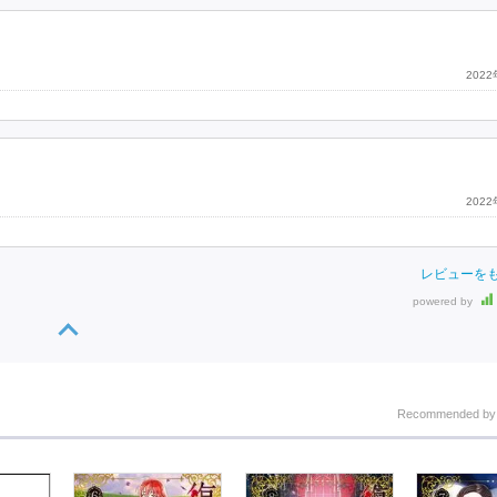
202
202
レビューを
powered by
Recommended b