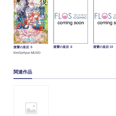
復讐の皇后 ９
復讐の皇后 10
復讐の皇后 ５
KimSoHyun MUSO
関連作品