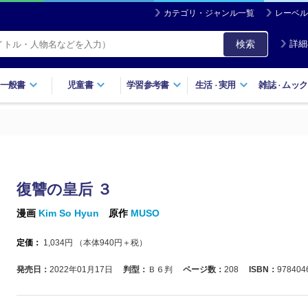
カテゴリ・ジャンル一覧
レーベル
検索
詳細
一般書
児童書
学習参考書
生活
実用
雑誌
ムック
・
・
復讐の皇后 ３
漫画
Kim So Hyun
原作
MUSO
定価：
1,034
円 （本体
940
円＋税）
発売日：
2022年01月17日
判型：
Ｂ６判
ページ数：
208
ISBN：
978404