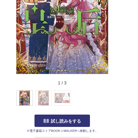
1
/
3
試し読みをする
※電子書籍ストアBOOK☆WALKERへ移動します。