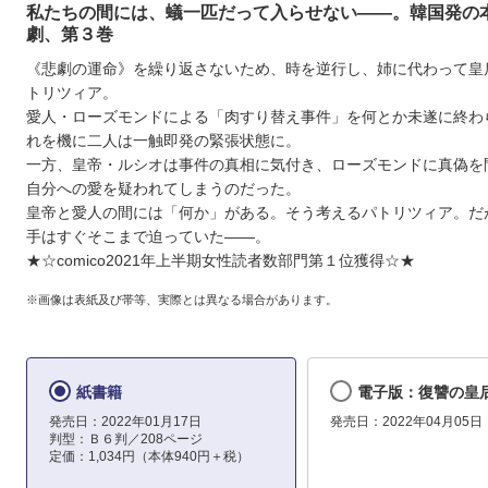
私たちの間には、蟻一匹だって入らせない――。韓国発の
劇、第３巻
《悲劇の運命》を繰り返さないため、時を逆行し、姉に代わって皇
トリツィア。
愛人・ローズモンドによる「肉すり替え事件」を何とか未遂に終わ
れを機に二人は一触即発の緊張状態に。
一方、皇帝・ルシオは事件の真相に気付き、ローズモンドに真偽を
自分への愛を疑われてしまうのだった。
皇帝と愛人の間には「何か」がある。そう考えるパトリツィア。だ
手はすぐそこまで迫っていた――。
★☆comico2021年上半期女性読者数部門第１位獲得☆★
※画像は表紙及び帯等、実際とは異なる場合があります。
紙書籍
電子版：復讐の皇后
発売日：2022年01月17日
発売日：2022年04月05日
判型：Ｂ６判／208ページ
定価：1,034円（本体940円＋税）