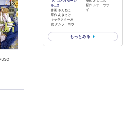
漫画 ふじはん
で、スパイダーシ
原作 ルナ・ウサ
ル…2
ギ
作画 さんねこ
原作 あきさけ
キャラクター原
案 タムラ ヨウ
もっとみる
７
 MUSO