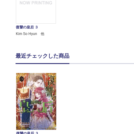
復讐の皇后 ３
Kim So Hyun 他
最近チェックした商品
復讐の皇后 ３