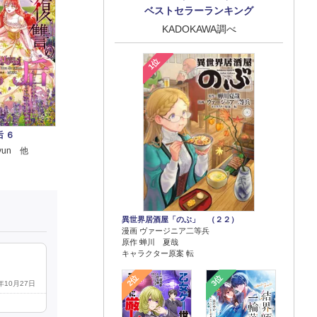
ベストセラーランキング
KADOKAWA調べ
1位
 ６
Hyun 他
異世界居酒屋「のぶ」 （２２）
漫画 ヴァージニア二等兵
原作 蝉川 夏哉
キャラクター原案 転
2位
3位
2年10月27日