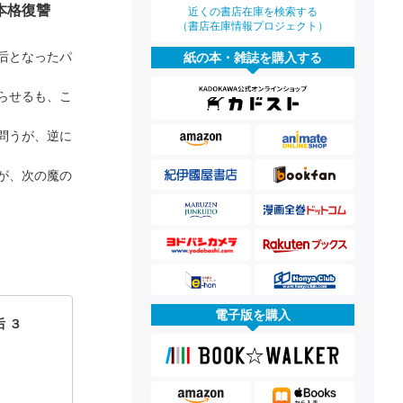
本格復讐
近くの書店在庫を検索する
（書店在庫情報プロジェクト）
后となったパ
紙の本・雑誌を購入する
らせるも、こ
問うが、逆に
が、次の魔の
電子版を購入
 ３