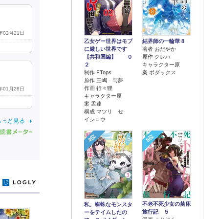
2年02月21日
乙女ゲー世界はモブ
結界師の一輪華 8
に厳しい世界です
著者 おだやか
【共和国編】 ０
原作 クレハ
２
キャラクター原
制作 FTops
案 ボダックス
原作 三嶋 与夢
作画 行々狸
2年01月28日
キャラクター原
案 孟達
構成 マツリ セ
イシロウ
もっと見る
4位
5位
y
不老不死少女の苗床
私、蜘蛛なモンスタ
旅行記 ５
ーをテイムしたの