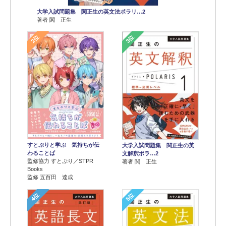
大学入試問題集 関正生の英文法ポラリ…2
著者 関 正生
2位
3位
すとぷりと学ぶ 気持ちが伝
大学入試問題集 関正生の英
わることば
文解釈ポラ…2
監修協力 すとぷり／STPR
著者 関 正生
Books
監修 五百田 達成
4位
5位