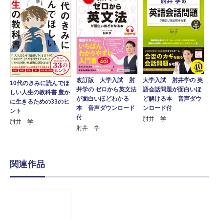
改訂版 大学入試 肘
大学入試 肘井学の 英
10代のきみに読んでほ
井学の ゼロから英文法
語会話問題が面白いほ
しい人生の教科書 豊か
が面白いほどわかる
ど解ける本 音声ダウ
に生きるための33のヒ
本 音声ダウンロード
ンロード付
ント
付
肘井 学
肘井 学
肘井 学
関連作品