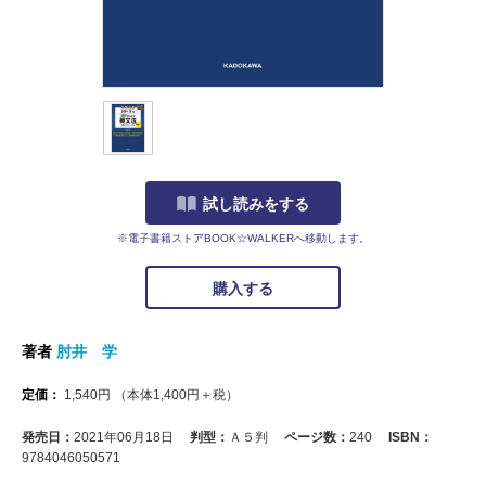
試し読みをする
※電子書籍ストアBOOK☆WALKERへ移動します。
購入する
著者
肘井 学
定価：
1,540
円
（本体
1,400
円＋税）
発売日：
2021年06月18日
判型：
Ａ５判
ページ数：
240
ISBN：
9784046050571