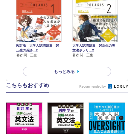
改訂版 大学入試問題集 関
大学入試問題集 関正生の英
正生の英語…2
文法ポラリ…2
著者 関 正生
著者 関 正生
もっとみる
こちらもおすすめ
Recommended by