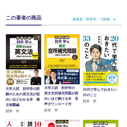
この著者の商品
著者名「肘井学」で検索
大学入試 肘井学の
大学入試 肘井学の読
20代で学んでおきたい
英文空所補充問題が面
解のための英文法が面
33のこと
白いほど解ける本 音
白いほどわかる本 構
肘井 学
声ダウンロード付
文制覇編
肘井 学
肘井 学