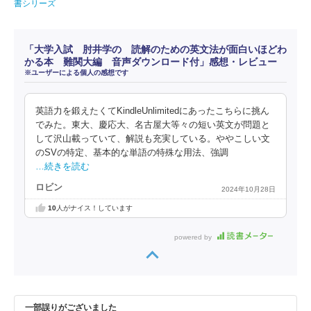
書シリーズ
「大学入試 肘井学の 読解のための英文法が面白いほどわ
かる本 難関大編 音声ダウンロード付」感想・レビュー
※ユーザーによる個人の感想です
英語力を鍛えたくてKindleUnlimitedにあったこちらに挑ん
でみた。東大、慶応大、名古屋大等々の短い英文が問題と
して沢山載っていて、解説も充実している。ややこしい文
のSVの特定、基本的な単語の特殊な用法、強調
…続きを読む
ロビン
2024年10月28日
10
人がナイス！しています
powered by
一部誤りがございました