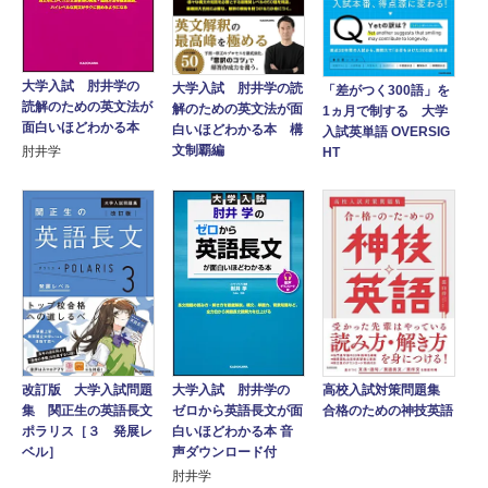
大学入試 肘井学の
大学入試 肘井学の読
「差がつく300語」を
読解のための英文法が
解のための英文法が面
1ヵ月で制する 大学
面白いほどわかる本
白いほどわかる本 構
入試英単語 OVERSIG
文制覇編
肘井学
HT
大学入試 肘井学の
改訂版 大学入試問題
高校入試対策問題集
ゼロから英語長文が面
集 関正生の英語長文
合格のための神技英語
白いほどわかる本 音
ポラリス［３ 発展レ
声ダウンロード付
ベル］
肘井学