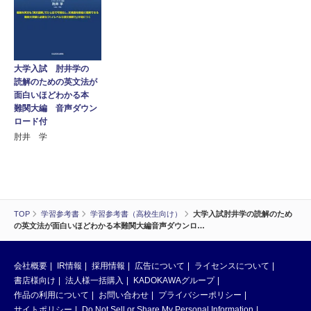
大学入試 肘井学の
読解のための英文法が
面白いほどわかる本
難関大編 音声ダウン
ロード付
肘井 学
TOP
学習参考書
学習参考書（高校生向け）
大学入試肘井学の読解のため
の英文法が面白いほどわかる本難関大編音声ダウンロ…
会社概要
IR情報
採用情報
広告について
ライセンスについて
書店様向け
法人様一括購入
KADOKAWAグループ
作品の利用について
お問い合わせ
プライバシーポリシー
サイトポリシー
Do Not Sell or Share My Personal Information