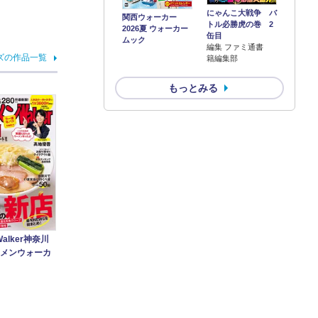
にゃんこ大戦争 バ
関西ウォーカー
トル必勝虎の巻 2
2026夏 ウォーカー
缶目
ムック
編集 ファミ通書
ズの作品一覧
籍編集部
もっとみる
alker神奈川
ラーメンウォーカ