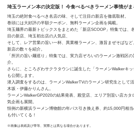
埼玉ラーメン本の決定版！ 今食べるべきラーメン事情がま
埼玉の絶対食べるべき名店の味、そして注目の新店を徹底取材。
巻頭には大好評の半額クーポン、無料ラーメン企画を掲載。
埼玉麺界の最新トピックスをまとめた「新店SCOOP」特集では、
目の新店、埼玉初出店の人気店、
そして、レア営業の旨い一杯、異業種ラーメン、激旨まぜそばなど
新店の数々を紹介。
「所沢の旨い麺巡り」特集では、実力店ぞろいのラーメン激戦区の
介。
さらに、ところざわサクラタウンに誕生した「ラーメンWalkerキ
も公開します。
潜入調査をするのは、ラーメンWalkerTVのラーメン研究生として
木坂・伊藤かりんさん。
ラーメンWalkerGP2020の結果発表、殿堂店、エリア別旨い店カ
気企画も展開。
恒例の新横浜ラーメン博物館の年パス引き換え券、約15,000円相
も付いてくる！
※画像は表紙及び帯等、実際とは異なる場合があります。