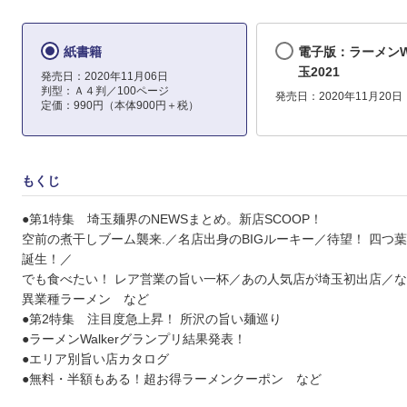
紙書籍
電子版：ラーメンWa
玉2021
発売日：2020年11月06日
判型：Ａ４判／100ページ
発売日：2020年11月20日
定価：990円（本体900円＋税）
もくじ
●第1特集 埼玉麺界のNEWSまとめ。新店SCOOP！
空前の煮干しブーム襲来.／名店出身のBIGルーキー／待望！ 四つ
誕生！／
でも食べたい！ レア営業の旨い一杯／あの人気店が埼玉初出店／
異業種ラーメン など
●第2特集 注目度急上昇！ 所沢の旨い麺巡り
●ラーメンWalkerグランプリ結果発表！
●エリア別旨い店カタログ
●無料・半額もある！超お得ラーメンクーポン など