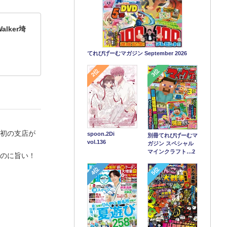
lker埼
てれびげーむマガジン September 2026
2位
3位
葉初の支店が
spoon.2Di
別冊てれびげーむマ
vol.136
ガジン スペシャル
マインクラフト…2
なのに旨い！
4位
5位