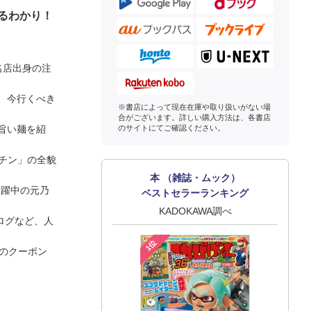
るわかり！
名店出身の注
、今行くべき
※書店によって現在在庫や取り扱いがない場
合がございます。詳しい購入方法は、各書店
旨い麺を紹
のサイトにてご確認ください。
ッチン」の全貌
本 （雑誌・ムック）
活躍中の元乃
ベストセラーランキング
KADOKAWA調べ
タログなど、人
1位
当のクーポン