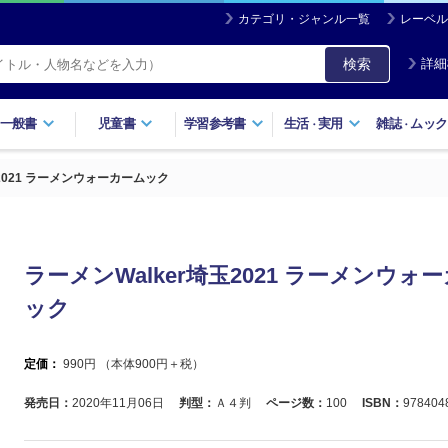
カテゴリ・ジャンル一覧
レーベル
検索
詳細
一般書
児童書
学習参考書
生活
実用
雑誌
ムック
・
・
玉2021 ラーメンウォーカームック
ラーメンWalker埼玉2021 ラーメンウォ
ック
定価：
990
円 （本体
900
円＋税）
発売日：
2020年11月06日
判型：
Ａ４判
ページ数：
100
ISBN：
978404