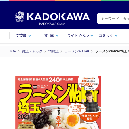
文芸書
文庫
ライトノベル
コミック
TOP
雑誌・ムック
情報誌
ラーメンWalker
ラーメンWalker埼