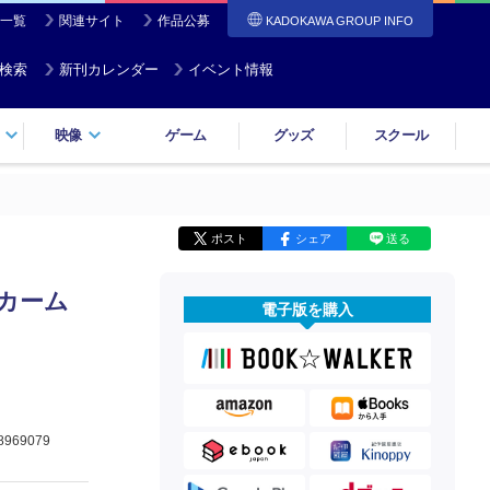
一覧
関連サイト
作品公募
KADOKAWA GROUP INFO
検索
新刊カレンダー
イベント情報
映像
ゲーム
グッズ
スクール
ポスト
シェア
送る
ーカーム
電子版を購入
8969079