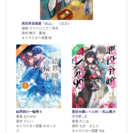
異世界居酒屋「のぶ」 （２２）
漫画 ヴァージニア二等兵
原作 蝉川 夏哉
キャラクター原案 転
2位
3位
結界師の一輪華 8
悪役令嬢レベル99 ～私は裏ボ
著者 おだやか
スです…2
原作 クレハ
著者 のこみ
キャラクター原案 ボダック
原作 七夕 さとり
ス
キャラクター原案 Tea