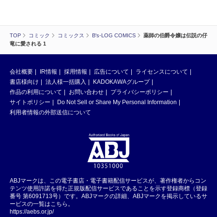
TOP
コミック
コミックス
B's-LOG COMICS
薬師の伯爵令嬢は伝説の仔
竜に愛される 1
会社概要
IR情報
採用情報
広告について
ライセンスについて
書店様向け
法人様一括購入
KADOKAWAグループ
作品の利用について
お問い合わせ
プライバシーポリシー
サイトポリシー
Do Not Sell or Share My Personal Information
利用者情報の外部送信について
ABJマークは、この電子書店・電子書籍配信サービスが、著作権者からコン
テンツ使用許諾を得た正規版配信サービスであることを示す登録商標（登録
番号 第6091713号）です。ABJマークの詳細、ABJマークを掲示しているサ
ービスの一覧はこちら。
https://aebs.or.jp/