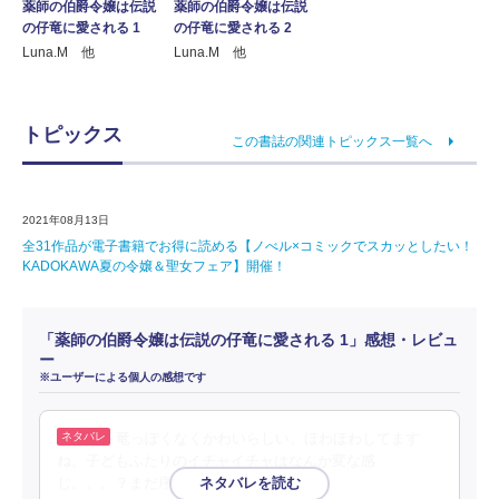
薬師の伯爵令嬢は伝説
薬師の伯爵令嬢は伝説
の仔竜に愛される 1
の仔竜に愛される 2
Luna.M 他
Luna.M 他
トピックス
この書誌の関連トピックス一覧へ
2021年08月13日
全31作品が電子書籍でお得に読める【ノべル×コミックでスカッとしたい！
KADOKAWA夏の令嬢＆聖女フェア】開催！
「薬師の伯爵令嬢は伝説の仔竜に愛される 1」感想・レビュ
ー
※ユーザーによる個人の感想です
竜っぽくなくかわいらしい。ほわほわしてます
ね。子どもふたりのイチャイチャはなんか変な感
じ。。。？まだ序盤感。