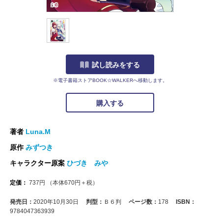
試し読みをする
※電子書籍ストアBOOK☆WALKERへ移動します。
購入する
著者
Luna.M
原作
みずつき
キャラクター原案
ひづき みや
定価：
737
円
（本体
670
円＋税）
発売日：
2020年10月30日
判型：
Ｂ６判
ページ数：
178
ISBN：
9784047363939