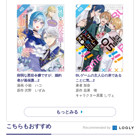
4位
5位
病弱な悪役令嬢ですが、婚約
BLゲームの主人公の弟である
者が過保護…2
ことに気…2
漫画 小箱 ハコ
著者 加奈
原作 沢野 いずみ
原作 花果 唯
キャラクター原案 しヴぇ
もっとみる
こちらもおすすめ
Recommended by