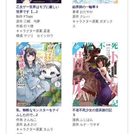
乙女ゲー世界はモブに厳しい
結界師の一輪華 8
世界です【…2
著者 おだやか
制作 FTops
原作 クレハ
原作 三嶋 与夢
キャラクター原案 ボダック
作画 行々狸
ス
キャラクター原案 孟達
構成 マツリ セイシロウ
4位
5位
不老不死少女の苗床旅行記
私、蜘蛛なモンスターをテイ
５
ムしたので…2
漫画 ふじはん
作画 さんねこ
原作 ルナ・ウサギ
原作 あきさけ
キャラクター原案 タムラ