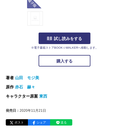
試し読みをする
※電子書籍ストアBOOK☆WALKERへ移動します。
購入する
著者
山田 モジ美
原作
赤石 赫々
キャラクター原案
東西
発売日：
2020年11月21日
ポスト
シェア
送る