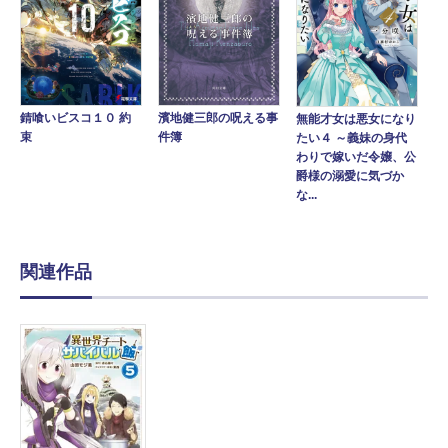
錆喰いビスコ１０ 約
濱地健三郎の呪える事
無能才女は悪女になり
束
件簿
たい４ ～義妹の身代
わりで嫁いだ令嬢、公
爵様の溺愛に気づか
な...
関連作品