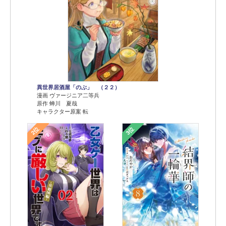
異世界居酒屋「のぶ」 （２２）
漫画 ヴァージニア二等兵
原作 蝉川 夏哉
キャラクター原案 転
2位
3位