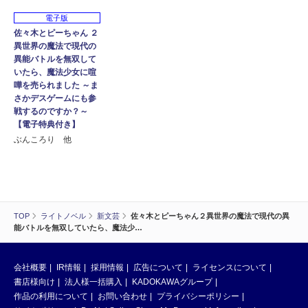
電子版
佐々木とピーちゃん ２
異世界の魔法で現代の
異能バトルを無双して
いたら、魔法少女に喧
嘩を売られました ～ま
さかデスゲームにも参
戦するのですか？～
【電子特典付き】
ぶんころり 他
TOP
ライトノベル
新文芸
佐々木とピーちゃん２異世界の魔法で現代の異
能バトルを無双していたら、魔法少…
会社概要
IR情報
採用情報
広告について
ライセンスについて
書店様向け
法人様一括購入
KADOKAWAグループ
作品の利用について
お問い合わせ
プライバシーポリシー