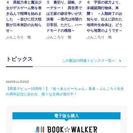
４ 異能力者と魔法少
５ 裏切り、謀略、ク
６ 宇宙の彼方より、
女がデスゲーム勢を巻
ーデター！ 異世界で
未確認飛行物体、来
き込んで喧嘩を始めま
は王家の跡目争いが大
襲！ ～人類終了のお
した ～並びに巨大怪
決着 ～現代は待望の
知らせ、伝えに訪れた
獣が日本来訪のお知ら
日常回、ただし、ハー
地球外生命体は、どう
せ～
ドモードの模様～
やら地雷のようです～
ぶんころり 他
ぶんころり 他
ぶんころり 他
トピックス
この書誌の関連トピックス一覧へ
2025年11月25日
【商業デビュー10周年！】『佐々木とピーちゃん』著者・ぶんころり先生
の周年記念に合わせ、様々な企画が進行中！
電子版を購入