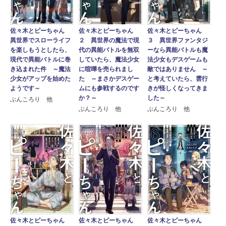
佐々木とピーちゃん
佐々木とピーちゃん
佐々木とピーちゃん
異世界でスローライフ
２ 異世界の魔法で現
３ 異世界ファンタジ
を楽しもうとしたら、
代の異能バトルを無双
ーなら異能バトルも魔
現代で異能バトルに巻
していたら、魔法少女
法少女もデスゲームも
き込まれた件 ～魔法
に喧嘩を売られまし
敵ではありません ～
少女がアップを始めた
た ～まさかデスゲー
と考えていたら、雲行
ようです～
ムにも参戦するのです
きが怪しくなってきま
か？～
した～
ぶんころり 他
ぶんころり 他
ぶんころり 他
佐々木とピーちゃん
佐々木とピーちゃん
佐々木とピーちゃん