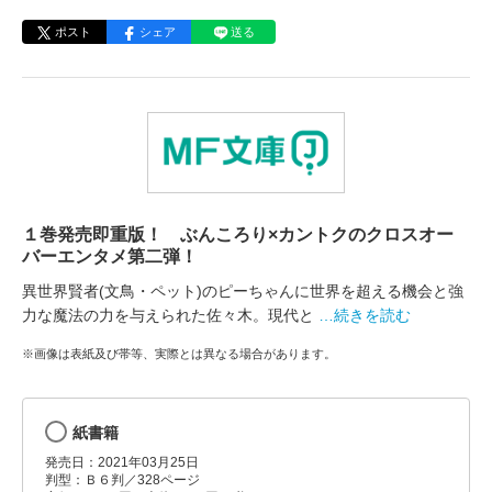
ポスト
シェア
送る
１巻発売即重版！ ぶんころり×カントクのクロスオー
バーエンタメ第二弾！
異世界賢者(文鳥・ペット)のピーちゃんに世界を超える機会と強
力な魔法の力を与えられた佐々木。現代と
…続きを読む
※画像は表紙及び帯等、実際とは異なる場合があります。
紙書籍
発売日：2021年03月25日
判型：Ｂ６判／328ページ