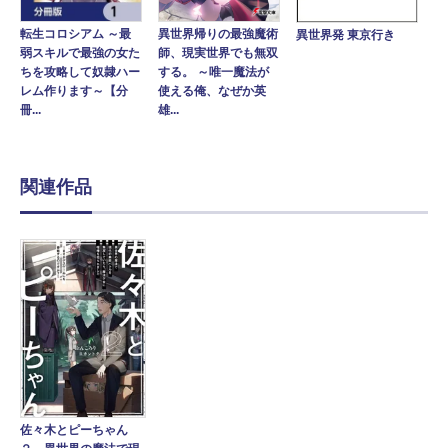
異世界帰りの最強魔術
転生コロシアム ～最
異世界発 東京行き
師、現実世界でも無双
弱スキルで最強の女た
する。 ～唯一魔法が
ちを攻略して奴隷ハー
使える俺、なぜか英
レム作ります～【分
雄...
冊...
関連作品
佐々木とピーちゃん