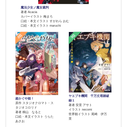
魔法少女ノ魔女裁判
著者 Acacia
カバーイラスト 梅まろ
口絵・本文イラスト すがわら おむ
口絵・本文イラスト maruchi
2位
3位
ヤエブキ機関 千万丈塔踏破
超かぐや姫！
録１
原作 スタジオクロマト・ス
著者 安里 アサト
タジオコロリド
イラスト necomi
著者 桐山 なると
世界観イラスト 尾崎 伊万
口絵・本文イラスト うらた
里
あさお