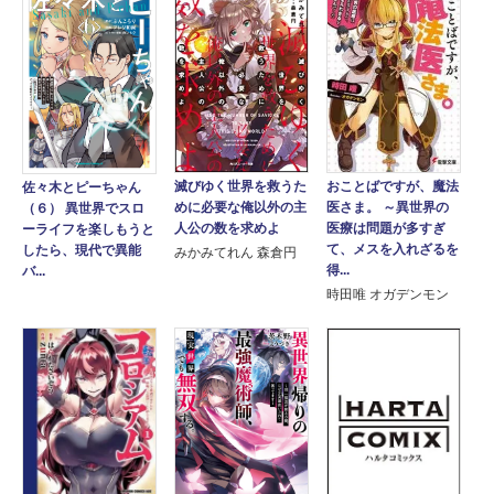
滅びゆく世界を救うた
おことばですが、魔法
佐々木とピーちゃん
めに必要な俺以外の主
医さま。 ～異世界の
（６） 異世界でスロ
人公の数を求めよ
医療は問題が多すぎ
ーライフを楽しもうと
て、メスを入れざるを
したら、現代で異能
みかみてれん 森倉円
得...
バ...
時田唯 オガデンモン