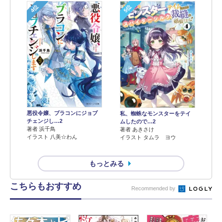
4位
5位
悪役令嬢、ブラコンにジョブ
私、蜘蛛なモンスターをテイ
チェンジし…2
ムしたので…2
著者 浜千鳥
著者 あきさけ
イラスト 八美☆わん
イラスト タムラ ヨウ
もっとみる
こちらもおすすめ
Recommended by