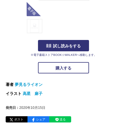
電子版
試し読みをする
※電子書籍ストアBOOK☆WALKERへ移動します。
購入する
著者
夢見るライオン
イラスト
高星 麻子
発売日：
2020年10月15日
ポスト
シェア
送る