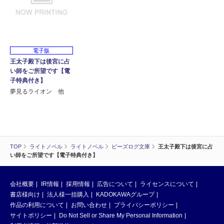
電子版
王太子殿下は後宮に占
い師をご所望です【電
子特典付き】
夢見るライオン 他
TOP
ライトノベル
ライトノベル
ビーズログ文庫
王太子殿下は後宮に占
い師をご所望です【電子特典付き】
会社概要
IR情報
採用情報
広告について
ライセンスについて
書店様向け
法人様一括購入
KADOKAWAグループ
作品の利用について
お問い合わせ
プライバシーポリシー
サイトポリシー
Do Not Sell or Share My Personal Information