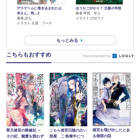
デスゲームに巻き込まれた山
ほうかごがかり７ 立穎小学校
本さん、気…2
著者 甲田 学人
著者 ぽち
イラスト ぴおてぐ
イラスト 久賀 フーナ
もっとみる
こちらもおすすめ
Recommended by
後宮を飛び出したとあ
こちら後宮日陰の占い
翠天後宮の降嫁妃 ～
る側室の話
部屋 二 執筆中につ
その妃、寵愛を競わず