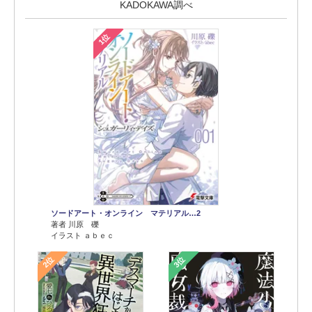
KADOKAWA調べ
1位
ソードアート・オンライン マテリアル…2
著者 川原 礫
イラスト ａｂｅｃ
2位
3位