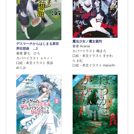
魔法少女ノ魔女裁判
デスマーチからはじまる異世
著者 Acacia
界狂想曲 …2
カバーイラスト 梅まろ
著者 愛七 ひろ
口絵・本文イラスト すがわ
カバーイラスト ｓｈｒｉ
ら おむ
口絵・本文イラスト 長浜
口絵・本文イラスト maruchi
めぐみ
4位
5位