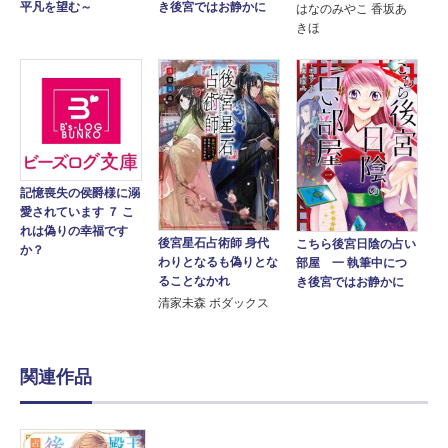
き後宮ではお静かに
平凡を望む～
はなのみやこ 香坂あ
きほ
記憶喪失の侯爵様に溺
愛されています ７ こ
れは偽りの幸福です
後宮星石占術師 身代
こちら後宮日陰の占い
か？
わりとなるも偽りとな
部屋 一 執筆中につ
ることなかれ
き後宮ではお静かに
清家未森 ボダックス
関連作品