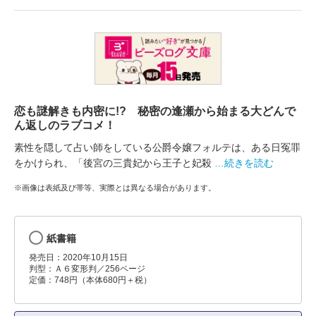
恋も謎解きも内密に!? 秘密の逢瀬から始まる大どんで
ん返しのラブコメ！
素性を隠して占い師をしている公爵令嬢フォルテは、ある日冤罪
をかけられ、「後宮の三貴妃から王子と妃殺
…続きを読む
※画像は表紙及び帯等、実際とは異なる場合があります。
紙書籍
発売日：2020年10月15日
判型：Ａ６変形判／256ページ
定価：748円（本体680円＋税）