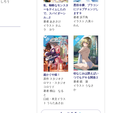
よしろう
悪役令嬢、ブラコン
私、蜘蛛なモンスタ
にジョブチェンジし
ーをテイムしたの
ます９
で、スパイダーシ
著者 浜千鳥
ル…2
イラスト 八美☆
著者 あきさけ
わん
イラスト タム
ラ ヨウ
4位
5位
幼なじみは誘えばい
超かぐや姫！
つでもデキる関係２
原作 スタジオク
著者 鏡 遊
ロマト・スタジオ
イラスト うなさ
コロリド
か
著者 桐山 なる
と
口絵・本文イラス
ト うらたあさお