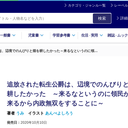
カテゴリ・ジャンル一覧
レーベル
検索
詳細
一般書
児童書
学習参考書
生活
実用
雑誌
ムック
・
・
は、辺境でのんびりと畑を耕したかった～来るなというのに領…
追放された転生公爵は、辺境でのんびり
耕したかった ～来るなというのに領民
来るから内政無双をすることに～
著者
うみ
イラスト
あんべよしろう
発売日：
2020年10月10日