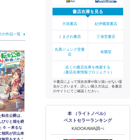
書店在庫を見る
大垣書店
紀伊國屋書店
ズの作品一覧
くまざわ書店
三省堂書店
丸善ジュンク堂書
有隣堂
店
近くの書店在庫を検索する
（書店在庫情報プロジェクト）
※書店によって現在在庫や取り扱いがない場
合がございます。詳しい購入方法は、各書店
のサイトにてご確認ください。
本 （ライトノベル）
た転生公爵は、
ベストセラーランキング
んびりと畑を耕
 ６ ～来るな
KADOKAWA調べ
に領民が沢山来
政無双をするこ