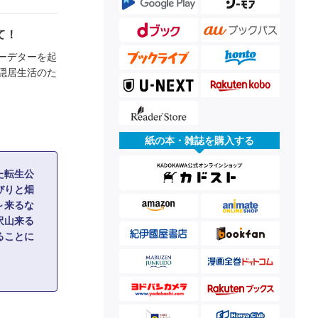
て！
ーデターを起
隠居生活のた
紙の本・雑誌を購入する
た転生公
びりと畑
～来るな
沢山来る
ることに