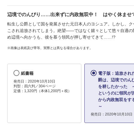
辺境でのんびり……出来ずに内政無双中！ はやく休ませ
転生し公爵として国を発展させた元日本人のヨシュア。しかし、ク
こされ追放されてしまう。絶望――ではなく嬉々として悠々自適の
め辺境へ向かうも、彼を慕う領民が押し寄せてきて……!?
※画像は表紙及び帯等、実際とは異なる場合があります。
紙書籍
電子版：追放され
爵は、辺境でのん
発売日：2020年10月10日
判型：四六判／304ページ
を耕したかった 
定価：1,320円（本体1,200円＋税）
というのに領民が
から内政無双をす
～
発売日：2020年10月10日