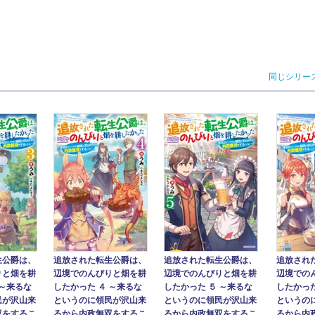
同じシリー
追放され
生公爵は、
追放された転生公爵は、
追放された転生公爵は、
辺境での
りと畑を耕
辺境でのんびりと畑を耕
辺境でのんびりと畑を耕
したかった
 ～来るな
したかった ４ ～来るな
したかった ５ ～来るな
というの
民が沢山来
というのに領民が沢山来
というのに領民が沢山来
るから内
双をするこ
るから内政無双をするこ
るから内政無双をするこ