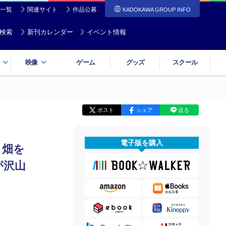
一覧
関連サイト
作品公募
KADOKAWA GROUP INFO
検索
新刊カレンダー
イベント情報
映像
ゲーム
グッズ
スクール
ポスト
シェア
送る
電子版を購入
と畑を
が沢山