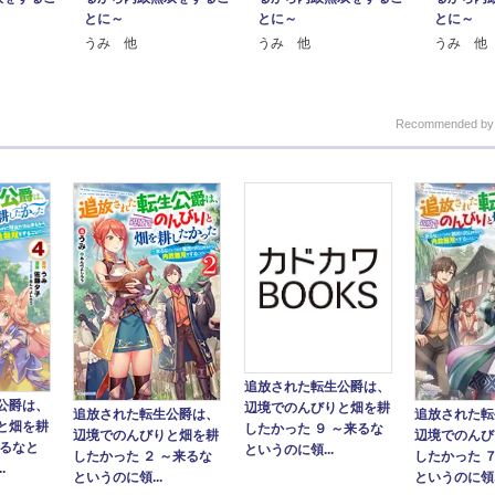
とに～
とに～
とに～
うみ 他
うみ 他
うみ 他
Recommended b
追放された転生公爵は、
公爵は、
辺境でのんびりと畑を耕
追放された転
追放された転生公爵は、
と畑を耕
したかった ９ ～来るな
辺境でのんび
辺境でのんびりと畑を耕
来るなと
というのに領...
したかった 
したかった ２ ～来るな
.
というのに領..
というのに領...