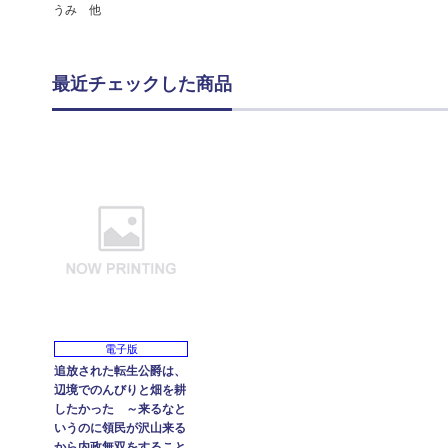
うみ 他
最近チェックした商品
電子版
追放された転生公爵は、
辺境でのんびりと畑を耕
したかった ～来るなと
いうのに領民が沢山来る
から内政無双をすること