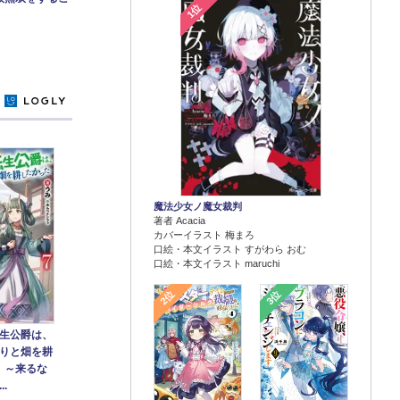
1位
y
魔法少女ノ魔女裁判
著者 Acacia
カバーイラスト 梅まろ
口絵・本文イラスト すがわら おむ
口絵・本文イラスト maruchi
2位
3位
生公爵は、
りと畑を耕
７ ～来るな
.