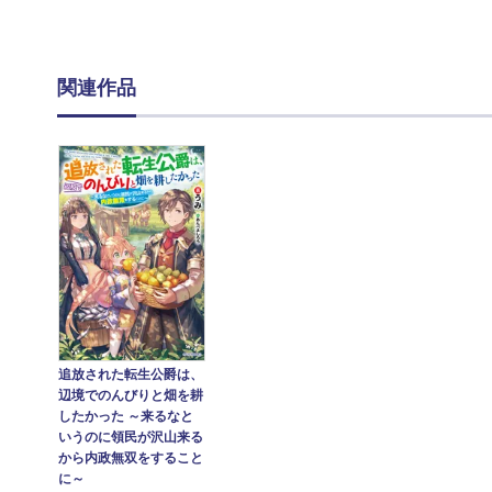
関連作品
追放された転生公爵は、
辺境でのんびりと畑を耕
したかった ～来るなと
いうのに領民が沢山来る
から内政無双をすること
に～