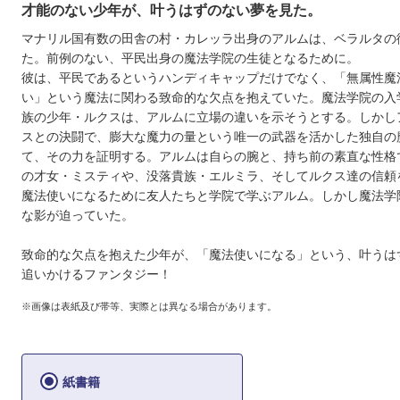
才能のない少年が、叶うはずのない夢を見た。
マナリル国有数の田舎の村・カレッラ出身のアルムは、ベラルタの
た。前例のない、平民出身の魔法学院の生徒となるために。
彼は、平民であるというハンディキャップだけでなく、「無属性魔
い」という魔法に関わる致命的な欠点を抱えていた。魔法学院の入
族の少年・ルクスは、アルムに立場の違いを示そうとする。しかし
スとの決闘で、膨大な魔力の量という唯一の武器を活かした独自の
て、その力を証明する。アルムは自らの腕と、持ち前の素直な性格
の才女・ミスティや、没落貴族・エルミラ、そしてルクス達の信頼
魔法使いになるために友人たちと学院で学ぶアルム。しかし魔法学
な影が迫っていた。
致命的な欠点を抱えた少年が、「魔法使いになる」という、叶うは
追いかけるファンタジー！
※画像は表紙及び帯等、実際とは異なる場合があります。
紙書籍