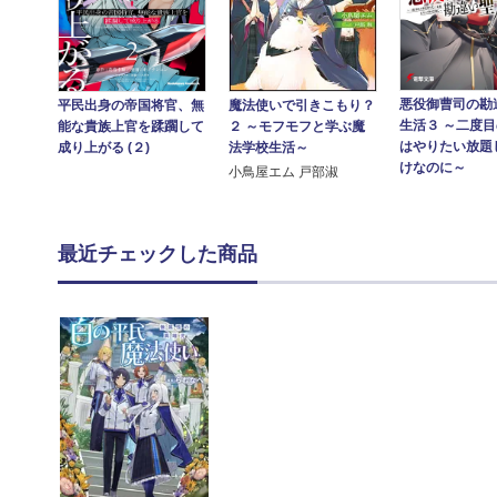
悪役御曹司の勘
平民出身の帝国将官、無
魔法使いで引きこもり？
生活３ ～二度
能な貴族上官を蹂躙して
２ ～モフモフと学ぶ魔
はやりたい放題
成り上がる (２)
法学校生活～
けなのに～
小鳥屋エム 戸部淑
最近チェックした商品