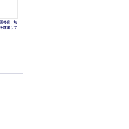
国将官、無
を蹂躙して