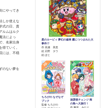
街にやってき
法しか使えな
学式の日、貴
アルムはルク
魔法によっ
星のカービィ 夢幻の歯車 霧につつまれた大
で、名家出身
事件!?
を得ていく。
作 高瀬 美恵
絵 苅野 タウ
院には、不穏
絵 ぽと
2位
3位
ずのない夢を
ちろぴの なぞなぞ
放課後チェンジ 南
ブック
の島へ大旅行！
監修 ちろぴの
作 藤並 みなと