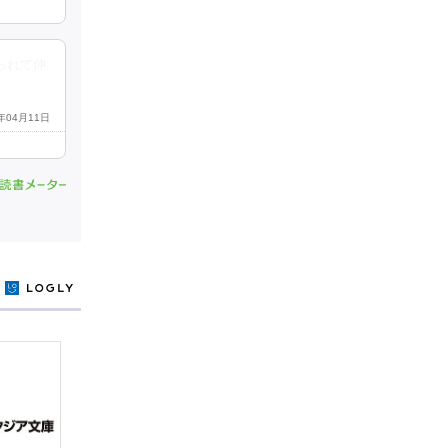
られて仲
1年04月11日
y