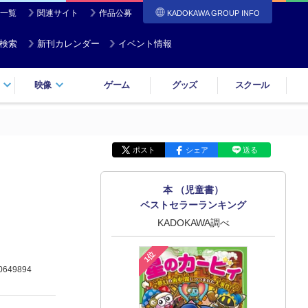
一覧
関連サイト
作品公募
KADOKAWA GROUP INFO
検索
新刊カレンダー
イベント情報
映像
ゲーム
グッズ
スクール
ポスト
シェア
送る
本 （児童書）
ベストセラーランキング
KADOKAWA調べ
1位
0649894