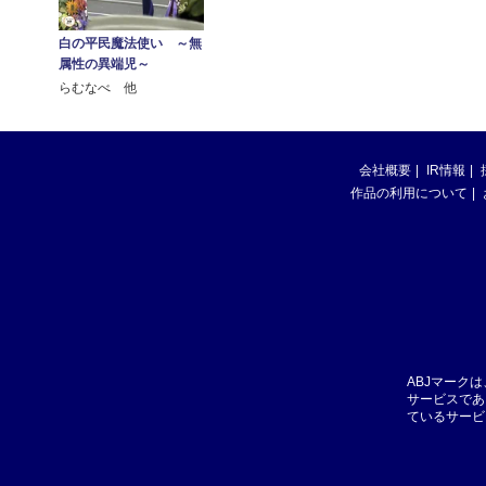
白の平民魔法使い ～無
属性の異端児～
らむなべ 他
会社概要
IR情報
作品の利用について
ABJマーク
サービスであ
ているサービ