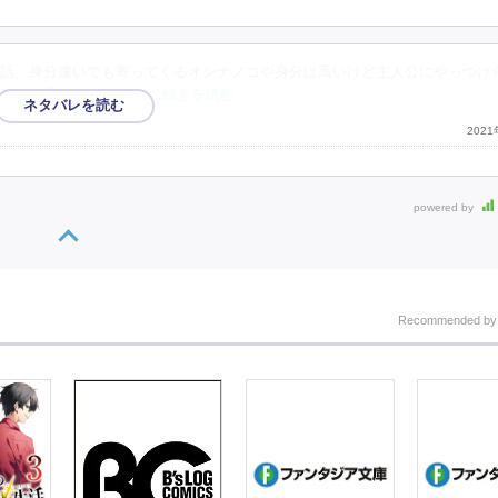
話。身分違いでも寄ってくるオンナノコや身分は高いけど主人公にやっつけ
モキし過ぎるけど、あ
…続きを読む
202
powered by
Recommended b