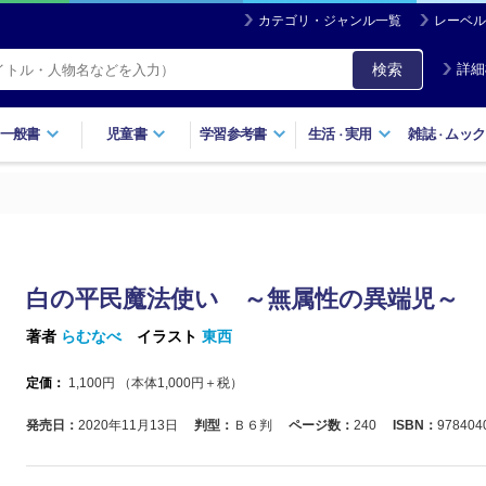
カテゴリ・ジャンル一覧
レーベル
検索
詳細
一般書
児童書
学習参考書
生活
実用
雑誌
ムック
・
・
白の平民魔法使い ～無属性の異端児～
著者
らむなべ
イラスト
東西
定価：
1,100
円 （本体
1,000
円＋税）
発売日：
2020年11月13日
判型：
Ｂ６判
ページ数：
240
ISBN：
978404