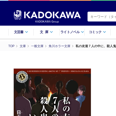
文芸書
文庫
ライトノベル
コミック
TOP
文庫
一般文庫
角川ホラー文庫
私の友達７人の中に、殺人鬼