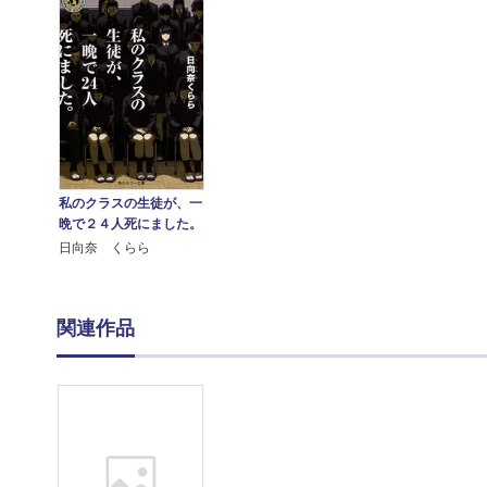
私のクラスの生徒が、一
晩で２４人死にました。
日向奈 くらら
関連作品