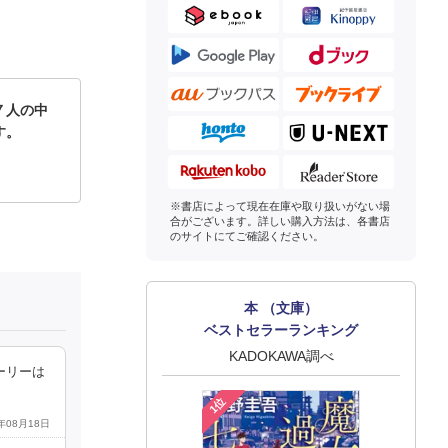
７人の中
す。
※書店によって現在在庫や取り扱いがない場
合がございます。詳しい購入方法は、各書店
のサイトにてご確認ください。
本 （文庫）
ベストセラーランキング
KADOKAWA調べ
ーリーは
1位
4年08月18日