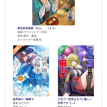
異世界居酒屋「のぶ」 （２２）
漫画 ヴァージニア二等兵
原作 蝉川 夏哉
キャラクター原案 転
2位
3位
結界師の一輪華 8
乙女ゲー世界はモブに厳しい
著者 おだやか
世界です【…2
原作 クレハ
制作 FTops