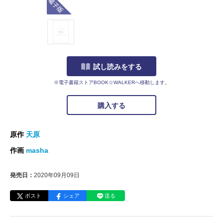
試し読みをする
※電子書籍ストアBOOK☆WALKERへ移動します。
購入する
原作
天原
作画
masha
発売日：
2020年09月09日
ポスト
シェア
送る