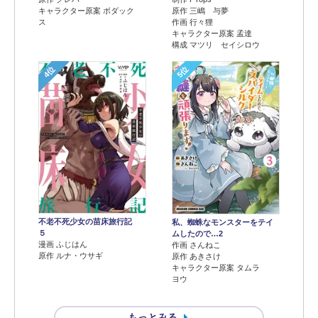
キャラクター原案 ボダック
原作 三嶋 与夢
ス
作画 行々狸
キャラクター原案 孟達
構成 マツリ セイシロウ
4位
5位
不老不死少女の苗床旅行記
私、蜘蛛なモンスターをテイ
５
ムしたので…2
漫画 ふじはん
作画 さんねこ
原作 ルナ・ウサギ
原作 あきさけ
キャラクター原案 タムラ
ヨウ
もっとみる