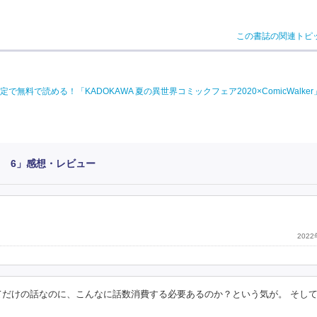
この書誌の関連トピ
料で読める！「KADOKAWA 夏の異世界コミックフェア2020×ComicWalke
? 6」感想・レビュー
202
てだけの話なのに、こんなに話数消費する必要あるのか？という気が。 そし