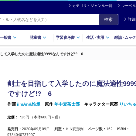
カテゴリ・ジャンル一覧
レーベル
検索
詳細
一般書
児童書
学習参考書
生活
実用
雑誌
ムック
・
・
して入学したのに魔法適性9999なんですけど!? 6
剣士を目指して入学したのに魔法適性999
ですけど!? 6
作画
iimAn&惟丞
原作
年中麦茶太郎
キャラクター原案
りいち
定価：
726
円 （本体
660
円＋税）
発売日：
2020年09月09日
判型：
Ｂ６変形判
ページ数：
162
ISBN：
9784040737997