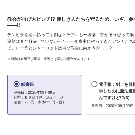
教会が再び大ピンチ!? 優しき人たちを守るため、いざ、参
――!!
チンピラを追い払って面倒なトラブルも一段落、皆がそう思って眠
事態はまだ解決していなかった――!! 夜中にやってきたアンナたち
て、ローラとシャーロットは再び教会に向かうが……？
※画像は表紙及び帯等、実際とは異なる場合があります。
紙書籍
電子版：剣士を目
学したのに魔法適性
発売日：2020年09月09日
判型：Ｂ６変形判／162ページ
んですけど!?(6)
定価：726円（本体660円＋税）
発売日：2020年09月09日