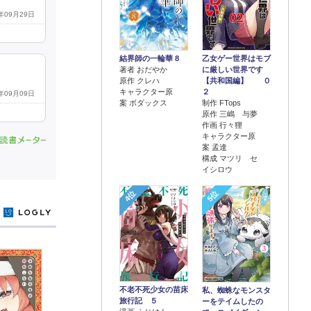
1年09月29日
結界師の一輪華 8
乙女ゲー世界はモブ
著者 おだやか
に厳しい世界です
原作 クレハ
【共和国編】 ０
キャラクター原
２
0年09月09日
案 ボダックス
制作 FTops
原作 三嶋 与夢
作画 行々狸
キャラクター原
案 孟達
構成 マツリ セ
イシロウ
4位
5位
y
不老不死少女の苗床
私、蜘蛛なモンスタ
旅行記 ５
ーをテイムしたの