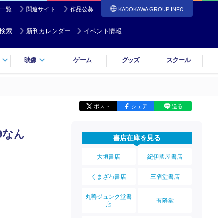
一覧
関連サイト
作品公募
KADOKAWA GROUP INFO
検索
新刊カレンダー
イベント情報
映像
ゲーム
グッズ
スクール
ポスト
シェア
送る
9なん
書店在庫を見る
大垣書店
紀伊國屋書店
ゅ
くまざわ書店
三省堂書店
丸善ジュンク堂書
有隣堂
店