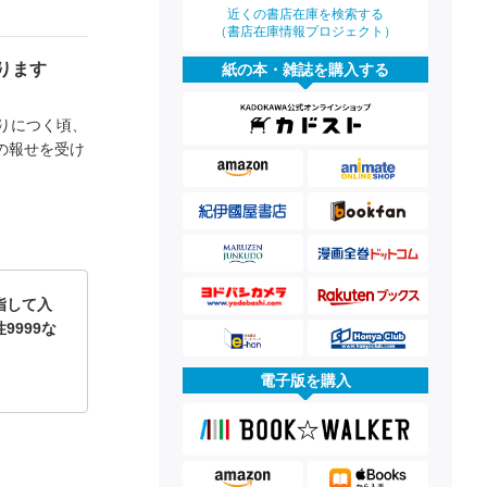
近くの書店在庫を検索する
（書店在庫情報プロジェクト）
ります
紙の本・雑誌を購入する
りにつく頃、
の報せを受け
指して入
9999な
電子版を購入