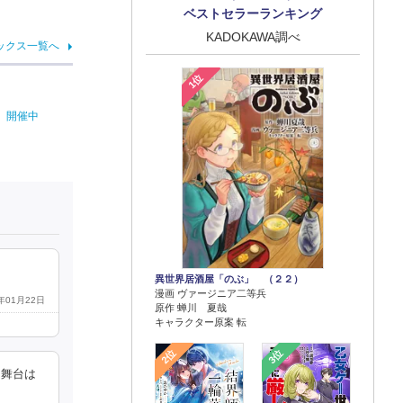
ベストセラーランキング
KADOKAWA調べ
ックス一覧へ
1位
r」開催中
異世界居酒屋「のぶ」 （２２）
漫画 ヴァージニア二等兵
2年01月22日
原作 蝉川 夏哉
キャラクター原案 転
2位
3位
て舞台は