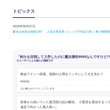
トピックス
2020年08月07日
夏休み特別企画第1弾！ 人気の異世界コミック37作品の第１.巻が期間限定で無
「剣士を目指して入学したのに魔法適性9999なんですけど!
※ユーザーによる個人の感想です
教会ワイン一段落。他国の人間をリンチにして大丈夫か？
exsoy
26
人がナイス！しています
前巻から続いていた孤児院の話が解決。 小悪党を退治するっ
遠足で向かった無人島へ。