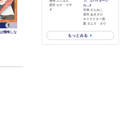
漫画 ふじはん
で、スパイダーシ
原作 ルナ・ウサ
ル…2
ギ
作画 さんねこ
原作 あきさけ
キャラクター原
案 タムラ ヨウ
は懺悔しな
もっとみる