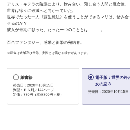
アリス・キテラの陰謀により、憎み合い、殺し合う人間と魔女達。
世界は徐々に破滅へと向かっていた。
世界でたった一人《蘇生魔法》を使うことができるマリは、憎み合
せるのか？
彼女が最期に願った、たった一つのこととは―――。
百合ファンタジー、感動と衝撃の完結巻。
※画像は表紙及び帯等、実際とは異なる場合があります。
紙書籍
電子版：世界の終
女の恋３
発売日：2020年10月15日
判型：Ｂ６判／144ページ
発売日：2020年10月15日
定価：770円（本体700円＋税）