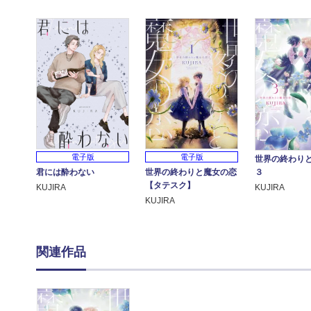
電子版
電子版
世界の終わり
世界の終わりと魔女の恋
君には酔わない
３
【タテスク】
KUJIRA
KUJIRA
KUJIRA
関連作品