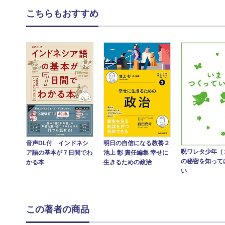
こちらもおすすめ
音声DL付 インドネシ
明日の自信になる教養２
呪ワレタ少年（
ア語の基本が７日間でわ
池上 彰 責任編集 幸せに
の秘密を知って
かる本
生きるための政治
い
この著者の商品