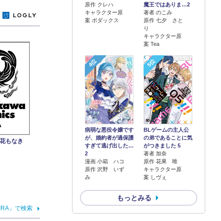
原作 クレハ
魔王ではありま…2
キャラクター原
著者 のこみ
y
案 ボダックス
原作 七夕 さと
り
キャラクター原
案 Tea
4位
5位
病弱な悪役令嬢です
BLゲームの主人公
が、婚約者が過保護
の弟であることに気
み花もなき
すぎて逃げ出した…
がつきました 5
2
著者 加奈
漫画 小箱 ハコ
原作 花果 唯
原作 沢野 いず
キャラクター原
み
案 しヴぇ
もっとみる
IRA」で検索