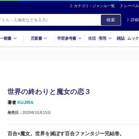
カテゴリ・ジャンル一覧
レーベル
検索
詳細
一般書
児童書
学習参考書
生活
実用
雑誌
ムック
・
・
世界の終わりと魔女の恋３
著者
KUJIRA
発売日：
2020年10月15日
百合×魔女。世界を滅ぼす百合ファンタジー完結巻。