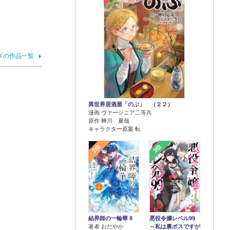
ズの作品一覧
異世界居酒屋「のぶ」 （２２）
漫画 ヴァージニア二等兵
原作 蝉川 夏哉
キャラクター原案 転
2位
3位
結界師の一輪華 8
悪役令嬢レベル99
著者 おだやか
～私は裏ボスですが