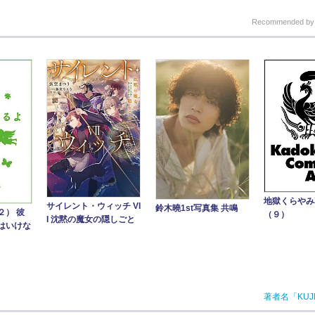
Recommended b
地獄くらや
サイレント・ウィッチ VI
鈴木曉1st写真集 共鳴
２） 彼
（９）
I 沈黙の魔女の隠しごと
はいけな
著者名「KUJ