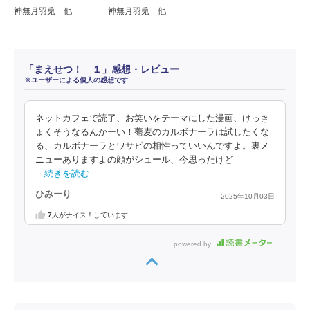
神無月羽兎 他
神無月羽兎 他
「まえせつ！ １」感想・レビュー
※ユーザーによる個人の感想です
ネットカフェで読了、お笑いをテーマにした漫画、けっき
ょくそうなるんかーい！蕎麦のカルボナーラは試したくな
る、カルボナーラとワサビの相性っていいんですよ。裏メ
ニューありますよの顔がシュール、今思ったけど
…続きを読む
ひみーり
2025年10月03日
7
人がナイス！しています
powered by