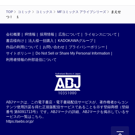
TOP
コミック
コミックス
MFコミックス アライブシリーズ
まえせ
つ！ １
会社概要
IR情報
採用情報
広告について
ライセンスについて
書店様向け
法人様一括購入
KADOKAWAグループ
作品の利用について
お問い合わせ
プライバシーポリシー
サイトポリシー
Do Not Sell or Share My Personal Information
利用者情報の外部送信について
ABJマークは、この電子書店・電子書籍配信サービスが、著作権者からコン
テンツ使用許諾を得た正規版配信サービスであることを示す登録商標（登録
番号 第6091713号）です。ABJマークの詳細、ABJマークを掲示しているサ
ービスの一覧はこちら。
https://aebs.or.jp/