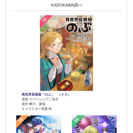
KADOKAWA調べ
1位
異世界居酒屋「のぶ」 （２２）
漫画 ヴァージニア二等兵
原作 蝉川 夏哉
キャラクター原案 転
2位
3位