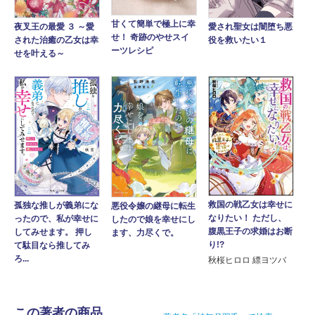
甘くて簡単で極上に幸
夜叉王の最愛 ３ ～愛
愛され聖女は闇堕ち悪
せ！ 奇跡のやせスイ
された治癒の乙女は幸
役を救いたい１
ーツレシピ
せを叶える～
救国の戦乙女は幸せに
孤独な推しが義弟にな
悪役令嬢の継母に転生
なりたい！ ただし、
ったので、私が幸せに
したので娘を幸せにし
腹黒王子の求婚はお断
してみせます。 押し
ます、力尽くで。
り!?
て駄目なら推してみ
ろ...
秋桜ヒロロ 縹ヨツバ
この著者の商品