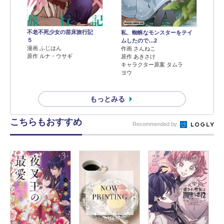
不老不死少女の苗床旅行記
私、蜘蛛なモンスターをテイ
５
ムしたので…2
漫画 ふじはん
作画 さんねこ
原作 ルナ・ウサギ
原作 あきさけ
キャラクター原案 タムラ
ヨウ
もっとみる
こちらもおすすめ
Recommended by