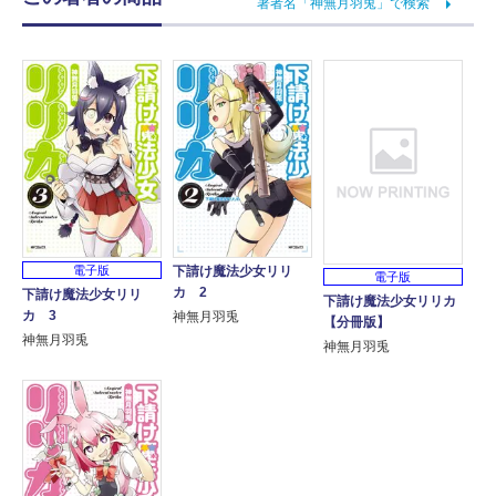
著者名「神無月羽兎」で検索
電子版
下請け魔法少女リリ
電子版
カ 2
下請け魔法少女リリ
下請け魔法少女リリカ
カ 3
神無月羽兎
【分冊版】
神無月羽兎
神無月羽兎