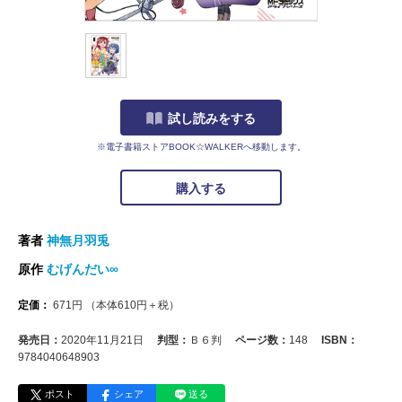
試し読みをする
※電子書籍ストアBOOK☆WALKERへ移動します。
購入する
著者
神無月羽兎
原作
むげんだい∞
定価：
671
円
（本体
610
円＋税）
発売日：
2020年11月21日
判型：
Ｂ６判
ページ数：
148
ISBN：
9784040648903
ポスト
シェア
送る