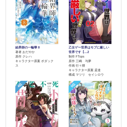
結界師の一輪華 8
乙女ゲー世界はモブに厳しい
著者 おだやか
世界です【…2
原作 クレハ
制作 FTops
キャラクター原案 ボダック
原作 三嶋 与夢
ス
作画 行々狸
キャラクター原案 孟達
構成 マツリ セイシロウ
4位
5位