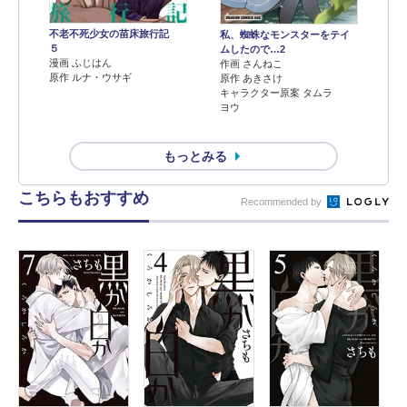
不老不死少女の苗床旅行記
私、蜘蛛なモンスターをテイ
５
ムしたので…2
漫画 ふじはん
作画 さんねこ
原作 ルナ・ウサギ
原作 あきさけ
キャラクター原案 タムラ
ヨウ
もっとみる
こちらもおすすめ
Recommended by