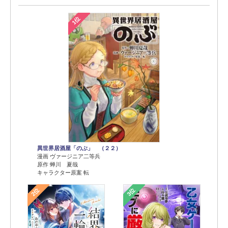
1位
異世界居酒屋「のぶ」 （２２）
漫画 ヴァージニア二等兵
原作 蝉川 夏哉
キャラクター原案 転
2位
3位