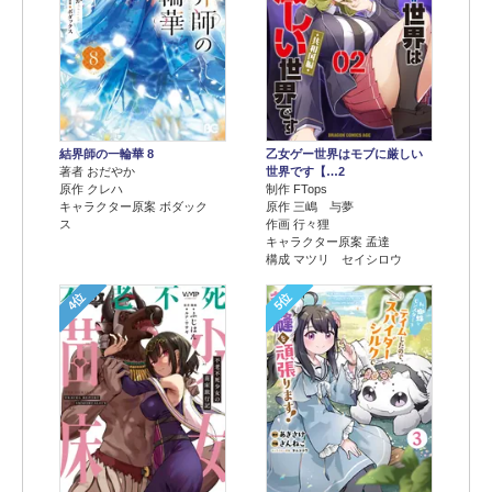
結界師の一輪華 8
乙女ゲー世界はモブに厳しい
著者 おだやか
世界です【…2
原作 クレハ
制作 FTops
キャラクター原案 ボダック
原作 三嶋 与夢
ス
作画 行々狸
キャラクター原案 孟達
構成 マツリ セイシロウ
4位
5位