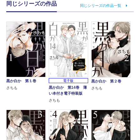
同じシリーズの作品
同じシリーズの作品一覧
黒か白か 第１巻
電子版
黒か白か 第２巻
黒か白か 第14巻 薄
さちも
さちも
い本付き電子特装版
さちも