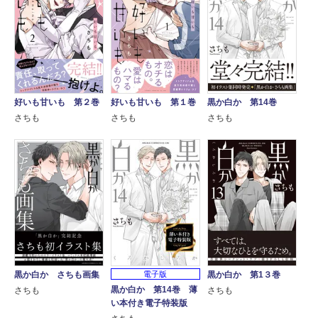
好いも甘いも 第２巻
好いも甘いも 第１巻
黒か白か 第14巻
さちも
さちも
さちも
黒か白か さちも画集
電子版
黒か白か 第1３巻
黒か白か 第14巻 薄
さちも
さちも
い本付き電子特装版