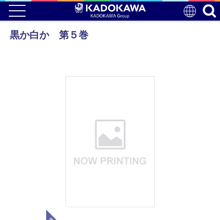
黒か白か 第５巻
電子版