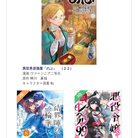
異世界居酒屋「のぶ」 （２２）
漫画 ヴァージニア二等兵
原作 蝉川 夏哉
キャラクター原案 転
2位
3位