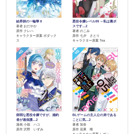
結界師の一輪華 8
悪役令嬢レベル99 ～私は裏ボ
著者 おだやか
スです…2
原作 クレハ
著者 のこみ
キャラクター原案 ボダック
原作 七夕 さとり
ス
キャラクター原案 Tea
4位
5位
病弱な悪役令嬢ですが、婚約
BLゲームの主人公の弟である
者が過保護…2
ことに気…2
漫画 小箱 ハコ
著者 加奈
原作 沢野 いずみ
原作 花果 唯