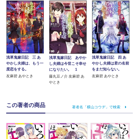
浅草鬼嫁日記 三 あ
浅草鬼嫁日記 四 あ
浅草鬼嫁日記 あやか
やかし夫婦は、もう一
やかし夫婦は君の名前
し夫婦は今世こそ幸せ
度恋をする。
をまだ知らない。
になりたい。 1
友麻碧 あやとき
友麻碧 あやとき
藤丸豆ノ介 友麻碧 あ
やとき
この著者の商品
著者名「横山コウヂ」で検索