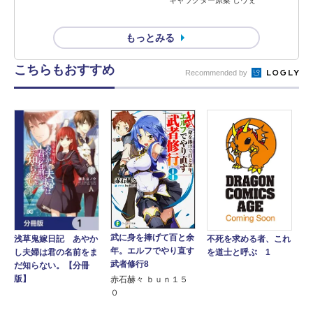
キャラクター原案 しヴぇ
もっとみる
こちらもおすすめ
Recommended by
武に身を捧げて百と余
不死を求める者、これ
浅草鬼嫁日記 あやか
年。エルフでやり直す
を道士と呼ぶ 1
し夫婦は君の名前をま
武者修行8
だ知らない。【分冊
版】
赤石赫々 ｂｕｎ１５
０