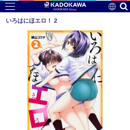
いろはにほエロ！ 2