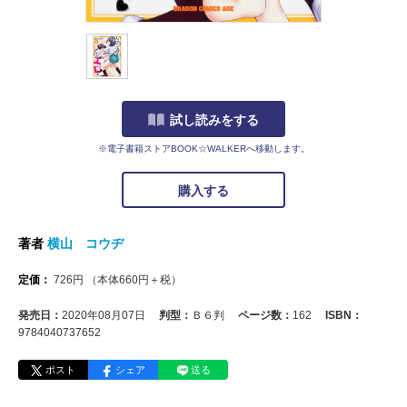
試し読みをする
※電子書籍ストアBOOK☆WALKERへ移動します。
購入する
著者
横山 コウヂ
定価：
726
円
（本体
660
円＋税）
発売日：
2020年08月07日
判型：
Ｂ６判
ページ数：
162
ISBN：
9784040737652
ポスト
シェア
送る