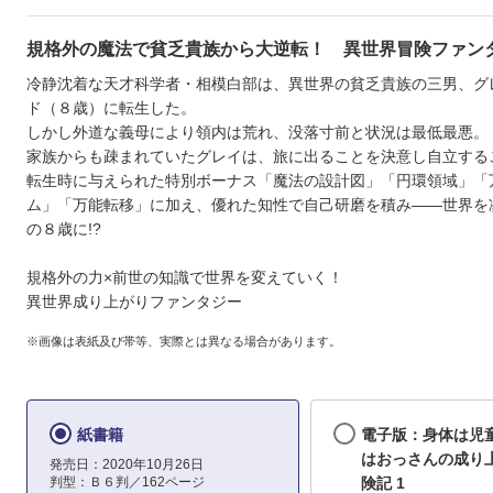
規格外の魔法で貧乏貴族から大逆転！ 異世界冒険ファンタ
冷静沈着な天才科学者・相模白部は、異世界の貧乏貴族の三男、グ
ド（８歳）に転生した。
しかし外道な義母により領内は荒れ、没落寸前と状況は最低最悪。
家族からも疎まれていたグレイは、旅に出ることを決意し自立する
転生時に与えられた特別ボーナス「魔法の設計図」「円環領域」「
ム」「万能転移」に加え、優れた知性で自己研磨を積み――世界を
の８歳に!?
規格外の力×前世の知識で世界を変えていく！
異世界成り上がりファンタジー
※画像は表紙及び帯等、実際とは異なる場合があります。
紙書籍
電子版：身体は児
はおっさんの成り
発売日：2020年10月26日
判型：Ｂ６判／162ページ
険記 1