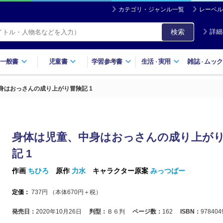
カテゴリ・ジャンル一覧
レーベル
検索
詳細
一般書
児童書
学習参考書
生活
実用
雑誌
ムック
・
・
身はおっさんの成り上がり冒険記 1
身体は児童、中身はおっさんの成り上が
記 1
作画
ちひろ
原作
力水
キャラクター原案
みっつばー
定価：
737
円 （本体
670
円＋税）
発売日：
2020年10月26日
判型：
Ｂ６判
ページ数：
162
ISBN：
978404