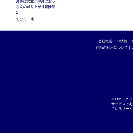
身体は児童、中身はおっ
さんの成り上がり冒険記
1
ちひろ 他
会社概要
IR情報
作品の利用について
ABJマーク
サービスであ
ているサービ