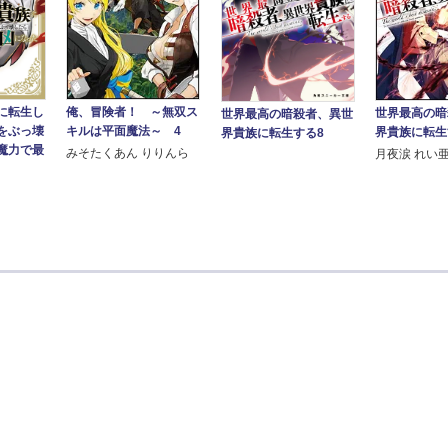
俺、冒険者！ ～無双ス
に転生し
世界最高の暗
世界最高の暗殺者、異世
キルは平面魔法～ 4
をぶっ壊
界貴族に転生
界貴族に転生する8
魔力で最
みそたくあん りりんら
月夜涙 れい