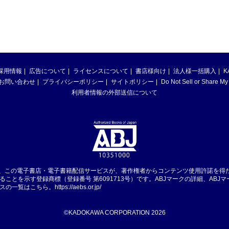
採用情報
広告について
ライセンスについて
書店様向け
法人様一括購入
K
お問い合わせ
プライバシーポリシー
サイトポリシー
Do Not Sell or Share My
利用者情報の外部送信について
は、この電子書店・電子書籍配信サービスが、著作権者からコンテンツ使用許諾を得
ることを示す登録商標（登録番号 第6091713号）です。ABJマークの詳細、ABJ
スの一覧はこちら。
https://aebs.or.jp/
©KADOKAWA CORPORATION 2026