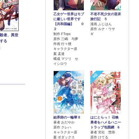
乙女ゲー世界はモブ
不老不死少女の苗床
に厳しい世界です
旅行記 ５
【共和国編】 ０
漫画 ふじはん
２
原作 ルナ・ウサ
制作 FTops
ギ
殺者、異世
原作 三嶋 与夢
する
作画 行々狸
亜
キャラクター原
案 孟達
構成 マツリ セ
イシロウ
4位
5位
結界師の一輪華 8
はにとらっ！ 召喚
著者 おだやか
勇者をハメるハニー
原作 クレハ
トラップ包囲網 6
キャラクター原
著者 宮社 惣恭
案 ボダックス
原作 けてる