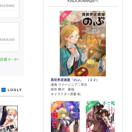
KADOKAWA調べ
2年02月08日
1位
1年06月10日
異世界居酒屋「のぶ」 （２２）
漫画 ヴァージニア二等兵
原作 蝉川 夏哉
y
キャラクター原案 転
2位
3位