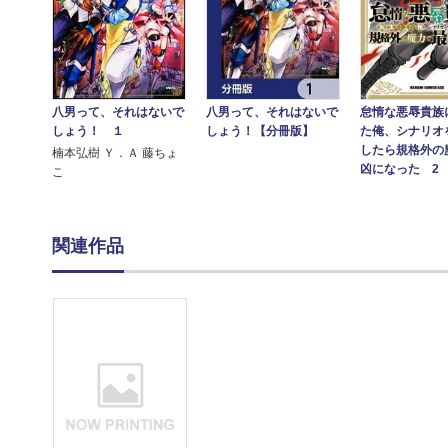
八男って、それはないで
八男って、それはないで
怠惰な悪辱貴族
しょう！ １
しょう！【分冊版】
た俺、シナリオ
したら規格外の
楠本弘樹 Ｙ．Ａ 藤ちょ
凶になった 2
こ
関連作品