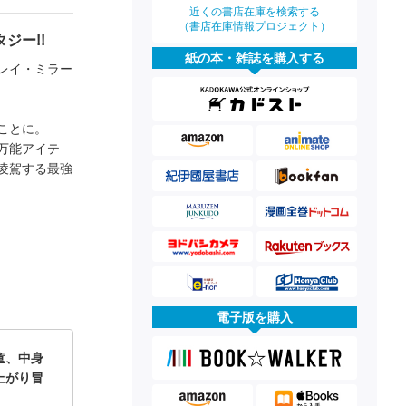
近くの書店在庫を検索する
（書店在庫情報プロジェクト）
ジー!!
紙の本・雑誌を購入する
レイ・ミラー
ことに。
万能アイテ
凌駕する最強
電子版を購入
童、中身
上がり冒