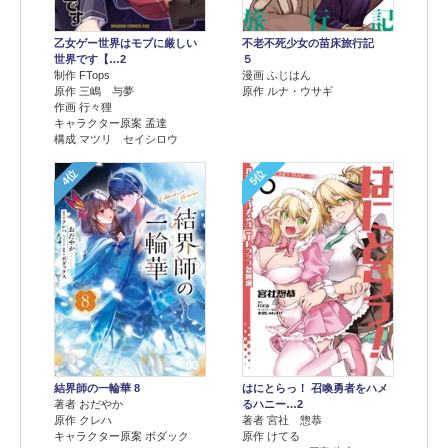
乙女ゲー世界はモブに厳しい
不老不死少女の苗床旅行記
世界です【…2
５
制作 FTops
漫画 ふじはん
原作 三嶋 与夢
原作 ルナ・ウサギ
作画 行々狸
キャラクター原案 孟達
構成 マツリ セイシロウ
4位
5位
結界師の一輪華 8
はにとらっ！ 召喚勇者をハメ
著者 おだやか
るハニー…2
原作 クレハ
著者 宮社 惣恭
キャラクター原案 ボダック
原作 けてる