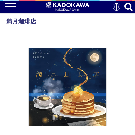
満月珈琲店