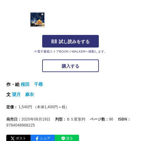
試し読みをする
※電子書籍ストアBOOK☆WALKERへ移動します。
購入する
作・絵
桜田 千尋
文
望月 麻衣
定価：
1,540
円
（本体
1,400
円＋税）
発売日：
2020年08月19日
判型：
Ｂ５変形判
ページ数：
96
ISBN：
9784048968225
ポスト
シェア
送る