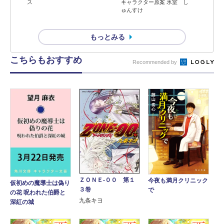
ス
キャラクター原案 氷室 し
ゅんすけ
もっとみる
こちらもおすすめ
Recommended by
ＺＯＮＥ‐００ 第１
今夜も満月クリニック
仮初めの魔導士は偽り
３巻
で
の花 呪われた伯爵と
九条キヨ
深紅の城