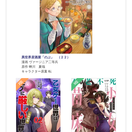
異世界居酒屋「のぶ」 （２２）
漫画 ヴァージニア二等兵
原作 蝉川 夏哉
キャラクター原案 転
2位
3位