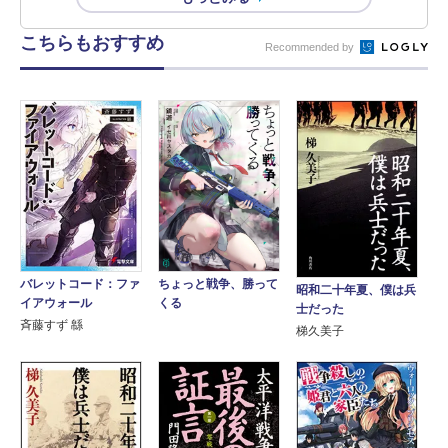
こちらもおすすめ
Recommended by
バレットコード：ファ
ちょっと戦争、勝って
昭和二十年夏、僕は兵
イアウォール
くる
士だった
斉藤すず 緜
梯久美子