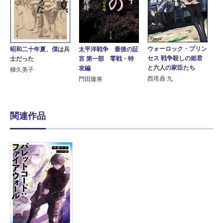
ウォーロック・プリン
昭和二十年夏、僕は兵
太平洋戦争 最後の証
セス 戦争殺しの姫君
士だった
言 第一部 零戦・特
と六人の家臣たち
攻編
梯久美子
西塔鼎 九
門田隆将
関連作品