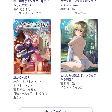
悪役令嬢、ブラコンにジョブ
私、蜘蛛なモンスターをテイ
チェンジし…2
ムしたので…2
著者 浜千鳥
著者 あきさけ
イラスト 八美☆わん
イラスト タムラ ヨウ
4位
5位
幼なじみは誘えばいつでもデ
超かぐや姫！
キる関係２
原作 スタジオクロマト・ス
著者 鏡 遊
タジオコロリド
イラスト うなさか
著者 桐山 なると
口絵・本文イラスト うらた
あさお
もっとみる