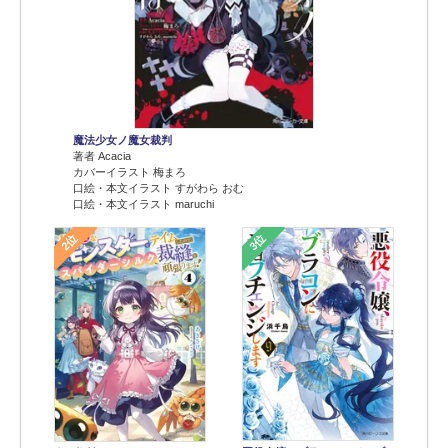
魔法少女ノ魔女裁判
著者 Acacia
カバーイラスト 梅まろ
口絵・本文イラスト すがわら おむ
口絵・本文イラスト maruchi
2位
3位