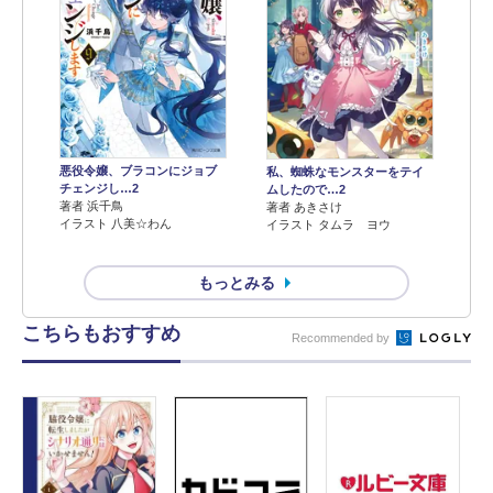
悪役令嬢、ブラコンにジョブ
私、蜘蛛なモンスターをテイ
チェンジし…2
ムしたので…2
著者 浜千鳥
著者 あきさけ
イラスト 八美☆わん
イラスト タムラ ヨウ
もっとみる
こちらもおすすめ
Recommended by