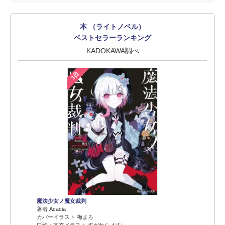
本 （ライトノベル）
ベストセラーランキング
KADOKAWA調べ
1位
魔法少女ノ魔女裁判
著者 Acacia
カバーイラスト 梅まろ