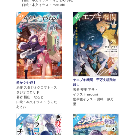
口絵・本文イラスト すがわら おむ
口絵・本文イラスト maruchi
2位
3位
ヤエブキ機関 千万丈塔踏破
超かぐや姫！
録１
原作 スタジオクロマト・ス
著者 安里 アサト
タジオコロリド
イラスト necomi
著者 桐山 なると
世界観イラスト 尾崎 伊万
口絵・本文イラスト うらた
里
あさお
4位
5位