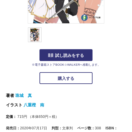
試し読みをする
※電子書籍ストアBOOK☆WALKERへ移動します。
購入する
著者
珠城 真
イラスト
八重樫 南
定価：
715
円
（本体
650
円＋税）
発売日：
2020年07月17日
判型：
文庫判
ページ数：
308
ISBN：