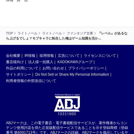
珠城 真 他
TOP
ライトノベル
ライトノベル
ファンタジア文庫
『レベル』があるな
ら上げるでしょ？モブキャラに転生した俺はゲーム知識を活か…
会社概要
IR情報
採用情報
広告について
ライセンスについて
書店様向け
法人様一括購入
KADOKAWAグループ
作品の利用について
お問い合わせ
プライバシーポリシー
サイトポリシー
Do Not Sell or Share My Personal Information
利用者情報の外部送信について
ABJマークは、この電子書店・電子書籍配信サービスが、著作権者からコン
テンツ使用許諾を得た正規版配信サービスであることを示す登録商標（登録
番号 第6091713号）です。ABJマークの詳細、ABJマークを掲示しているサ