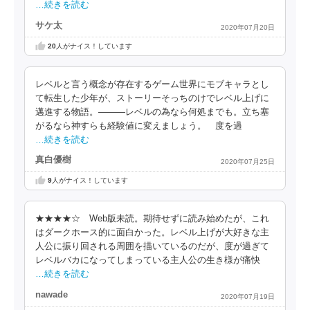
…続きを読む
サケ太
2020年07月20日
20
人がナイス！しています
レベルと言う概念が存在するゲーム世界にモブキャラとし
て転生した少年が、ストーリーそっちのけでレベル上げに
邁進する物語。―――レベルの為なら何処までも。立ち塞
がるなら神すらも経験値に変えましょう。 度を過
…続きを読む
真白優樹
2020年07月25日
9
人がナイス！しています
★★★★☆ Web版未読。期待せずに読み始めたが、これ
はダークホース的に面白かった。レベル上げが大好きな主
人公に振り回される周囲を描いているのだが、度が過ぎて
レベルバカになってしまっている主人公の生き様が痛快
…続きを読む
nawade
2020年07月19日