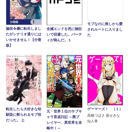
モブなのに推しから愛
脇役令嬢に転生しまし
全滅エンドを死に物狂
されルートに入りまし
たがシナリオ通りには
いで回避した。パーテ
た
いかせません！【分冊
ィが病んだ。１
版】
ゲーマーズ！ （１）
転生したら大好きな幼
元・世界１位のサブキ
馴染に斬られるモブ役
高橋つばさ 葵せきな
ャラ育成日記 ～廃プ
だった。 上
仙人掌
レイヤー、異世界を攻
略中！～