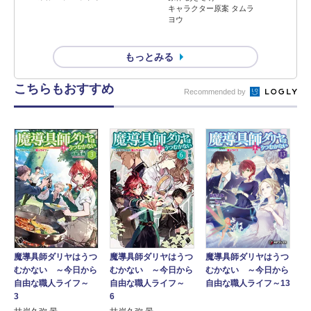
キャラクター原案 タムラ
ヨウ
もっとみる
こちらもおすすめ
Recommended by
魔導具師ダリヤはうつ
魔導具師ダリヤはうつ
魔導具師ダリヤはうつ
むかない ～今日から
むかない ～今日から
むかない ～今日から
自由な職人ライフ～
自由な職人ライフ～13
自由な職人ライフ～
3
6