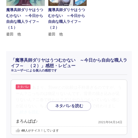
魔導具師ダリヤはうつ
魔導具師ダリヤはうつ
むかない ～今日から
むかない ～今日から
自由な職人ライフ～
自由な職人ライフ～
（１）
（２）
釜田 他
釜田 他
「魔導具師ダリヤはうつむかない ～今日から自由な職人ラ
イフ～ （２）」感想・レビュー
※ユーザーによる個人の感想です
あまり、別verとの比較は不粋過ぎるのですが。う
ーん？こっちのは物足りないんです。背景の描き込みが足
りないん？二巻で終わり？ダリヤのうつむいていない感じ
が足りない。ちょっとバタバタしてる印象で終わりまし
…続きを読む
まろんぱぱ♪
2021年04月14日
48
人がナイス！しています