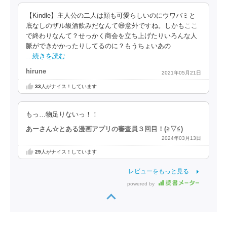
【Kindle】主人公の二人は顔も可愛らしいのにウワバミと
底なしのザル級酒飲みだなんて😅意外ですね。しかもここ
で終わりなんて？せっかく商会を立ち上げたりいろんな人
脈ができかかったりしてるのに？もうちょいあの
…続きを読む
hirune
2021年05月21日
33
人がナイス！しています
もっ…物足りないっ！！
あーさん☆とある漫画アプリの審査員３回目！(⁠≧⁠▽⁠≦⁠)
2024年03月13日
29
人がナイス！しています
レビューをもっと見る
powered by