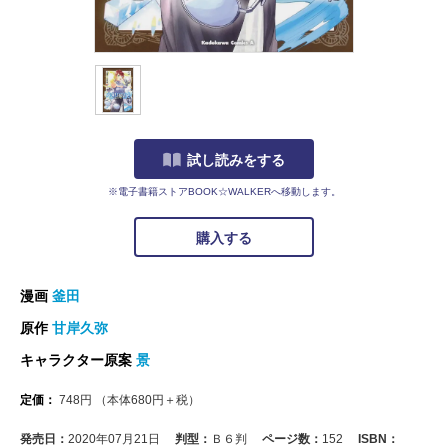
試し読みをする
※電子書籍ストアBOOK☆WALKERへ移動します。
購入する
漫画
釜田
原作
甘岸久弥
キャラクター原案
景
定価：
748
円
（本体
680
円＋税）
発売日：
2020年07月21日
判型：
Ｂ６判
ページ数：
152
ISBN：