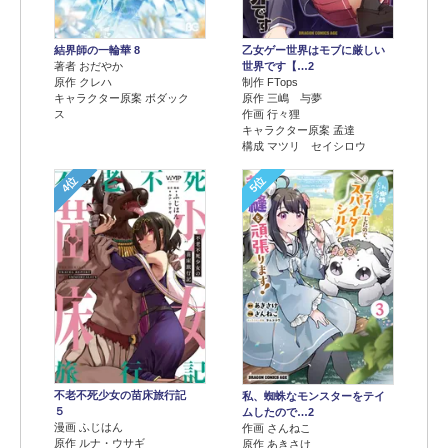
結界師の一輪華 8
乙女ゲー世界はモブに厳しい
著者 おだやか
世界です【…2
原作 クレハ
制作 FTops
キャラクター原案 ボダック
原作 三嶋 与夢
ス
作画 行々狸
キャラクター原案 孟達
構成 マツリ セイシロウ
4位
5位
不老不死少女の苗床旅行記
私、蜘蛛なモンスターをテイ
５
ムしたので…2
漫画 ふじはん
作画 さんねこ
原作 ルナ・ウサギ
原作 あきさけ