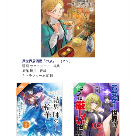
異世界居酒屋「のぶ」 （２２）
漫画 ヴァージニア二等兵
原作 蝉川 夏哉
キャラクター原案 転
2位
3位