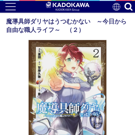
魔導具師ダリヤはうつむかない ～今日から
自由な職人ライフ～ （２）