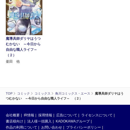
魔導具師ダリヤはうつ
むかない ～今日から
自由な職人ライフ～
（２）
釜田 他
TOP
コミック
コミックス
角川コミックス・エース
魔導具師ダリヤはう
つむかない ～今日から自由な職人ライフ～ （２）
会社概要
IR情報
採用情報
広告について
ライセンスについて
書店様向け
法人様一括購入
KADOKAWAグループ
作品の利用について
お問い合わせ
プライバシーポリシー