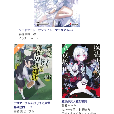
ソードアート・オンライン マテリアル…2
著者 川原 礫
イラスト ａｂｅｃ
2位
3位
魔法少女ノ魔女裁判
デスマーチからはじまる異世
著者 Acacia
界狂想曲 …2
カバーイラスト 梅まろ
著者 愛七 ひろ
口絵・本文イラスト すがわ