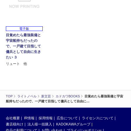
電子版
目覚めたら最強装備と
宇宙船持ちだったの
で、一戸建て目指して
傭兵として自由に生き
たい ３
リュート 他
TOP
ライトノベル
新文芸
カドカワBOOKS
目覚めたら最強装備と宇宙
船持ちだったので、一戸建て目指して傭兵として自由に…
会社概要
IR情報
採用情報
広告について
ライセンスについて
書店様向け
法人様一括購入
KADOKAWAグループ
作品の利用について
お問い合わせ
プライバシーポリシー