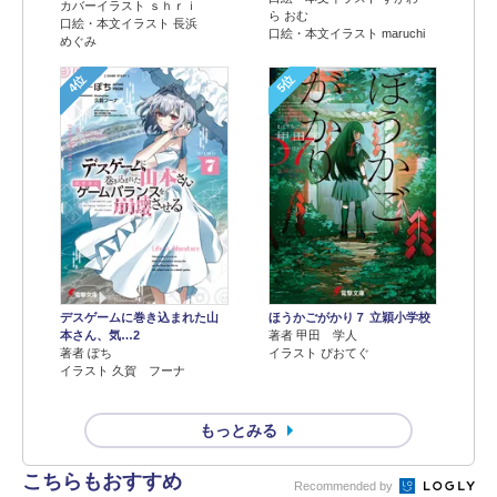
カバーイラスト ｓｈｒｉ
ら おむ
口絵・本文イラスト 長浜
口絵・本文イラスト maruchi
めぐみ
4位
5位
デスゲームに巻き込まれた山
ほうかごがかり７ 立穎小学校
本さん、気…2
著者 甲田 学人
著者 ぽち
イラスト ぴおてぐ
イラスト 久賀 フーナ
もっとみる
こちらもおすすめ
Recommended by