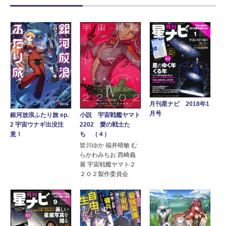
月刊星ナビ 2018年1
月号
銀河放浪ふたり旅 ep.
小説 宇宙戦艦ヤマト
2 宇宙ウナギ出没注
2202 愛の戦士た
意！
ち （４）
皆川ゆか 福井晴敏 む
らかわみちお 西崎義
展 宇宙戦艦ヤマト２
２０２製作委員会