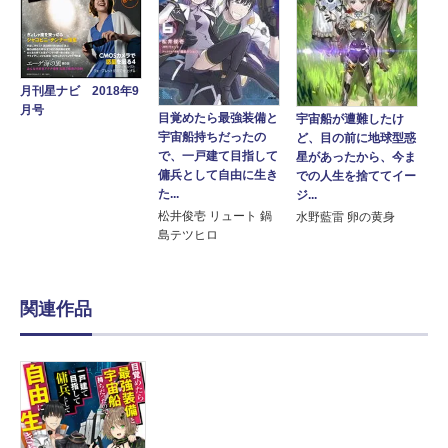
月刊星ナビ 2018年9
月号
目覚めたら最強装備と
宇宙船が遭難したけ
宇宙船持ちだったの
ど、目の前に地球型惑
で、一戸建て目指して
星があったから、今ま
傭兵として自由に生き
での人生を捨ててイー
た...
ジ...
松井俊壱 リュート 鍋
水野藍雷 卵の黄身
島テツヒロ
関連作品