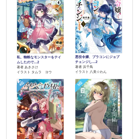
悪役令嬢、ブラコンにジョブ
私、蜘蛛なモンスターをテイ
チェンジし…2
ムしたので…2
著者 浜千鳥
著者 あきさけ
イラスト 八美☆わん
イラスト タムラ ヨウ
4位
5位