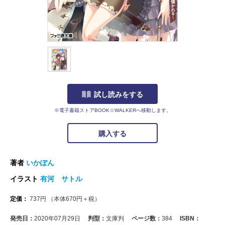
試し読みをする
※電子書籍ストアBOOK☆WALKERへ移動します。
購入する
著者
いかぽん
イラスト
有河 サトル
定価：
737
円
（本体
670
円＋税）
発売日：
2020年07月29日
判型：
文庫判
ページ数：
384
ISBN：