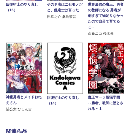
回復術士のやり直し
その勇者はニセモノだ
世界最強の魔王、勇者
（16）
と、鑑定士は言った
の教師になる 勇者が
弱すぎて物足りなかっ
囲恭之介 桑島黎音
たので自分で育てる
こ...
斎藤ニコ 桜木蓮
神童勇者とメイドおね
魔王マーラ煩悩学園
回復術士のやり直し
えさん
～勇者、教師に堕とさ
（14）
れる～ 1
望公太 ぴょん吉
関連作品