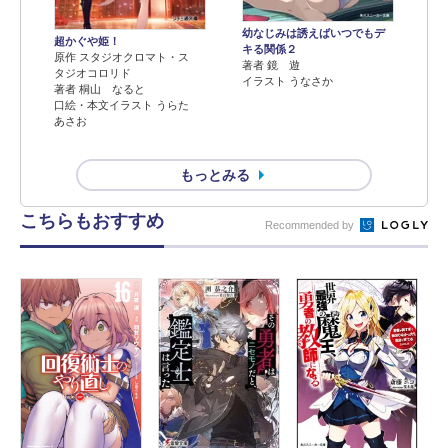
幼なじみは誘えばいつでもデ
超かぐや姫！
キる関係２
原作 スタジオクロマト・ス
著者 鏡 遊
タジオコロリド
イラスト うなさか
著者 桐山 なると
口絵・本文イラスト うらた
あさお
もっとみる
こちらもおすすめ
Recommended by