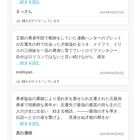
…続きを読む
まっさん
2020年09月25日
18
人がナイス！しています
王都の勇者学院で教師をしていた凄腕ハンターのブレット
が左遷先の村で出会った才能溢れるリオ、メイファ、イリ
スの三姉妹を一流の勇者に育てていくロリファンタジー。
自分はロリコンではないと言い続けながら、彼女
…続きを読む
nishiyan
2020年08月03日
10
人がナイス！しています
勇者協会の重鎮により濡れ衣を着せられ左遷された元最強
勇者で現教師な青年が、左遷先で最強の素質の持ち主の三
人の少女に出会い、始まる物語。―――最強の才を導き、
伝説へとその道を繋げよ。 見逃せぬ才能の輝きが
…続きを読む
真白優樹
2020年08月06日