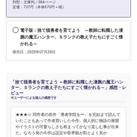
判型：文庫判／384ページ
定価：737円（本体670円＋税）
電子版：捨て猫勇者を育てよう ～教師に転職した凄
腕の魔王ハンター、Ｓランクの教え子たちにすごく懐
かれる～
発売日：2020年07月29日
「捨て猫勇者を育てよう ～教師に転職した凄腕の魔王ハン
ター、Ｓランクの教え子たちにすごく懐かれる～」感想・レ
ビュー
※ユーザーによる個人の感想です
★★★☆ 同作者の前作「勇者学院を〜」を完結まで読んで
いたこともあって作者買いした今作。個人的に物語の展開
やイラストの可愛らしさも相まってかなり楽しむ事が出来
た。なろう発の今作は設定や世界観が割とよく見か