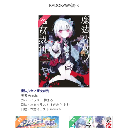
KADOKAWA調べ
1位
魔法少女ノ魔女裁判
著者 Acacia
カバーイラスト 梅まろ
口絵・本文イラスト すがわら おむ
口絵・本文イラスト maruchi
2位
3位