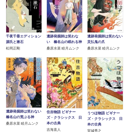
千夜千冊エディション
遺跡発掘師は笑わな
遺跡発掘師は笑わない
源氏と漱石
い 榛名山の眠れる神
災払鬼の爪
松岡正剛
桑原水菜 睦月ムンク
桑原水菜 睦月ムンク
遺跡発掘師は笑わない
住吉物語 ビギナー
うつほ物語 ビギナー
榛名山の荒ぶる神
ズ・クラシックス 日
ズ・クラシックス 日
本の古典
桑原水菜 睦月ムンク
本の古典
吉海直人
室城秀之