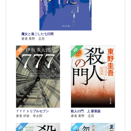
魔女と過ごした七日間
著者 東野 圭吾
2位
3位
７７７ トリプルセブン
殺人の門 上 新装版
著者 伊坂 幸太郎
著者 東野 圭吾
4位
5位