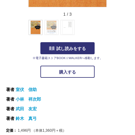
1
/
3
試し読みをする
※電子書籍ストアBOOK☆WALKERへ移動します。
購入する
著者
室伏 信助
著者
小林 祥次郎
著者
武田 友宏
著者
鈴木 真弓
定価：
1,496
円
（本体
1,360
円＋税）