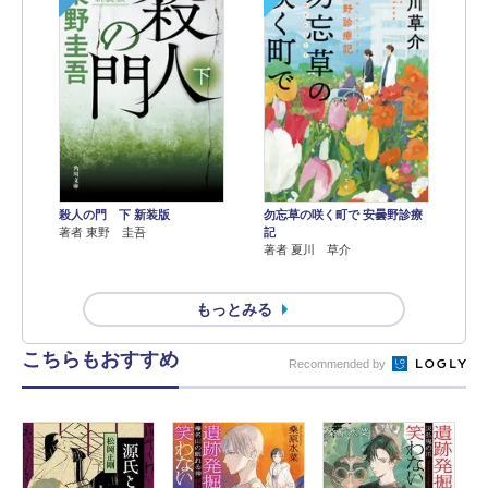
殺人の門 下 新装版
勿忘草の咲く町で 安曇野診療
著者 東野 圭吾
記
著者 夏川 草介
もっとみる
こちらもおすすめ
Recommended by