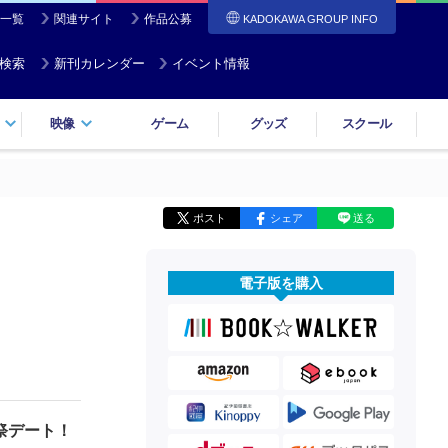
一覧
関連サイト
作品公募
KADOKAWA GROUP INFO
検索
新刊カレンダー
イベント情報
映像
ゲーム
グッズ
スクール
ポスト
シェア
送る
電子版を購入
祭デート！