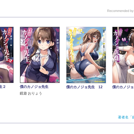
Recommended b
生２
僕のカノジョ先生
僕のカノジョ先生 12
僕のカノジョ
鏡遊 おりょう
著者名「