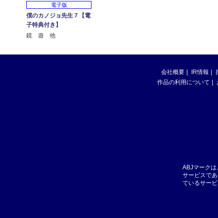
電子版
僕のカノジョ先生７【電
子特典付き】
鏡 遊 他
会社概要
IR情報
作品の利用について
ABJマーク
サービスであ
ているサービ