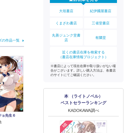
大垣書店
紀伊國屋書店
くまざわ書店
三省堂書店
丸善ジュンク堂書
有隣堂
店
ズの作品一覧
近くの書店在庫を検索する
（書店在庫情報プロジェクト）
※書店によって現在在庫や取り扱いがない場
合がございます。詳しい購入方法は、各書店
のサイトにてご確認ください。
本 （ライトノベル）
ベストセラーランキング
KADOKAWA調べ
ジョ先生６
他
1位