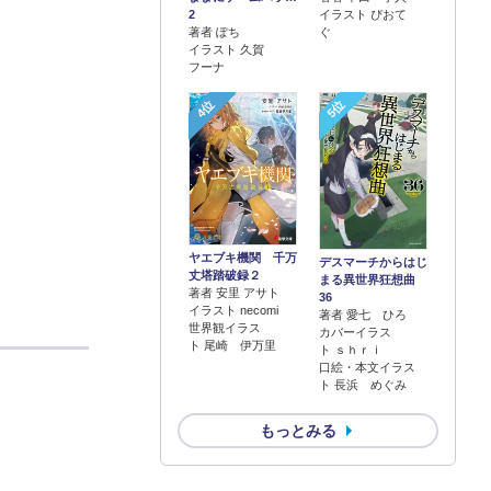
2
イラスト ぴおて
著者 ぽち
ぐ
イラスト 久賀
フーナ
4位
5位
ヤエブキ機関 千万
デスマーチからはじ
丈塔踏破録２
まる異世界狂想曲
著者 安里 アサト
36
イラスト necomi
著者 愛七 ひろ
世界観イラス
カバーイラス
ト 尾崎 伊万里
ト ｓｈｒｉ
口絵・本文イラス
ト 長浜 めぐみ
もっとみる