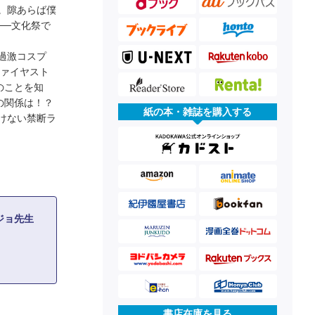
。隙あらば僕
──文化祭で
過激コスプ
ファイヤスト
のことを知
の関係は！？
紙の本・雑誌を購入する
けない禁断ラ
ジョ先生
】
書店在庫を見る