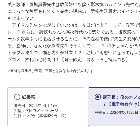
美人教師・藤城真香先生は教師嫌いな僕・彩木慎のカノジョ先生だ
にえっちな教育をしてくる先生の誘惑は、学校生活最大のイベント
も止まらない！
「アイドル先生を脱がしていいのは、今日だけよ？」って、教室で
レ！？ さらに、詩夜ちゃんの高校時代の心残りである、後夜祭の
ームを数年ぶりに復活させることに。その過程で僕は“先生の恩師”
る。恩師は、なんだか真香先生そっくりで──！？ 詩夜ちゃんと僕
トラブル発生で、僕と先生が対立！？ 絶対に両想いになってはい
ブコメ、変化の七時間目！【電子限定！書き下ろし特典つき】
※画像は表紙及び帯等、実際とは異なる場合があります。
紙書籍
電子版：僕のカノ
７【電子特典付き
発売日：2020年06月25日
判型：文庫判／264ページ
発売日：2020年06月25日
定価：682円（本体620円＋税）