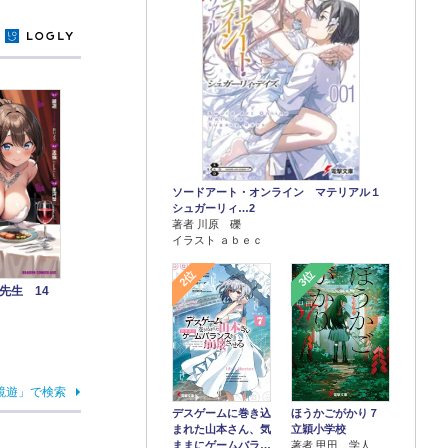
y
ソードアート・オンライン マテリアル１
シュガーリィ…2
著者 川原 礫
イラスト ａｂｅｃ
2位
3位
先生 14
鏡遊」で検索
デスゲームに巻き込
ほうかごがかり７
まれた山本さん、気
立穎小学校
ままにゲームバラ…
著者 甲田 学人