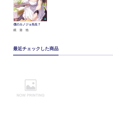
僕のカノジョ先生７
鏡 遊 他
最近チェックした商品