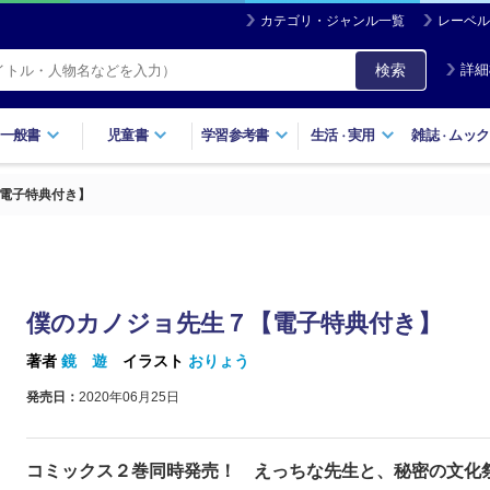
カテゴリ・ジャンル一覧
レーベル
検索
詳細
一般書
児童書
学習参考書
生活
実用
雑誌
ムック
・
・
電子特典付き】
僕のカノジョ先生７【電子特典付き】
著者
鏡 遊
イラスト
おりょう
発売日：
2020年06月25日
コミックス２巻同時発売！ えっちな先生と、秘密の文化