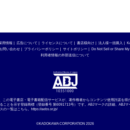
採用情報
広告について
ライセンスについて
書店様向け
法人様一括購入
K
お問い合わせ
プライバシーポリシー
サイトポリシー
Do Not Sell or Share My
利用者情報の外部送信について
は、この電子書店・電子書籍配信サービスが、著作権者からコンテンツ使用許諾を得
ることを示す登録商標（登録番号 第6091713号）です。ABJマークの詳細、ABJ
スの一覧はこちら。
https://aebs.or.jp/
©KADOKAWA CORPORATION 2026