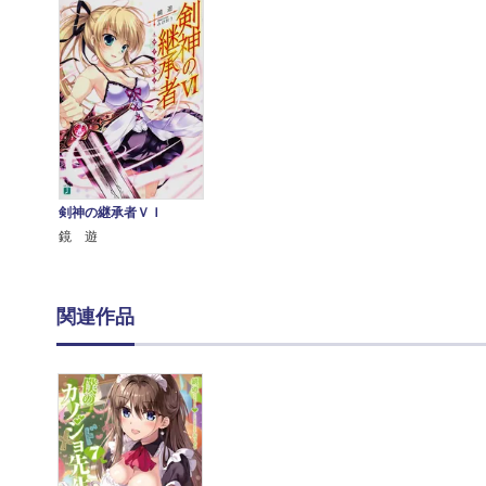
剣神の継承者ＶＩ
鏡 遊
関連作品