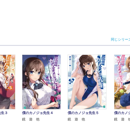
同じシリー
先生３
僕のカノジョ先生４
僕のカノ
僕のカノジョ先生５
鏡 遊 他
鏡 遊 
鏡 遊 他