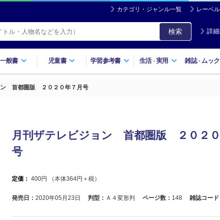
カテゴリ・ジャンル一覧
レーベル
検索
詳細
一般書
児童書
学習参考書
生活
実用
雑誌
ムック
・
・
ン 首都圏版 ２０２０年７月号
月刊ザテレビジョン 首都圏版 ２０２
号
定価：
400
円 （本体
364
円＋税）
発売日：
2020年05月23日
判型：
Ａ４変形判
ページ数：
148
雑誌コード