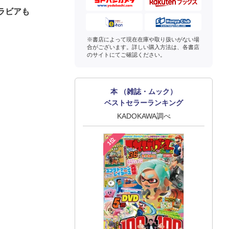
グラビアも
※書店によって現在在庫や取り扱いがない場
合がございます。詳しい購入方法は、各書店
のサイトにてご確認ください。
本 （雑誌・ムック）
ベストセラーランキング
KADOKAWA調べ
1位