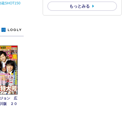
SHOT150
もっとみる
y
ジョン 広
川版 ２０