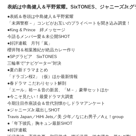
表紙は中島健人＆平野紫耀。SixTONES、ジャニーズJr.
●表紙＆巻頭は中島健人＆平野紫耀
「未満警察－」コンビがお互いのプライベートを聞き込み調査！
●King & Prince 絆メッセージ
今語るメンバー愛＆未公開SHOT
●好評連載 月刊「嵐」
櫻井翔＆相葉雅紀が絶品カレー作り
●SPグラビア SixTONES
三輪車で"ナビゲーター”対決
●夏の新ドラマまとめ
「ドラゴン桜2」（仮）ほか最新情報
●春ドラマ こだわりセット解剖
「エール」裕一＆音の新居、「M－」豪華セットほか
●今こそ見たい！最愛ドラマ大調査
今期注目作座談会＆世代別懐かしドラマアンケート
●ジャニーズJr.蔵出しSHOT
Travis Japan／HiHi Jets／美 少年／なにわ男子／Aぇ！group
●「年下彼氏」胸キュン最新SHOT
●好評連載