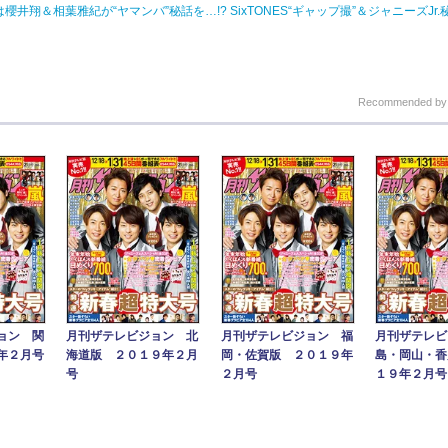
＆相葉雅紀が“ヤマンバ”秘話を…!? SixTONES“ギャップ撮”＆ジャニーズJr.秘蔵
Recommended b
ョン 関
月刊ザテレビジョン 北
月刊ザテレビジョン 福
月刊ザテレビ
年２月号
海道版 ２０１９年２月
岡・佐賀版 ２０１９年
島・岡山・香
号
２月号
１９年２月号