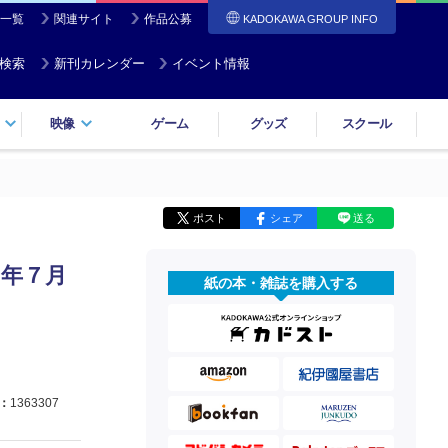
一覧
関連サイト
作品公募
KADOKAWA GROUP INFO
検索
新刊カレンダー
イベント情報
映像
ゲーム
グッズ
スクール
ポスト
シェア
送る
０年７月
紙の本・雑誌を購入する
：
1363307