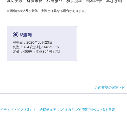
浜辺美波 斉藤朱夏 和田雅成 横浜流星 橋本環奈 草なぎ剛
※画像は表紙及び帯等、実際とは異なる場合があります。
紙書籍
発売日：2020年05月23日
判型：Ａ４変形判／148ページ
定価：400円（本体364円＋税）
この書誌の関連トピ
ティブ・ベスト3」！ 統括チェアマン“オカキン”が部門別ベスト3を選定