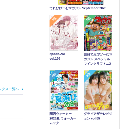
てれびげーむマガジン September 2026
2位
3位
spoon.2Di
別冊てれびげーむマ
vol.136
ガジン スペシャル
マインクラフト…2
4位
5位
ックス一覧へ
関西ウォーカー
グラビアザテレビジ
2026夏 ウォーカー
ョン vol.85
ムック