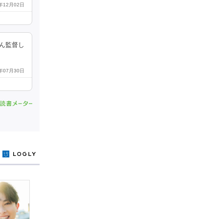
3年12月02日
ん監督し
0年07月30日
y