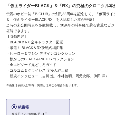
「仮面ライダーBLACK」＆「RX」の究極のクロニクル本
伝説のホビー誌「B-CLUB」の創刊35周年を記念して、「仮面ライダ
＆「仮面ライダーBLACK RX」を大総括した本が発売！
当時の未公開写真を多数掲載し、30余年の時を経て蘇る貴重なビジ
堪能できます。
【収録内容】
・BLACK＆RX 全キャラクター図鑑
・厳選！ BLACK＆RX決戦名場面集
・ヒーロー＆マシン デザインコレクション
・懐かしのBLACK＆RX TOYコレクション
・全エピソード見どころガイド
・ゴルゴム＆クライシス 全怪人紳士録
・新規インタビュー（吉川 進、小林義明、岡元次郎、佛田 洋）
※画像は表紙及び帯等、実際とは異なる場合があります。
紙書籍
発売日：2020年07月31日