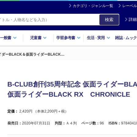
カテゴリ・ジャンル一覧
レーベル
検索
詳細
一般書
児童書
学習参考書
生活
実用
雑誌
ムック
・
・
イダーBLACK＆仮面ライダーBLACK…
B-CLUB創刊35周年記念 仮面ライダーBLA
仮面ライダーBLACK RX CHRONICLE
定価：
2,420
円 （本体
2,200
円＋税）
発売日：
2020年07月31日
判型：
Ａ４判
ページ数：
96
ISBN：
9784041