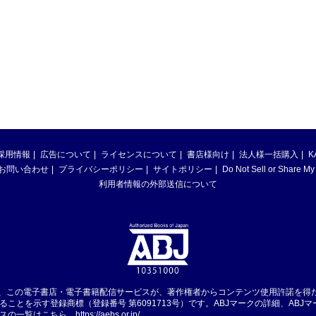
採用情報
広告について
ライセンスについて
書店様向け
法人様一括購入
K
お問い合わせ
プライバシーポリシー
サイトポリシー
Do Not Sell or Share My
利用者情報の外部送信について
は、この電子書店・電子書籍配信サービスが、著作権者からコンテンツ使用許諾を得
ることを示す登録商標（登録番号 第6091713号）です。ABJマークの詳細、ABJ
スの一覧はこちら。
https://aebs.or.jp/