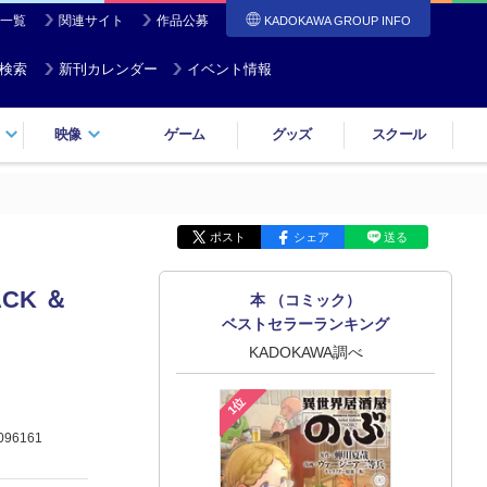
一覧
関連サイト
作品公募
KADOKAWA GROUP INFO
検索
新刊カレンダー
イベント情報
映像
ゲーム
グッズ
スクール
ポスト
シェア
送る
CK ＆
本 （コミック）
ベストセラーランキング
KADOKAWA調べ
1位
096161