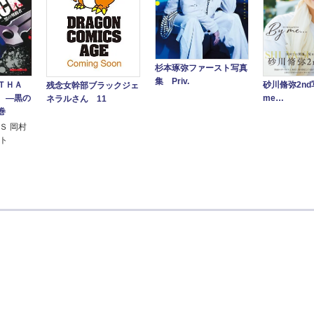
杉本琢弥ファースト写真
集 Priv.
砂川脩弥2nd
ＴＨＡ
残念女幹部ブラックジェ
me…
 ―黒の
ネラルさん 11
巻
Ｓ 岡村
イト