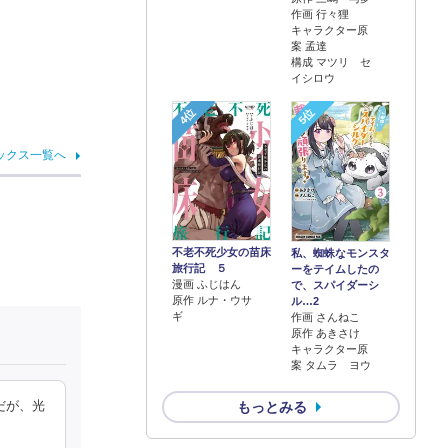
作画 行々狸
キャラクター原
案 孟達
構成 マツリ セ
イシロウ
4位
5位
ックス一覧へ
不老不死少女の苗床
私、蜘蛛なモンスタ
旅行記 ５
ーをテイムしたの
漫画 ふじはん
で、スパイダーシ
原作 ルナ・ウサ
ル…2
ギ
作画 さんねこ
原作 あきさけ
キャラクター原
案 タムラ ヨウ
だが、光
もっとみる