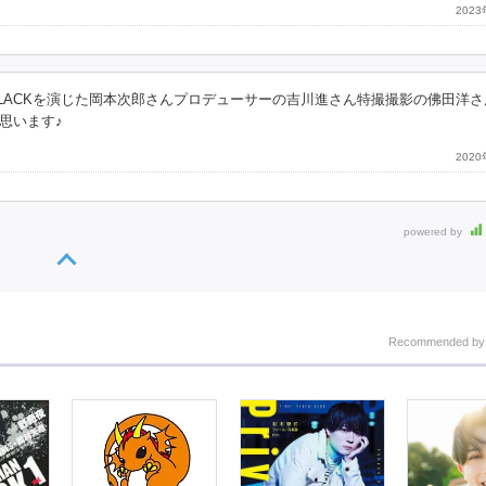
202
LACKを演じた岡本次郎さんプロデューサーの吉川進さん特撮撮影の佛田洋さ
思います♪
202
powered by
Recommended b