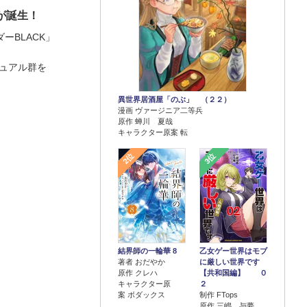
が誕生！
ーBLACK」
ュアル群を
異世界居酒屋「のぶ」 （２２）
漫画 ヴァージニア二等兵
原作 蝉川 夏哉
キャラクター原案 転
2位
3位
結界師の一輪華 8
乙女ゲー世界はモブ
著者 おだやか
に厳しい世界です
原作 クレハ
【共和国編】 ０
キャラクター原
２
案 ボダックス
制作 FTops
原作 三嶋 与夢