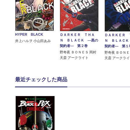
HYPER BLACK
ＤＡＲＫＥＲ ＴＨＡ
ＤＡＲＫＥＲ 
Ｎ ＢＬＡＣＫ ―黒の
Ｎ ＢＬＡＣＫ
井上ハルヲ 小山田あみ
契約者― 第２巻
契約者― 第１
野奇夜 ＢＯＮＥＳ 岡村
野奇夜 ＢＯＮＥ
天斎 アークライト
天斎 アークラ
最近チェックした商品