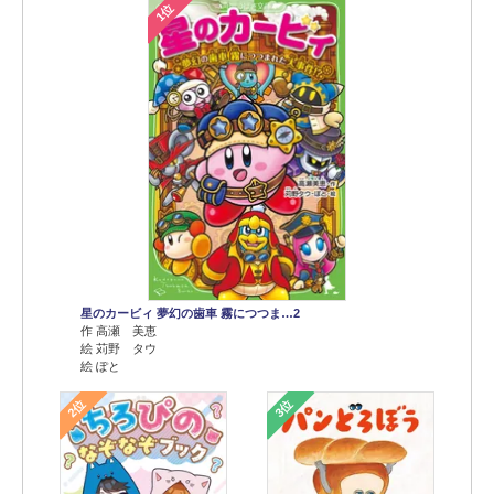
1位
星のカービィ 夢幻の歯車 霧につつま…2
作 高瀬 美恵
絵 苅野 タウ
絵 ぽと
2位
3位