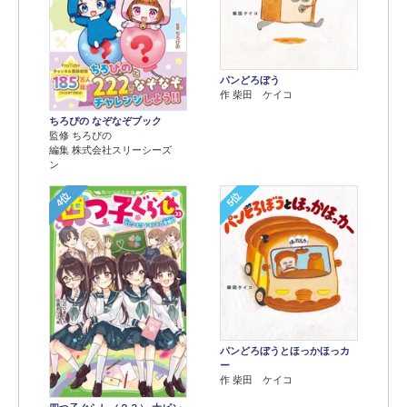
パンどろぼう
作 柴田 ケイコ
ちろぴの なぞなぞブック
監修 ちろぴの
編集 株式会社スリーシーズ
ン
4位
5位
パンどろぼうとほっかほっカ
ー
作 柴田 ケイコ