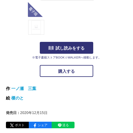
電子版
試し読みをする
※電子書籍ストアBOOK☆WALKERへ移動します。
購入する
作
一ノ瀬 三葉
絵
榎のと
発売日：
2020年12月15日
ポスト
シェア
送る