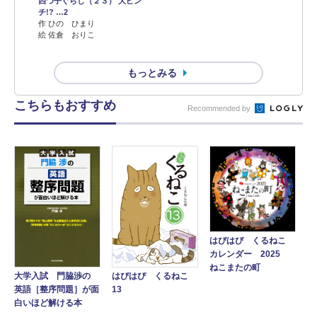
四つ子ぐらし（２３） 大ピン
チ!? …2
作 ひの ひまり
絵 佐倉 おりこ
もっとみる
こちらもおすすめ
Recommended by
はぴはぴ くるねこ
カレンダー 2025
ねこまたの町
大学入試 門脇渉の
はぴはぴ くるねこ
英語［整序問題］が面
13
白いほど解ける本