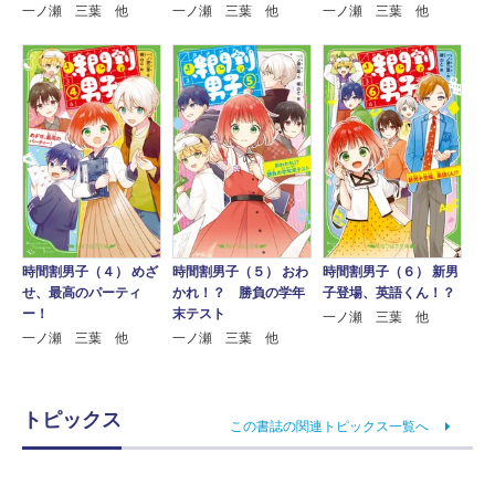
一ノ瀬 三葉 他
一ノ瀬 三葉 他
一ノ瀬 三葉 他
時間割男子（４） めざ
時間割男子（５） おわ
時間割男子（６） 新男
せ、最高のパーティ
かれ！？ 勝負の学年
子登場、英語くん！？
ー！
末テスト
一ノ瀬 三葉 他
一ノ瀬 三葉 他
一ノ瀬 三葉 他
トピックス
この書誌の関連トピックス一覧へ