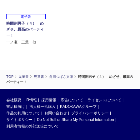
電子版
時間割男子（４） め
ざせ、最高のパーティ
ー！
一ノ瀬 三葉 他
TOP
児童書
児童書
角川つばさ文庫
時間割男子（４） めざせ、最高の
パーティー！
会社概要
IR情報
採用情報
広告について
ライセンスについて
書店様向け
法人様一括購入
KADOKAWAグループ
作品の利用について
お問い合わせ
プライバシーポリシー
サイトポリシー
Do Not Sell or Share My Personal Information
利用者情報の外部送信について