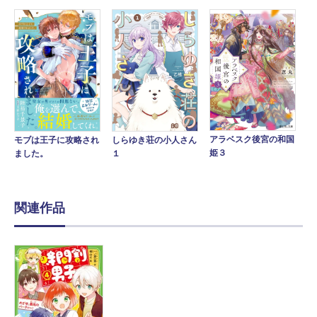
アラベスク後宮の和国
モブは王子に攻略され
しらゆき荘の小人さん
姫３
ました。
１
関連作品