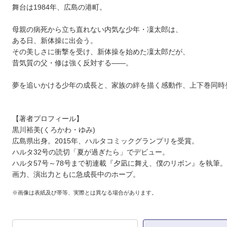
舞台は1984年、広島の港町。
母親の病死から立ち直れない内気な少年・凜太郎は、
ある日、新体操に出会う。
その美しさに衝撃を受け、新体操を始めた凜太郎だが、
昔気質の父・修は強く反対する――。
夢を追いかける少年の成長と、家族の絆を描く感動作、上下巻同時
【著者プロフィール】
黒川裕美(くろかわ・ゆみ)
広島県出身。2015年、ハルタコミックグランプリを受賞。
ハルタ32号の読切「夏が過ぎたら」でデビュー。
ハルタ57号～78号まで初連載『夕凪に舞え、僕のリボン』を執筆。
画力、演出力ともに急成長中のホープ。
※画像は表紙及び帯等、実際とは異なる場合があります。