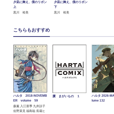
夕凪に舞え、僕のリボン
夕凪に舞え、僕のリボン
上
下
黒川 裕美
黒川 裕美
こちらもおすすめ
ハルタ 2018-NOVEMB
ハルタ 2026-MA
贋 まがいもの １
ER volume 59
lume 132
森薫 入江亜季 九井諒子
佐野菜見 福島聡 長蔵ヒ