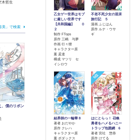
空木哲生
乙女ゲー世界はモブ
不老不死少女の苗床
に厳しい世界です
旅行記 ５
【共和国編】 ０
漫画 ふじはん
裕美」で検索
２
原作 ルナ・ウサ
制作 FTops
ギ
原作 三嶋 与夢
作画 行々狸
キャラクター原
案 孟達
構成 マツリ セ
イシロウ
4位
5位
え、僕のリボン
結界師の一輪華 8
はにとらっ！ 召喚
美
著者 おだやか
勇者をハメるハニー
原作 クレハ
トラップ包囲網 6
キャラクター原
著者 宮社 惣恭
案 ボダックス
原作 けてる