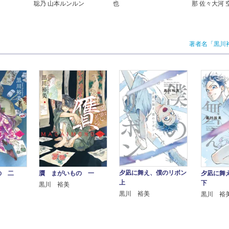
聡乃 山本ルンルン
也
那 佐々大河 
著者名「黒川
夕凪に舞え、僕のリボン
の 二
贋 まがいもの 一
夕凪に舞
上
下
黒川 裕美
黒川 裕美
黒川 裕