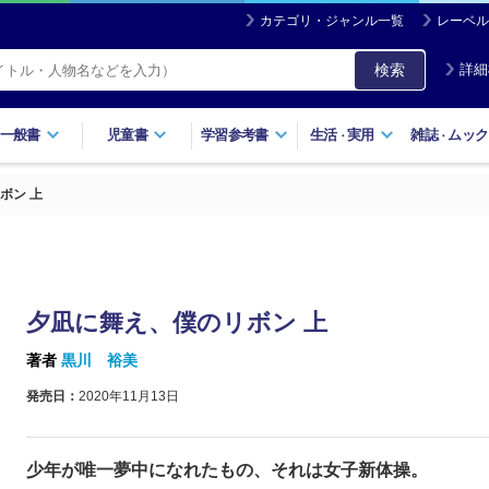
カテゴリ・ジャンル一覧
レーベル
検索
詳細
一般書
児童書
学習参考書
生活
実用
雑誌
ムック
・
・
ボン 上
夕凪に舞え、僕のリボン 上
著者
黒川 裕美
発売日：
2020年11月13日
少年が唯一夢中になれたもの、それは女子新体操。