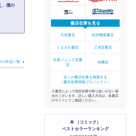
え、僕の
書店在庫を見る
大垣書店
紀伊國屋書店
くまざわ書店
三省堂書店
丸善ジュンク堂書
ズの作品一覧
有隣堂
店
近くの書店在庫を検索する
（書店在庫情報プロジェクト）
※書店によって現在在庫や取り扱いがない場
合がございます。詳しい購入方法は、各書店
のサイトにてご確認ください。
本 （コミック）
ベストセラーランキング