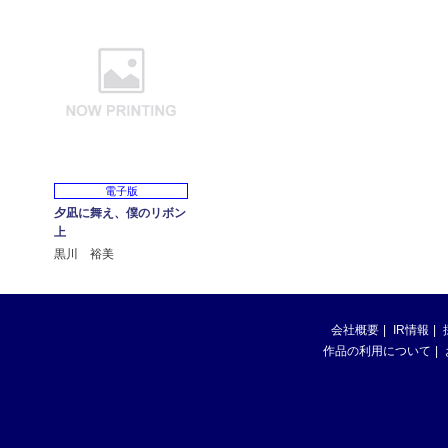
電子版
夕凪に舞え、僕のリボン
上
黒川 裕美
会社概要
IR情報
作品の利用について