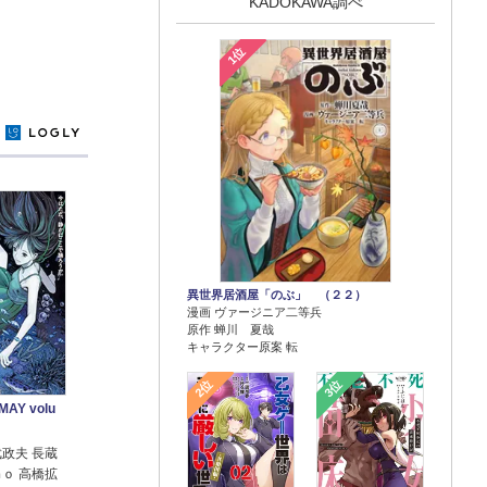
KADOKAWA調べ
1位
y
異世界居酒屋「のぶ」 （２２）
漫画 ヴァージニア二等兵
原作 蝉川 夏哉
キャラクター原案 転
2位
3位
AY volu
武政夫 長蔵
ｍｏ 高橋拡