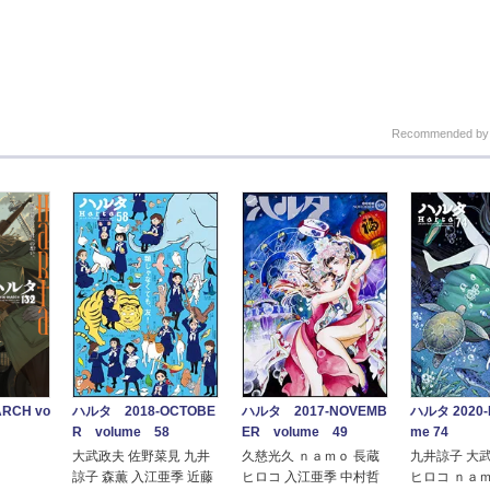
Recommended b
ハルタ 2018-OCTOBE
ハルタ 2017-NOVEMB
ハルタ 2020-M
RCH vo
R volume 58
ER volume 49
me 74
大武政夫 佐野菜見 九井
久慈光久 ｎａｍｏ 長蔵
九井諒子 大
諒子 森薫 入江亜季 近藤
ヒロコ 入江亜季 中村哲
ヒロコ ｎａ