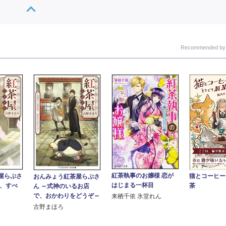
Recommended b
紅茶執事のお嬢様 恋が
猫とコーヒー
屋らぷさ
おんみょう紅茶屋らぷさ
はじまる一杯目
茶
に、すべ
ん ～式神のいるお店
で、おかわりをどうぞ～
来栖千依 氷堂れん
古野まほろ