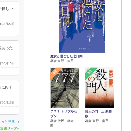
中怪しい
4年03月23日
編あった
魔女と過ごした七日間
著者 東野 圭吾
2年06月15日
2位
3位
じはあり
5年06月19日
７７７ トリプルセ
殺人の門 上 新装
ブン
版
著者 伊坂 幸太
著者 東野 圭吾
もっと見る
郎