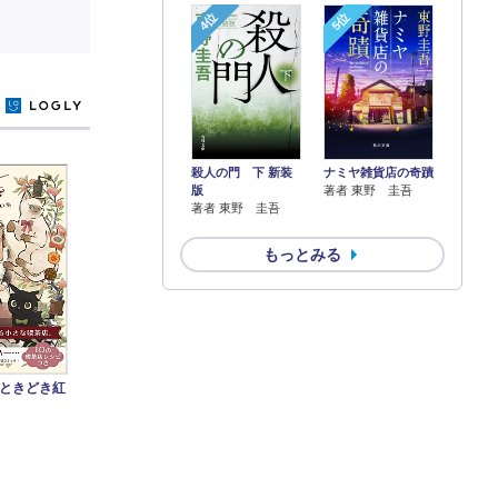
4位
5位
y
殺人の門 下 新装
ナミヤ雑貨店の奇蹟
版
著者 東野 圭吾
著者 東野 圭吾
もっとみる
ときどき紅