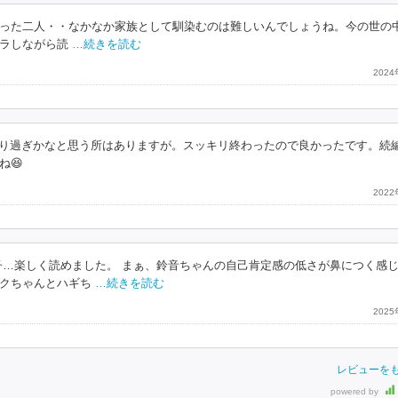
った二人・・なかなか家族として馴染むのは難しいんでしょうね。今の世の
ラしながら読
…続きを読む
202
がり過ぎかなと思う所はありますが。スッキリ終わったので良かったです。続
ね😆
202
敷童子…楽しく読めました。 まぁ、鈴音ちゃんの自己肯定感の低さが鼻につく感
クちゃんとハギち
…続きを読む
202
レビューを
powered by