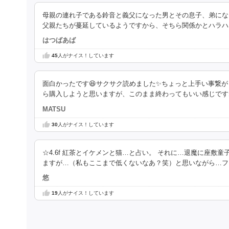
母親の連れ子である鈴音と義父になった男とその息子、弟にな
父親たちが蔓延しているようですから、そちら関係かとハラハ
はつばあば
45
人がナイス！しています
面白かったです😆サクサク読めました✨ちょっと上手い事繋
ら購入しようと思いますが、このまま終わってもいい感じです
MATSU
30
人がナイス！しています
☆4.6f 紅茶とイケメンと猫…と占い。 それに…退魔に座
ますが…（私もここまで低くないなあ？笑）と思いながら…フ
悠
19
人がナイス！しています