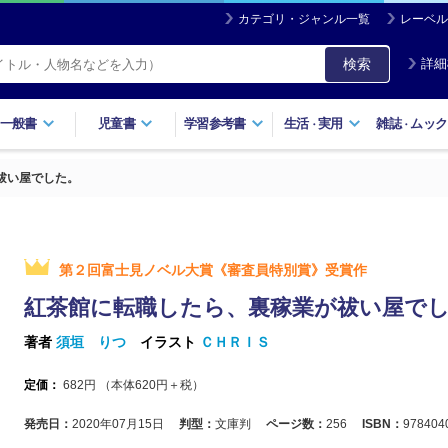
カテゴリ・ジャンル一覧
レーベル
検索
詳細
一般書
児童書
学習参考書
生活
実用
雑誌
ムック
・
・
祓い屋でした。
第２回富士見ノベル大賞《審査員特別賞》受賞作
紅茶館に転職したら、裏稼業が祓い屋で
著者
須垣 りつ
イラスト
ＣＨＲＩＳ
定価：
682
円 （本体
620
円＋税）
発売日：
2020年07月15日
判型：
文庫判
ページ数：
256
ISBN：
978404