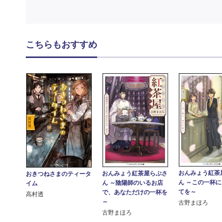
こちらもおすすめ
おんみょう紅茶
おんみょう紅茶屋らぷさ
おきつねさまのティータ
ん ～この一杯
ん ～陰陽師のいるお店
イム
てを～
で、あなただけの一杯を
高村透
～
古野まほろ
古野まほろ