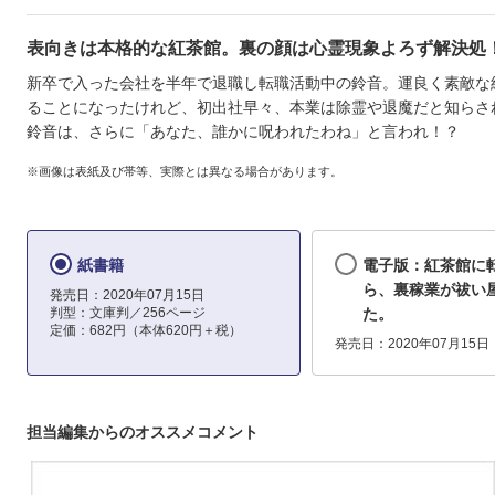
表向きは本格的な紅茶館。裏の顔は心霊現象よろず解決処
新卒で入った会社を半年で退職し転職活動中の鈴音。運良く素敵な
ることになったけれど、初出社早々、本業は除霊や退魔だと知らさ
鈴音は、さらに「あなた、誰かに呪われたわね」と言われ！？
※画像は表紙及び帯等、実際とは異なる場合があります。
紙書籍
電子版：紅茶館に
ら、裏稼業が祓い
発売日：2020年07月15日
判型：文庫判／256ページ
た。
定価：682円（本体620円＋税）
発売日：2020年07月15日
担当編集からのオススメコメント