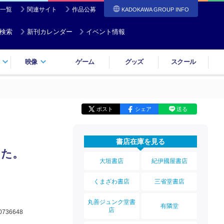
一覧
関連サイト
作品公募
KADOKAWA GROUP INFO
検索
新刊カレンダー
イベント情報
映像
ゲーム
グッズ
スクール
ポスト
シェア
送る
書店在庫を見る
した。
大垣書店
紀伊國屋書店
くまざわ書店
三省堂書店
丸善ジュンク堂書
有隣堂
店
0736648