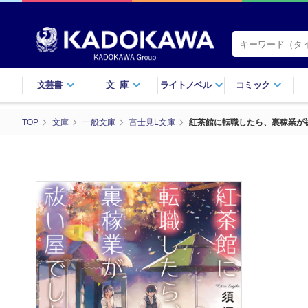
文芸書
文庫
ライトノベル
コミック
TOP
文庫
一般文庫
富士見L文庫
紅茶館に転職したら、裏稼業が