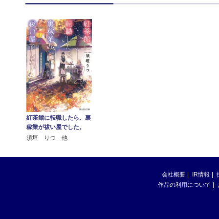
紅茶館に転職したら、裏
稼業が祓い屋でした。
須垣 りつ 他
会社概要
IR情報
作品の利用について