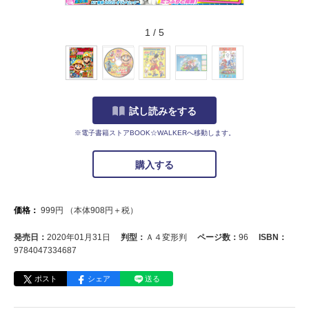
1
/
5
試し読みをする
※電子書籍ストアBOOK☆WALKERへ移動します。
購入する
価格：
999
円
（本体
908
円＋税）
発売日：
2020年01月31日
判型：
Ａ４変形判
ページ数：
96
ISBN：
9784047334687
ポスト
シェア
送る