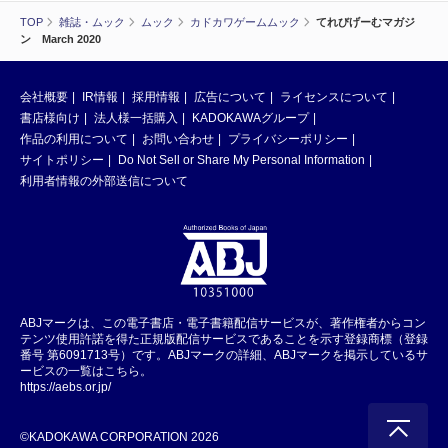
TOP
雑誌・ムック
ムック
カドカワゲームムック
てれびげーむマガジ
ン March 2020
会社概要
IR情報
採用情報
広告について
ライセンスについて
書店様向け
法人様一括購入
KADOKAWAグループ
作品の利用について
お問い合わせ
プライバシーポリシー
サイトポリシー
Do Not Sell or Share My Personal Information
利用者情報の外部送信について
ABJマークは、この電子書店・電子書籍配信サービスが、著作権者からコン
テンツ使用許諾を得た正規版配信サービスであることを示す登録商標（登録
番号 第6091713号）です。ABJマークの詳細、ABJマークを掲示しているサ
ービスの一覧はこちら。
https://aebs.or.jp/
©KADOKAWA CORPORATION 2026