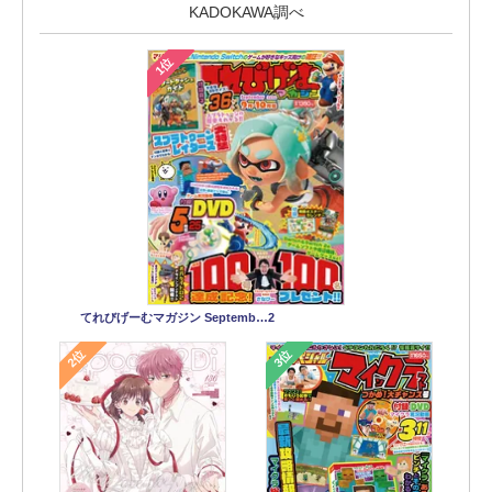
KADOKAWA調べ
1位
てれびげーむマガジン Septemb…2
2位
3位