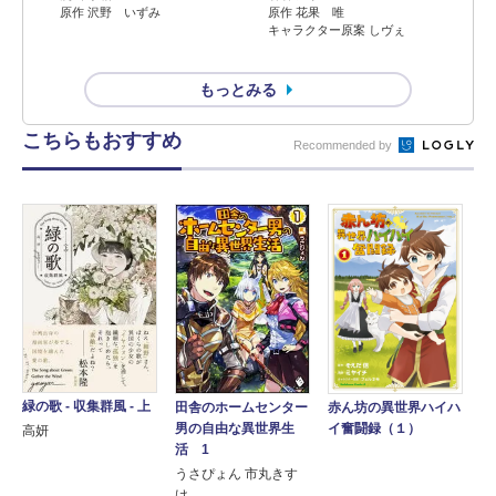
原作 沢野 いずみ
原作 花果 唯
キャラクター原案 しヴぇ
もっとみる
こちらもおすすめ
Recommended by
緑の歌 - 収集群風 - 上
赤ん坊の異世界ハイハ
田舎のホームセンター
イ奮闘録（１）
男の自由な異世界生
高妍
活 1
うさぴょん 市丸きす
け