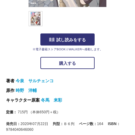
試し読みをする
※電子書籍ストアBOOK☆WALKERへ移動します。
購入する
著者
今泉 サルチェンコ
原作
時野 洋輔
キャラクター原案
冬馬 来彩
定価：
715
円
（本体
650
円＋税）
発売日：
2020年07月22日
判型：
Ｂ６判
ページ数：
164
ISBN：
9784040646060