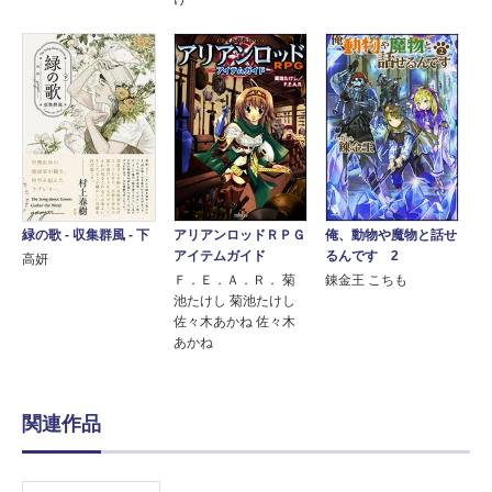
アリアンロッドＲＰＧ
緑の歌 - 収集群風 - 下
俺、動物や魔物と話せ
アイテムガイド
るんです 2
高妍
Ｆ．Ｅ．Ａ．Ｒ． 菊
錬金王 こちも
池たけし 菊池たけし
佐々木あかね 佐々木
あかね
関連作品