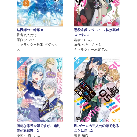
結界師の一輪華 8
悪役令嬢レベル99 ～私は裏ボ
著者 おだやか
スです…2
原作 クレハ
著者 のこみ
キャラクター原案 ボダック
原作 七夕 さとり
ス
キャラクター原案 Tea
4位
5位
病弱な悪役令嬢ですが、婚約
BLゲームの主人公の弟である
者が過保護…2
ことに気…2
漫画 小箱 ハコ
著者 加奈