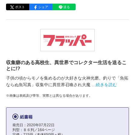
ポスト
シェア
送る
収集癖のある高校生、異世界でコレクター生活を送るこ
とに!?
子供の頃からモノを集めるのが大好きな火神光磨。釣りで「魚拓
ならぬ魚写真」収集中に異世界召喚され大魔
…続きを読む
※画像は表紙及び帯等、実際とは異なる場合があります。
紙書籍
発売日：2020年07月22日
判型：Ｂ６判／164ページ
定価：715円（本体650円＋税）