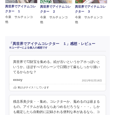
異世界でアイテムコレ
異世界でアイテムコレ
異世界でアイテムコレ
クター １
クター ２
クター ３
今泉 サルチェンコ
今泉 サルチェンコ
今泉 サルチェンコ
他
他
他
「異世界でアイテムコレクター １」感想・レビュー
※ユーザーによる個人の感想です
異世界で72財宝を集める。絵が古いというかアホっぽいと
いうか。ほぼすべてのシーンで口開けて歯もしっかり描い
てるからかな？
exsoy
2021年02月18日
31
人がナイス！しています
残念系美少女・・集め。コレクターか、蒐めるのは嵌まる
もの。アイテムがあるならあつめるだろうな・・・。しか
も鑑定したら自動的に記録される便利な本があるなら、コ