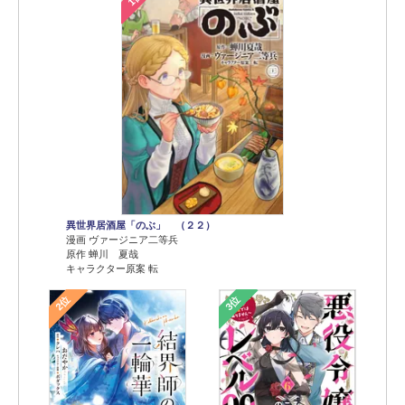
異世界居酒屋「のぶ」 （２２）
漫画 ヴァージニア二等兵
原作 蝉川 夏哉
キャラクター原案 転
2位
3位