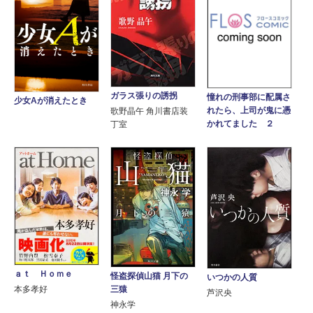
ガラス張りの誘拐
憧れの刑事部に配属さ
少女Aが消えたとき
れたら、上司が鬼に憑
歌野晶午 角川書店装
かれてました ２
丁室
ａｔ Ｈｏｍｅ
怪盗探偵山猫 月下の
いつかの人質
三猿
本多孝好
芦沢央
神永学