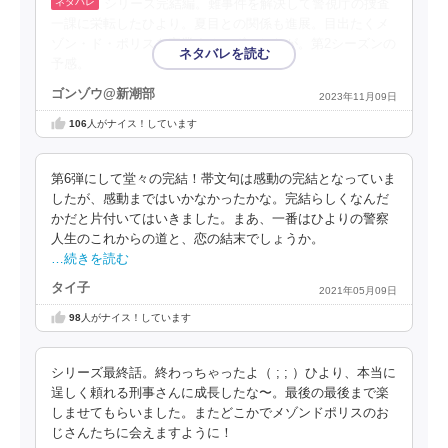
シリーズ完結編。難事件を解決して警視庁の捜査
一課に栄転したひより。夏目との関係も進展。目出たくメ
ゾン・ド・ポリスを卒業するはずでしたが。第2シーズンの
予感。
ゴンゾウ@新潮部
2023年11月09日
106
人がナイス！しています
第6弾にして堂々の完結！帯文句は感動の完結となっていま
したが、感動まではいかなかったかな。完結らしくなんだ
かだと片付いてはいきました。まあ、一番はひよりの警察
人生のこれからの道と、恋の結末でしょうか。
…続きを読む
タイ子
2021年05月09日
98
人がナイス！しています
シリーズ最終話。終わっちゃったよ（ ; ; ）ひより、本当に
逞しく頼れる刑事さんに成長したな〜。最後の最後まで楽
しませてもらいました。またどこかでメゾンドポリスのお
じさんたちに会えますように！