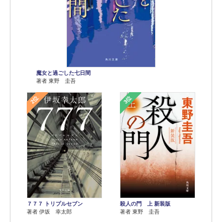
魔女と過ごした七日間
著者 東野 圭吾
2位
3位
７７７ トリプルセブン
殺人の門 上 新装版
著者 伊坂 幸太郎
著者 東野 圭吾