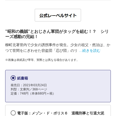
”昭和の義賊”とおじさん軍団がタッグを組む！？ シリ
ーズ感動の完結！
柳町北署管内で少女の誘拐事件が発生。少女の祖父・然治は、か
つて世間をにぎわせた窃盗団「忍び団」のリ
…続きを読む
※画像は表紙及び帯等、実際とは異なる場合があります。
紙書籍
発売日：2021年03月24日
判型：文庫判／368ページ
定価：748円（本体680円＋税）
電子版：メゾン・ド・ポリス６ 退職刑事と引退大泥