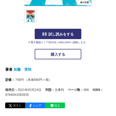
試し読みをする
※電子書籍ストアBOOK☆WALKERへ移動します。
購入する
著者
加藤 実秋
定価：
748
円
（本体
680
円＋税）
発売日：
2021年03月24日
判型：
文庫判
ページ数：
368
ISBN：
9784041092835
ポスト
シェア
送る