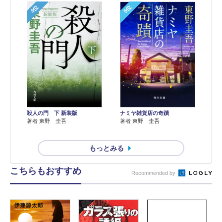
4位
5位
殺人の門 下 新装版
ナミヤ雑貨店の奇蹟
著者 東野 圭吾
著者 東野 圭吾
もっとみる
こちらもおすすめ
Recommended by