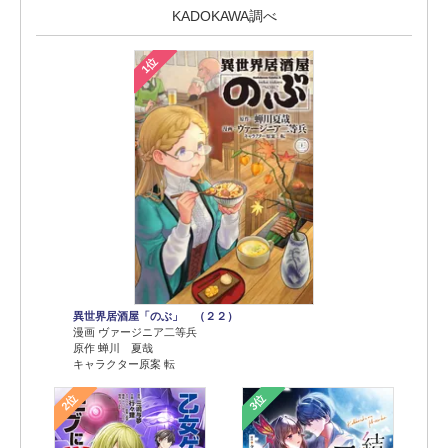
KADOKAWA調べ
1位
異世界居酒屋「のぶ」 （２２）
漫画 ヴァージニア二等兵
原作 蝉川 夏哉
キャラクター原案 転
2位
3位