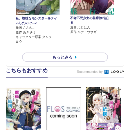
不老不死少女の苗床旅行記
私、蜘蛛なモンスターをテイ
５
ムしたので…2
漫画 ふじはん
作画 さんねこ
原作 ルナ・ウサギ
原作 あきさけ
キャラクター原案 タムラ
ヨウ
もっとみる
こちらもおすすめ
Recommended by