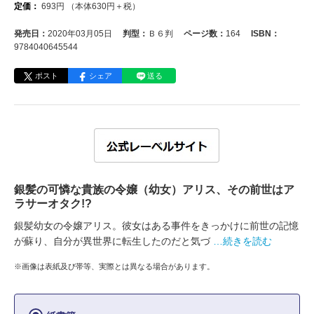
定価：
693
円
（本体
630
円＋税）
発売日：
2020年03月05日
判型：
Ｂ６判
ページ数：
164
ISBN：
9784040645544
ポスト
シェア
送る
銀髪の可憐な貴族の令嬢（幼女）アリス、その前世はア
ラサーオタク!?
銀髪幼女の令嬢アリス。彼女はある事件をきっかけに前世の記憶
が蘇り、自分が異世界に転生したのだと気づ
…続きを読む
※画像は表紙及び帯等、実際とは異なる場合があります。