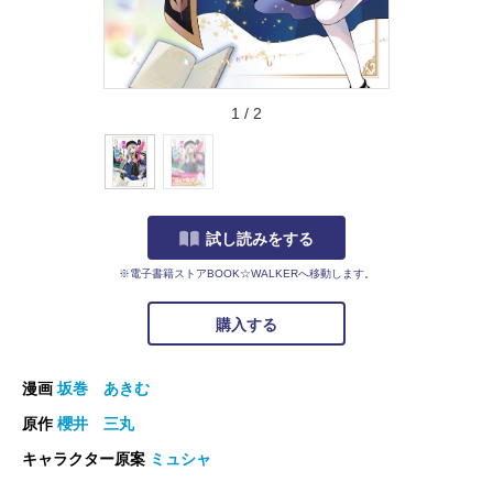
1
/
2
試し読みをする
※電子書籍ストアBOOK☆WALKERへ移動します。
購入する
漫画
坂巻 あきむ
原作
櫻井 三丸
キャラクター原案
ミュシャ