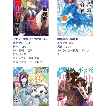
乙女ゲー世界はモブに厳しい
結界師の一輪華 8
世界です【…2
著者 おだやか
制作 FTops
原作 クレハ
原作 三嶋 与夢
キャラクター原案 ボダック
作画 行々狸
ス
キャラクター原案 孟達
構成 マツリ セイシロウ
4位
5位