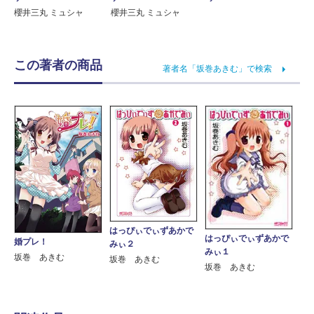
櫻井三丸 ミュシャ
櫻井三丸 ミュシャ
この著者の商品
著者名「坂巻あきむ」で検索
はっぴぃでぃずあかで
はっぴぃでぃずあかで
婚プレ！
みぃ２
みぃ１
坂巻 あきむ
坂巻 あきむ
坂巻 あきむ