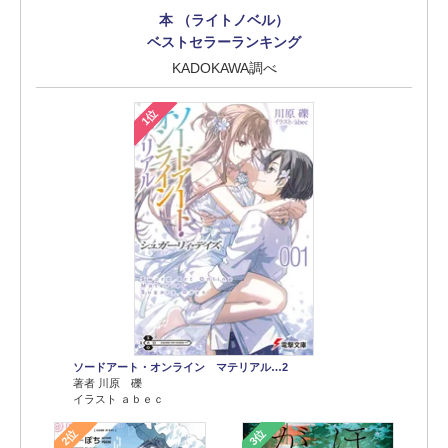
本 （ライトノベル）
ベストセラーランキング
KADOKAWA調べ
1位
ソードアート・オンライン マテリアル…2
著者 川原 礫
イラスト ａｂｅｃ
2位
3位