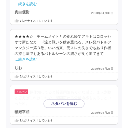
…続きを読む
真白優樹
2020年04月30日
6
人がナイス！しています
★★★★☆ チームメイトとの別れ経てアキトはコロッセ
オで新たなカード達と戦いを積み重ねる、スレ発バトルフ
ァンタジー第３巻。いい出来、元スレの良さでもあり作者
の持ち味でもあるバトルシーンの濃さが良く出てきて
…続きを読む
じお
2020年04月25日
5
人がナイス！しています
原作知ってると賛否両論ありそな感じ。まぁ別物
と思えばこれはこれで、展開変わる分緊迫感もあるしとい
った所。
猫殿宰相
2020年04月26日
2
人がナイス！しています