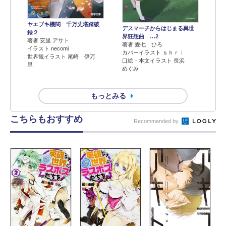
ヤエブキ機関 千万丈塔踏破
デスマーチからはじまる異世
録２
界狂想曲 …2
著者 安里 アサト
著者 愛七 ひろ
イラスト necomi
カバーイラスト ｓｈｒｉ
世界観イラスト 尾崎 伊万
口絵・本文イラスト 長浜
里
めぐみ
もっとみる
こちらもおすすめ
Recommended by