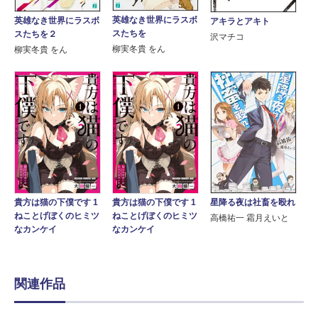
英雄なき世界にラスボ
英雄なき世界にラスボ
アキラとアキト
スたちを
スたちを２
沢マチコ
柳実冬貴 をん
柳実冬貴 をん
星降る夜は社畜を殴れ
貴方は猫の下僕です 1
貴方は猫の下僕です 1
ねことげぼくのヒミツ
ねことげぼくのヒミツ
高橋祐一 霜月えいと
なカンケイ
なカンケイ
関連作品