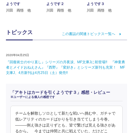
ようです
ようです２
ようです３
川田 両悟 他
川田 両悟 他
川田 両悟 他
トピックス
この書誌の関連トピックス一覧へ
2020年04月25日
『回復術士のやり直し』シリーズの月夜涙、MF文庫Jに初登場!! 『神童勇
者とメイドおねえさん』『西野』『変好き』とシリーズ新刊も充実！ MF
文庫J、4月新刊は4月25日（土）発売!!
「アキトはカードを引くようです３」感想・レビュー
※ユーザーによる個人の感想です
チームを解散しソロとして新たな戦いへ挑む中、ガチャで
低レアリティのカードばかりを引き当ててしまう今巻。
―――例え強さは足りずとも、皆で繋げば見える強さがあ
るから。 今までは仲間と共に戦えていた、だけどこ