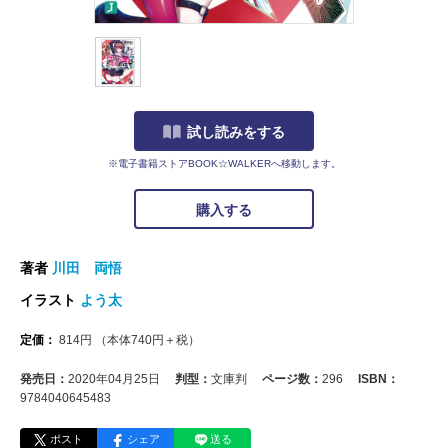
試し読みをする
※電子書籍ストアBOOK☆WALKERへ移動します。
購入する
著者
川田 両悟
イラスト
よう太
定価：
814
円
（本体
740
円＋税）
発売日：
2020年04月25日
判型：
文庫判
ページ数：
296
ISBN：
9784040645483
ポスト
シェア
送る