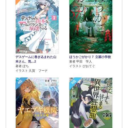
デスゲームに巻き込まれた山
ほうかごがかり７ 立穎小学校
本さん、気…2
著者 甲田 学人
著者 ぽち
イラスト ぴおてぐ
イラスト 久賀 フーナ
4位
5位