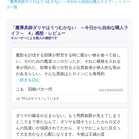
『魔導具師ダリヤはうつむかない ～今日から自由な職人ライフ～』シリー
ズ一覧
「魔導具師ダリヤはうつむかない ～今日から自由な職人ラ
イフ～ 4」感想・レビュー
※ユーザーによる個人の感想です
魔獣を討伐する部隊が野営する時に暖かい物を食べて欲し
い。そのための魔道コンロだったが、それに横槍を入れる
者が現れた。財務を取り仕切る上位貴族者が個人的な恨み
があるらしい。そんな貴族はヒロインにも侮辱的
…続きを読む
こも 旧柏バカ一代
2021年08月24日
77
人がナイス！しています
ダリヤの爆走が止まらない。もう男爵叙爵が見えてしまう
ところまで来たなんて。ダリヤを隠そうとしたカルロ父さ
んの気遣いが強調されてたから、ダリヤがこんなに目立っ
て大丈夫かなと心配になります。今後は王城か諜