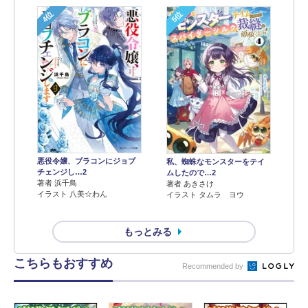
4位
5位
悪役令嬢、ブラコンにジョブ
私、蜘蛛なモンスターをテイ
チェンジし…2
ムしたので…2
著者 浜千鳥
著者 あきさけ
イラスト 八美☆わん
イラスト タムラ ヨウ
もっとみる
こちらもおすすめ
Recommended by