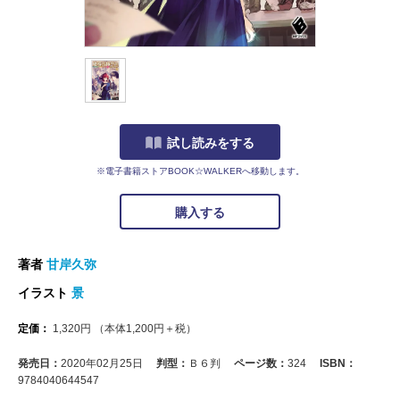
試し読みをする
※電子書籍ストアBOOK☆WALKERへ移動します。
購入する
著者
甘岸久弥
イラスト
景
定価：
1,320
円
（本体
1,200
円＋税）
発売日：
2020年02月25日
判型：
Ｂ６判
ページ数：
324
ISBN：
9784040644547