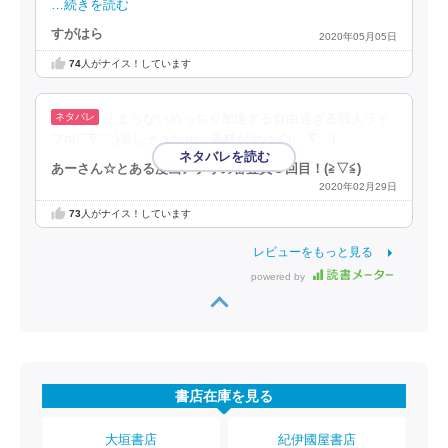
…続きを読む
すがはら
2020年05月05日
74
人がナイス！しています
止まらないめっちゃ加速する自由過ぎる職人ライ
フσ(￣∇￣;)楽しそうだが、素材がヤバイ(;゜∇゜)
あーさん☆とある漫画アプリの審査員３回目！(⁠≧⁠▽⁠≦⁠)
2020年02月29日
73
人がナイス！しています
レビューをもっと見る
powered by
書店在庫を見る
大垣書店
紀伊國屋書店