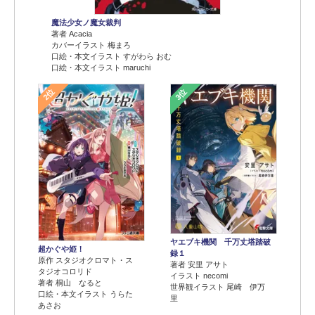
魔法少女ノ魔女裁判
著者 Acacia
カバーイラスト 梅まろ
口絵・本文イラスト すがわら おむ
口絵・本文イラスト maruchi
2位
3位
ヤエブキ機関 千万丈塔踏破
超かぐや姫！
録１
原作 スタジオクロマト・ス
著者 安里 アサト
タジオコロリド
イラスト necomi
著者 桐山 なると
世界観イラスト 尾崎 伊万
口絵・本文イラスト うらた
里
あさお