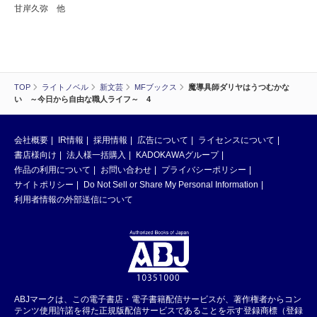
甘岸久弥 他
TOP
ライトノベル
新文芸
MFブックス
魔導具師ダリヤはうつむかな
い ～今日から自由な職人ライフ～ 4
会社概要
IR情報
採用情報
広告について
ライセンスについて
書店様向け
法人様一括購入
KADOKAWAグループ
作品の利用について
お問い合わせ
プライバシーポリシー
サイトポリシー
Do Not Sell or Share My Personal Information
利用者情報の外部送信について
ABJマークは、この電子書店・電子書籍配信サービスが、著作権者からコン
テンツ使用許諾を得た正規版配信サービスであることを示す登録商標（登録