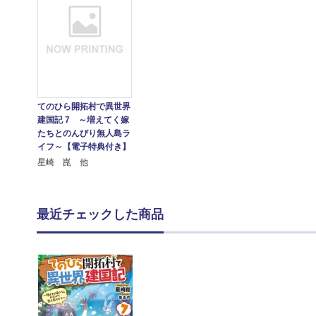
てのひら開拓村で異世界
建国記 7 ～増えてく嫁
たちとのんびり無人島ラ
イフ～【電子特典付き】
星崎 崑 他
最近チェックした商品