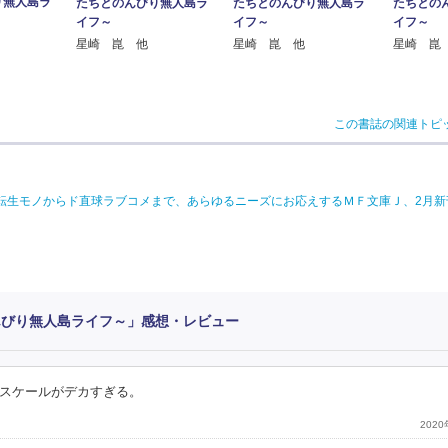
り無人島ラ
たちとのんびり無人島ラ
たちとの
たちとのんびり無人島ラ
イフ～
イフ～
イフ～
星崎 崑 他
星崎 崑
星崎 崑 他
この書誌の関連トピ
転生モノからド直球ラブコメまで、あらゆるニーズにお応えするＭＦ文庫Ｊ、2月新刊
んびり無人島ライフ～」感想・レビュー
スケールがデカすぎる。
202