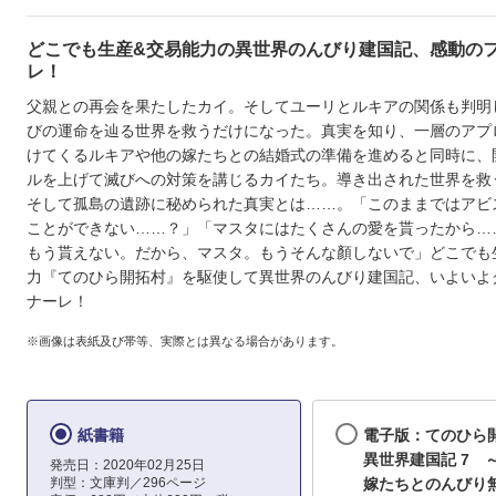
どこでも生産&交易能力の異世界のんびり建国記、感動の
レ！
父親との再会を果たしたカイ。そしてユーリとルキアの関係も判明
びの運命を辿る世界を救うだけになった。真実を知り、一層のアプ
けてくるルキアや他の嫁たちとの結婚式の準備を進めると同時に、
ルを上げて滅びへの対策を講じるカイたち。導き出された世界を救
そして孤島の遺跡に秘められた真実とは……。「このままではアビ
ことができない……？」「マスタにはたくさんの愛を貰ったから…
もう貰えない。だから、マスタ。もうそんな顏しないで」どこでも
力『てのひら開拓村』を駆使して異世界のんびり建国記、いよいよ
ナーレ！
※画像は表紙及び帯等、実際とは異なる場合があります。
紙書籍
電子版：てのひら
異世界建国記 7 
発売日：2020年02月25日
判型：文庫判／296ページ
嫁たちとのんびり