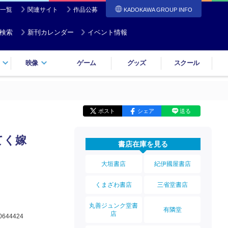
一覧
関連サイト
作品公募
KADOKAWA GROUP INFO
検索
新刊カレンダー
イベント情報
映像
ゲーム
グッズ
スクール
ポスト
シェア
送る
てく嫁
書店在庫を見る
大垣書店
紀伊國屋書店
くまざわ書店
三省堂書店
丸善ジュンク堂書
有隣堂
店
0644424