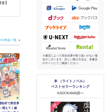
付き】
ズの作品一覧
※書店によって現在在庫や取り扱いがない場
合がございます。詳しい購入方法は、各書店
のサイトにてご確認ください。
本 （ライトノベル）
ベストセラーランキング
KADOKAWA調べ
開拓村で異世界
1位
 ～増えてく嫁