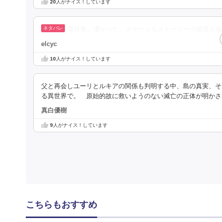
20
人がナイス！しています
最終巻。凄かった。スケールもストーリーの密度も最
elcyc
10
人がナイス！しています
父と再会しユーリとルキアの関係も判明する中、島の真実、そ
る異世界で。 原始的故に救いようのない滅亡の正体が明かさ
真白優樹
9
人がナイス！しています
こちらもおすすめ