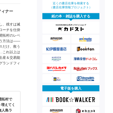
近くの書店在庫を検索する
（書店在庫情報プロジェクト）
フィナー
紙の本・雑誌を購入する
し、残すは滅
ローチを仕掛
開拓村のレベ
う方法は――
スだけ、救う
…これ以上は
生産＆交易能
グランドフィ
電子版を購入
開拓村で
～増えてく
無人島ラ