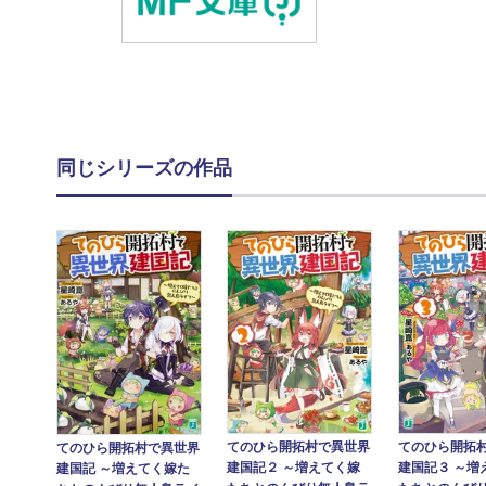
同じシリーズの作品
てのひら開拓村で異世界
てのひら開拓
てのひら開拓村で異世界
建国記２ ～増えてく嫁
建国記３ ～増
建国記 ～増えてく嫁た