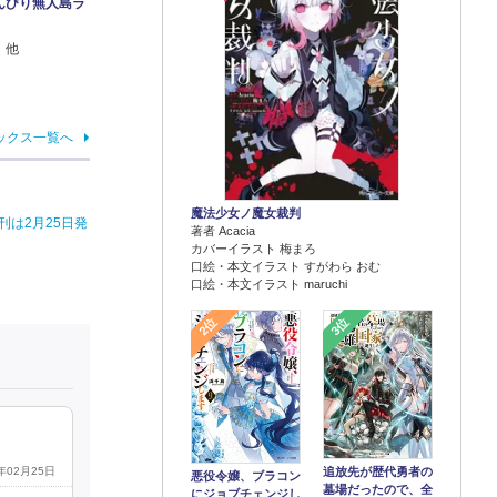
んびり無人島ラ
 他
ックス一覧へ
魔法少女ノ魔女裁判
は2月25日発
著者 Acacia
カバーイラスト 梅まろ
口絵・本文イラスト すがわら おむ
口絵・本文イラスト maruchi
2位
3位
0年02月25日
追放先が歴代勇者の
悪役令嬢、ブラコン
墓場だったので、全
にジョブチェンジし