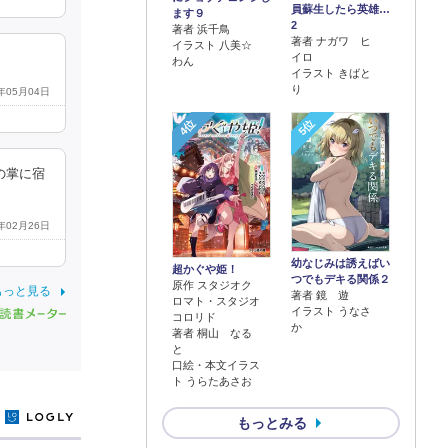
員蘇生したら英雄…
ます９
2
著者 浜千鳥
著者 ナガワ ヒ
イラスト 八美☆
イロ
わん
イラスト きばと
り
0年05月04日
4位
5位
の掌に宿
0年02月26日
幼なじみは誘えばい
超かぐや姫！
つでもデキる関係２
原作 スタジオク
もっと見る
著者 鏡 遊
ロマト・スタジオ
イラスト うなさ
コロリド
か
著者 桐山 なる
と
口絵・本文イラス
ト うらたあさお
y
もっとみる