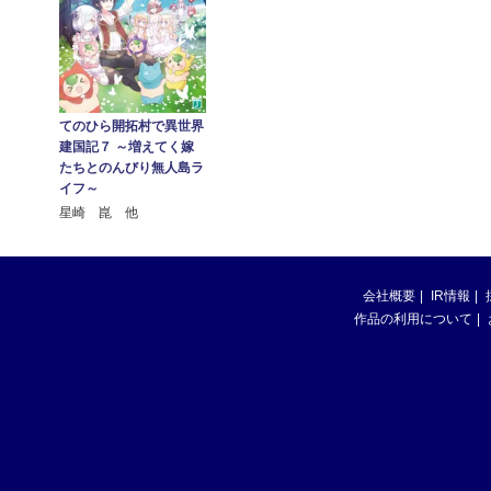
てのひら開拓村で異世界
建国記７ ～増えてく嫁
たちとのんびり無人島ラ
イフ～
星崎 崑 他
会社概要
IR情報
作品の利用について