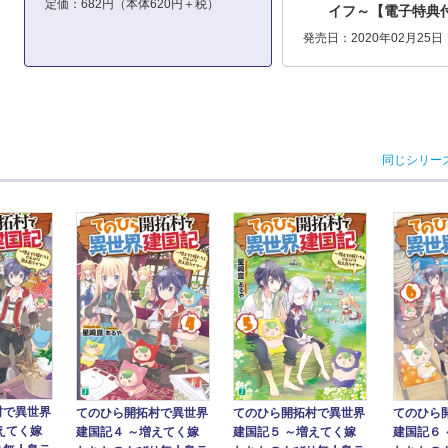
定価：682円（本体620円＋税）
イフ～【電子特典
発売日：2020年02月25日
同じシリー
村で異世界
てのひら開拓村で異世界
てのひら
てのひら開拓村で異世界
えてく嫁
建国記４ ～増えてく嫁
建国記６
建国記５ ～増えてく嫁