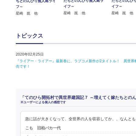
たちとのんびり無人島ラ
たちとのんび
ちとのんびり無人島ライ
イフ～
イフ～
フ～
星崎 崑 他
星崎 崑 他
星崎 崑 他
トピックス
2020年02月25日
『ライアー・ライアー』最新巻に、ラブコメ新作が2タイトル！ 異世界
売です！
「てのひら開拓村で異世界建国記７ ～増えてく嫁たちとの
※ユーザーによる個人の感想です
急に話が大きくなって、全世界の人を収容してか、、なんとも
こも 旧柏バカ一代