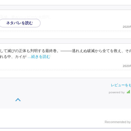
高値。皆がハッピーな大団円。
202
して滅びの正体も判明する最終巻。―――逃れえぬ破滅から全てを救え、そ
れる中、カイが
…続きを読む
202
レビューを
powered by
Recommended b