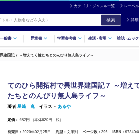
カテゴリ・ジャンル一覧
レーベル
検索
詳細
一般書
児童書
学習参考書
生活
実用
雑誌
ムック
・
・
界建国記７ ～増えてく嫁たちとのんびり無人島ライフ～
てのひら開拓村で異世界建国記７ ～増え
たちとのんびり無人島ライフ～
著者
星崎 崑
イラスト
あるや
定価：
682
円 （本体
620
円＋税）
発売日：
2020年02月25日
判型：
文庫判
ページ数：
296
ISBN：
978404