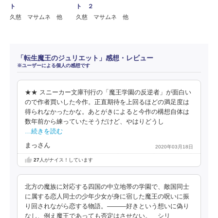
ト
ト ２
久慈 マサムネ 他
久慈 マサムネ 他
「転生魔王のジュリエット」感想・レビュー
※ユーザーによる個人の感想です
★★ スニーカー文庫刊行の「魔王学園の反逆者」が面白い
ので作者買いした今作。正直期待を上回るほどの満足度は
得られなかったかな。あとがきによると今作の構想自体は
数年前から練っていたそうだけど、やはりどうし
…続きを読む
まっさん
2020年03月18日
27
人がナイス！しています
北方の魔族に対応する四国の中立地帯の学園で、敵国同士
に属する恋人同士の少年少女が身に宿した魔王の呪いに振
り回されながら恋する物語。―――好きという想いに偽り
なし、例え魔王であっても否定はさせない。 シリ