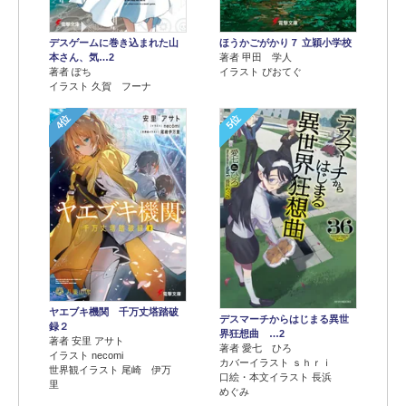
デスゲームに巻き込まれた山
ほうかごがかり７ 立穎小学校
本さん、気…2
著者 甲田 学人
著者 ぽち
イラスト ぴおてぐ
イラスト 久賀 フーナ
4位
5位
ヤエブキ機関 千万丈塔踏破
デスマーチからはじまる異世
録２
界狂想曲 …2
著者 安里 アサト
著者 愛七 ひろ
イラスト necomi
カバーイラスト ｓｈｒｉ
世界観イラスト 尾崎 伊万
口絵・本文イラスト 長浜
里
めぐみ