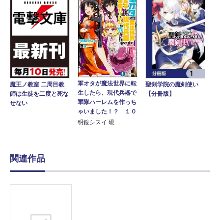
軍オタが魔法世界に転
魔王ノ教室 二周目教
聖剣学院の魔剣使い
生したら、現代兵器で
師は生徒を二度と死な
【分冊版】
軍隊ハーレムを作っち
せない
ゃいました！？ １０
明鏡シスイ 硯
関連作品