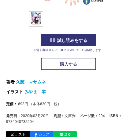
試し読みをする
※電子書籍ストアBOOK☆WALKERへ移動します。
購入する
著者
久慈 マサムネ
イラスト
みやま 零
定価：
693
円
（本体
630
円＋税）
発売日：
2020年02月20日
判型：
文庫判
ページ数：
294
ISBN：
9784040735504
ポスト
シェア
送る