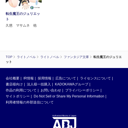
転生魔王のジュリエッ
ト
久慈 マサムネ 他
TOP
ライトノベル
ライトノベル
ファンタジア文庫
転生魔王のジュリエ
ット
会社概要
IR情報
採用情報
広告について
ライセンスについて
書店様向け
法人様一括購入
KADOKAWAグループ
作品の利用について
お問い合わせ
プライバシーポリシー
サイトポリシー
Do Not Sell or Share My Personal Information
利用者情報の外部送信について