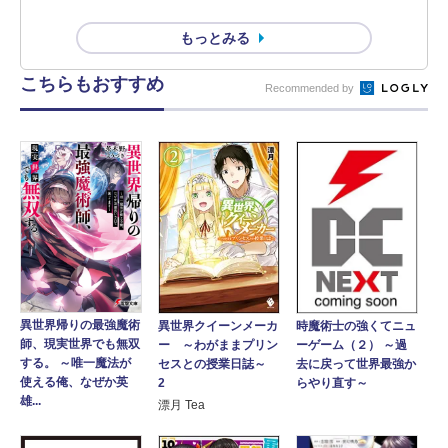
もっとみる
こちらもおすすめ
Recommended by
異世界帰りの最強魔術
異世界クイーンメーカ
時魔術士の強くてニュ
師、現実世界でも無双
ー ～わがままプリン
ーゲーム（２） ～過
する。 ～唯一魔法が
セスとの授業日誌～
去に戻って世界最強か
使える俺、なぜか英
2
らやり直す～
雄...
漂月 Tea