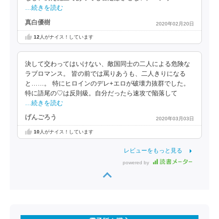
…続きを読む
真白優樹
2020年02月20日
12
人がナイス！しています
決して交わってはいけない、敵国同士の二人による危険な
ラブロマンス。 皆の前では罵りあうも、二人きりになる
と……。 特にヒロインのデレ+エロが破壊力抜群でした。
特に語尾の♡は反則級。自分だったら速攻で陥落して
…続きを読む
げんごろう
2020年03月03日
10
人がナイス！しています
レビューをもっと見る
powered by