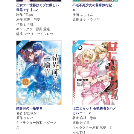
乙女ゲー世界はモブに厳しい
不老不死少女の苗床旅行記
世界です【…2
５
制作 FTops
漫画 ふじはん
原作 三嶋 与夢
原作 ルナ・ウサギ
作画 行々狸
キャラクター原案 孟達
構成 マツリ セイシロウ
4位
5位
結界師の一輪華 8
はにとらっ！ 召喚勇者をハメ
著者 おだやか
るハニー…2
原作 クレハ
著者 宮社 惣恭
キャラクター原案 ボダック
原作 けてる
ス
キャラクター原案 氷室 し
ゅんすけ