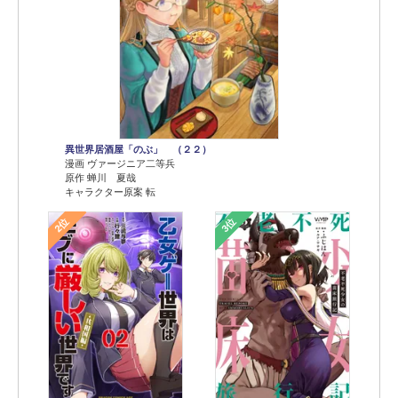
異世界居酒屋「のぶ」 （２２）
漫画 ヴァージニア二等兵
原作 蝉川 夏哉
キャラクター原案 転
2位
3位