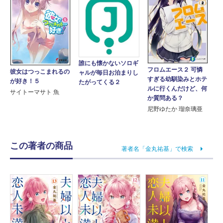
誰にも懐かないソロギ
フロムエース２ 可憐
彼女はつっこまれるの
ャルが毎日お泊まりし
すぎる幼馴染みとホテ
が好き！５
たがってくる２
ルに行くんだけど、何
サイトーマサト 魚
か質問ある？
尼野ゆたか 瑠奈璃亜
この著者の商品
著者名「金丸祐基」で検索