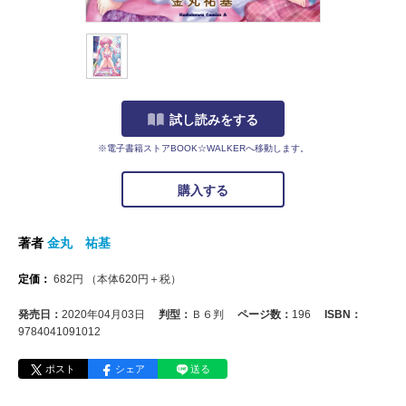
試し読みをする
※電子書籍ストアBOOK☆WALKERへ移動します。
購入する
著者
金丸 祐基
定価：
682
円
（本体
620
円＋税）
発売日：
2020年04月03日
判型：
Ｂ６判
ページ数：
196
ISBN：
9784041091012
ポスト
シェア
送る