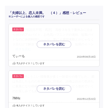
「夫婦以上、恋人未満。 （４）」感想・レビュー
※ユーザーによる個人の感想です
[初読日不明・再読] 高校３年生で夏休みに泊ま
りがけのアルバイト、お色気ハプニングの連続、短期バイ
トなのに休憩時間たっぷり、更に４週間連勤とかじゃなく
３日だけで解放で、オマケに余興の肝試し、短期のイベン
…続きを読む
てぃーも
2024年08月19日
7
人がナイス！しています
#ふうこい 情報量が多く一区切りの巻でした。 星
は失恋したものの本当の恋に目覚め、詩織は自分の気持ち
に素直になり積極的になっていく。お互いどう攻めていく
のか楽しみでもあります。
7MHz
2022年12月22日
6
人がナイス！しています