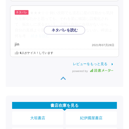
★★★☆☆ 鈍い次郎でも流石に星の言動から気持
ちを察したかと思っても、それを星に確認し誤魔化され
て、振出しに戻るという。次郎は自分に自信がないから、
自分の直感より星の言葉を信じるのは仕方ないか。岬波は
何を考
…続きを読む
jin
2021年07月28日
6
人がナイス！しています
レビューをもっと見る
powered by
書店在庫を見る
大垣書店
紀伊國屋書店