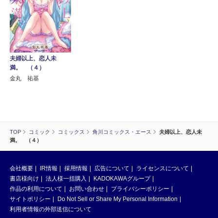
夫婦以上、恋人未
満。 （４）
金丸 祐基
TOP
コミック
コミックス
角川コミックス・エース
夫婦以上、恋人未
満。 （４）
会社概要
IR情報
採用情報
広告について
ライセンスについて
書店様向け
法人様一括購入
KADOKAWAグループ
作品の利用について
お問い合わせ
プライバシーポリシー
サイトポリシー
Do Not Sell or Share My Personal Information
利用者情報の外部送信について