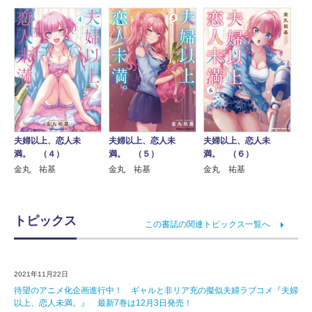
夫婦以上、恋人未
夫婦以上、恋人未
夫婦以上、恋人未
満。 （４）
満。 （５）
満。 （６）
金丸 祐基
金丸 祐基
金丸 祐基
トピックス
この書誌の関連トピックス一覧へ
2021年11月22日
待望のアニメ化企画進行中！ ギャルと非リア充の擬似夫婦ラブコメ『夫婦
以上、恋人未満。』 最新7巻は12月3日発売！