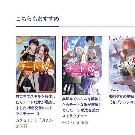
こちらもおすすめ
異世界でスキルを解体し
魔剣少女の星探
異世界でスキルを解体し
たらチートな嫁が増殖し
【セプテンデキ
たらチートな嫁が増殖し
ました 概念交差のスト
ました ５ 概念交差の
ラクチャー 3
ストラクチャー
カタセミナミ 千月さか
千月さかき 東西
き 東西