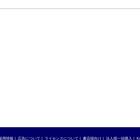
採用情報
広告について
ライセンスについて
書店様向け
法人様一括購入
K