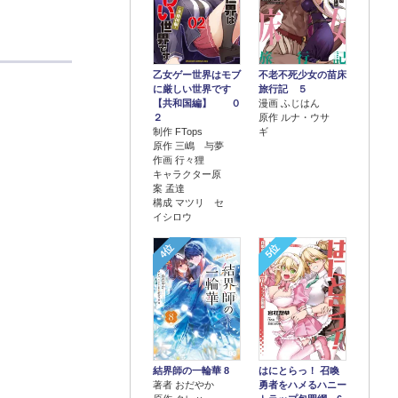
乙女ゲー世界はモブ
不老不死少女の苗床
に厳しい世界です
旅行記 ５
【共和国編】 ０
漫画 ふじはん
２
原作 ルナ・ウサ
制作 FTops
ギ
原作 三嶋 与夢
作画 行々狸
キャラクター原
案 孟達
構成 マツリ セ
イシロウ
4位
5位
結界師の一輪華 8
はにとらっ！ 召喚
著者 おだやか
勇者をハメるハニー