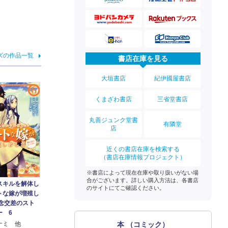
ズの作品一覧
書店在庫を見る
大垣書店
紀伊國屋書店
くまざわ書店
三省堂書店
丸善ジュンク堂書
有隣堂
店
近くの書店在庫を検索する
（書店在庫情報プロジェクト）
※書店によって現在在庫や取り扱いがない場
合がございます。詳しい購入方法は、各書店
スキルを解体し
のサイトにてご確認ください。
トな嫁が増殖し
概念交差のスト
ー 6
本 （コミック）
ナミ 他