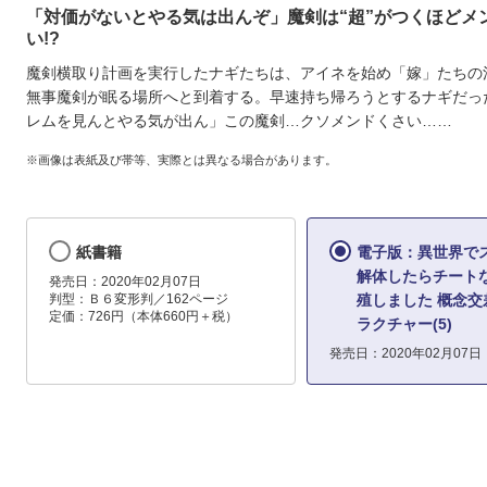
「対価がないとやる気は出んぞ」魔剣は“超”がつくほどメ
い!?
魔剣横取り計画を実行したナギたちは、アイネを始め「嫁」たちの
無事魔剣が眠る場所へと到着する。早速持ち帰ろうとするナギだっ
レムを見んとやる気が出ん」この魔剣…クソメンドくさい……
※画像は表紙及び帯等、実際とは異なる場合があります。
紙書籍
電子版：異世界で
解体したらチート
発売日：2020年02月07日
判型：Ｂ６変形判／162ページ
殖しました 概念交
定価：726円（本体660円＋税）
ラクチャー(5)
発売日：2020年02月07日