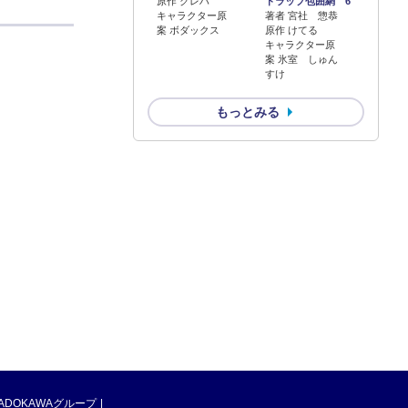
原作 クレハ
トラップ包囲網 6
キャラクター原
著者 宮社 惣恭
案 ボダックス
原作 けてる
キャラクター原
案 氷室 しゅん
すけ
もっとみる
ADOKAWAグループ