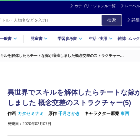
カテゴリ・ジャンル一覧
レーベル
検索
詳細
一般書
児童書
学習参考書
生活
実用
雑誌
ムック
・
・
キルを解体したらチートな嫁が増殖しました概念交差のストラクチャー…
異世界でスキルを解体したらチートな嫁
しました 概念交差のストラクチャー(5)
作画
カタセミナミ
原作
千月さかき
キャラクター原案
東西
発売日：
2020年02月07日