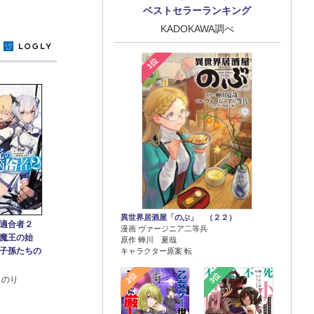
ベストセラーランキング
KADOKAWA調べ
y
1位
異世界居酒屋「のぶ」 （２２）
適合者２
漫画 ヴァージニア二等兵
魔王の始
原作 蝉川 夏哉
子孫たちの
キャラクター原案 転
2位
3位
しのり