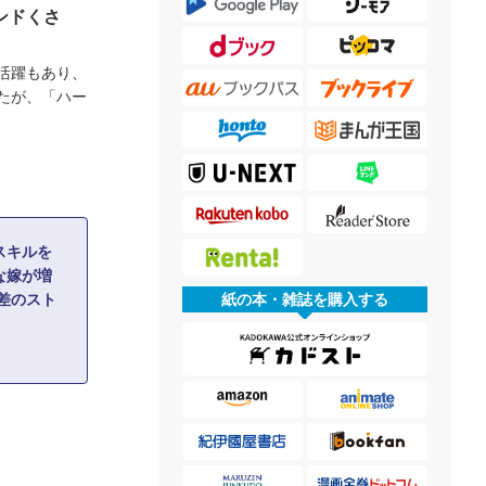
ンドくさ
活躍もあり、
たが、「ハー
スキルを
な嫁が増
差のスト
紙の本・雑誌を購入する