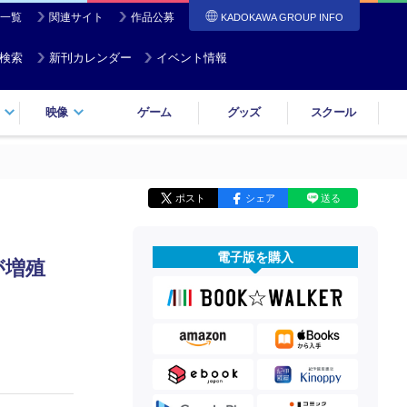
一覧
関連サイト
作品公募
KADOKAWA GROUP INFO
検索
新刊カレンダー
イベント情報
映像
ゲーム
グッズ
スクール
ポスト
シェア
送る
電子版を購入
が増殖