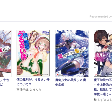
Recommended b
僕の魔剣が、うるさい件
魔王学院の不
し 十七
魔剣少女の星探し２ 魔
について２
～史上最強の
ム】
剣名鑑
祖、転生して
宮澤伊織 ＣＨＡＲ
学校へ通う～
秋 しずまよ