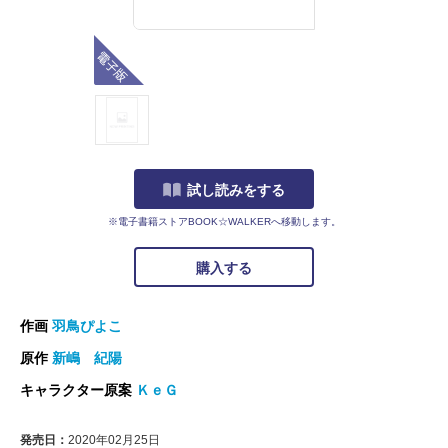
電子版
試し読みをする
※電子書籍ストアBOOK☆WALKERへ移動します。
購入する
作画
羽鳥ぴよこ
原作
新嶋 紀陽
キャラクター原案
ＫｅＧ
発売日：
2020年02月25日