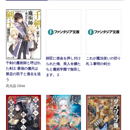
師匠に借金を押し付け
これが魔法使いの切り
千剣の魔術師と呼ばれ
られた俺、美人令嬢た
札 1.黎明の剣士
た剣士 最強の傭兵は
ちと魔術学園で無双し
禁忌の双子と過去を追
ます。２
う
高光晶 Gilse