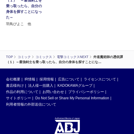
（１） ～最強剣士を
乗っ取ったら、自分の
身体を探すことになっ
た～
羽鳥ぴよこ 他
TOP
コミック
コミックス
電撃コミックスNEXT
外道魔術師の憑依譚
（１）～最強剣士を乗っ取ったら、自分の身体を探すことにな…
会社概要
IR情報
採用情報
広告について
ライセンスについて
書店様向け
法人様一括購入
KADOKAWAグループ
作品の利用について
お問い合わせ
プライバシーポリシー
サイトポリシー
Do Not Sell or Share My Personal Information
利用者情報の外部送信について