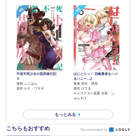
4位
5位
不老不死少女の苗床旅行記
はにとらっ！ 召喚勇者をハメ
５
るハニー…2
漫画 ふじはん
著者 宮社 惣恭
原作 ルナ・ウサギ
原作 けてる
キャラクター原案 氷室 し
ゅんすけ
もっとみる
こちらもおすすめ
Recommended by