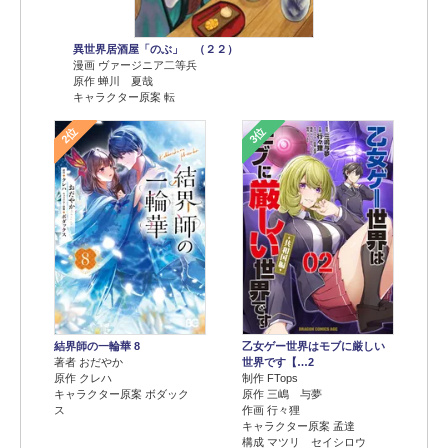
異世界居酒屋「のぶ」 （２２）
漫画 ヴァージニア二等兵
原作 蝉川 夏哉
キャラクター原案 転
2位
3位
結界師の一輪華 8
乙女ゲー世界はモブに厳しい
著者 おだやか
世界です【…2
原作 クレハ
制作 FTops
キャラクター原案 ボダック
原作 三嶋 与夢
ス
作画 行々狸
キャラクター原案 孟達
構成 マツリ セイシロウ