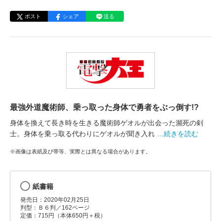
ポスト
シェア
送る
最強外道魔術師、乗っ取った身体で勇者をぶっ倒す!?
身体を換えて長き時を生きる魔術師ゲオルが出会った瀕死の剣
士。身体を乗っ取る代わりにゲオルが聞き入れ
…続きを読む
※画像は表紙及び帯等、実際とは異なる場合があります。
紙書籍
発売日：2020年02月25日
判型：Ｂ６判／162ページ
定価：715円（本体650円＋税）