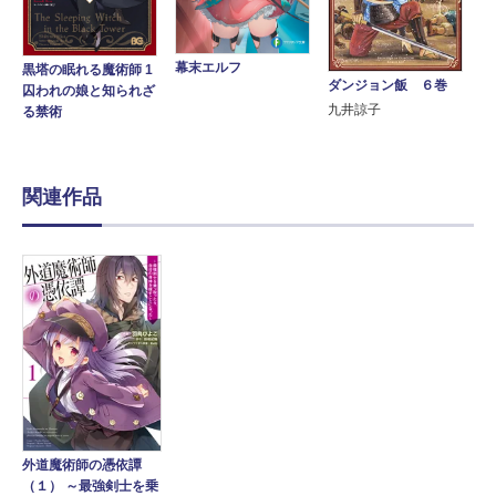
幕末エルフ
黒塔の眠れる魔術師 1
ダンジョン飯 ６巻
囚われの娘と知られざ
九井諒子
る禁術
関連作品
外道魔術師の憑依譚
（１） ～最強剣士を乗