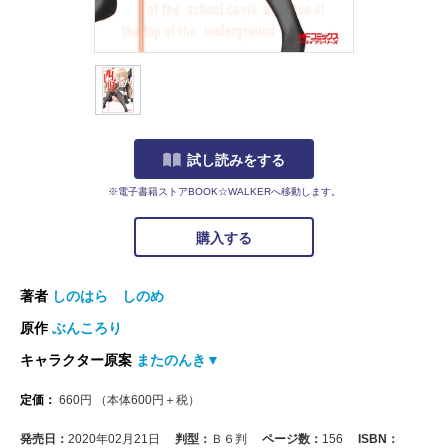
試し読みをする
※電子書籍ストアBOOK☆WALKERへ移動します。
購入する
著者
しのはら しのめ
原作
ぶんころり
キャラクター原案
またのんき▼
定価：
660
円
（本体
600
円＋税）
発売日：
2020年02月21日
判型：
Ｂ６判
ページ数：
156
ISBN：