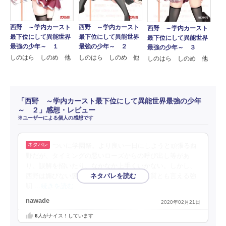
西野 ～学内カースト
西野 ～学内カースト
西野 ～学内カースト
最下位にして異能世界
最下位にして異能世界
最下位にして異能世界
最強の少年～ １
最強の少年～ ２
最強の少年～ ３
しのはら しのめ 他
しのはら しのめ 他
しのはら しのめ 他
「西野 ～学内カースト最下位にして異能世界最強の少年
～ ２」感想・レビュー
※ユーザーによる個人の感想です
ついに学園祭。より良い一日にしようと頑張る西
野だが、タイミングの悪いローズからの呼び出し等があ
り、誤解を招いたり、なかなか上手くいかない。しかし、
西野は媚びない懲りない屈しない。この異質とも言える強
靭
…続きを読む
nawade
2020年02月21日
6
人がナイス！しています