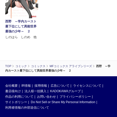
西野 ～学内カースト
最下位にして異能世界
最強の少年～ ２
しのはら しのめ 他
TOP
コミック
コミックス
MFコミックス アライブシリーズ
西野 ～学
内カースト最下位にして異能世界最強の少年～ ２
会社概要
IR情報
採用情報
広告について
ライセンスについて
書店様向け
法人様一括購入
KADOKAWAグループ
作品の利用について
お問い合わせ
プライバシーポリシー
サイトポリシー
Do Not Sell or Share My Personal Information
利用者情報の外部送信について