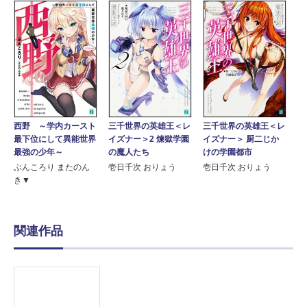
三千世界の英雄王＜レ
三千世界の英雄王＜レ
西野 ～学内カースト
イズナー＞2 煉獄学園
イズナー＞ 厨二じか
最下位にして異能世界
の魔人たち
けの学園都市
最強の少年～
壱日千次 おりょう
壱日千次 おりょう
ぶんころり またのん
き▼
関連作品