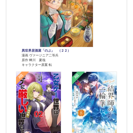
異世界居酒屋「のぶ」 （２２）
漫画 ヴァージニア二等兵
原作 蝉川 夏哉
キャラクター原案 転
2位
3位