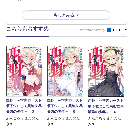
もっとみる
こちらもおすすめ
Recommended by
西野 ～学内カースト
西野 ～学内カースト
西野 ～学内カースト
最下位にして異能世界
最下位にして異能世界
最下位にして異能世界
最強の少年～ ２
最強の少年～ ３
最強の少年～ ４
ぶんころり またのん
ぶんころり またのん
ぶんころり またのん
き▼
き▼
き▼