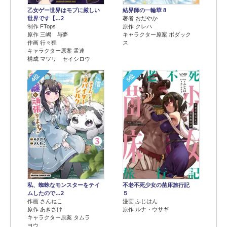
乙女ゲー世界はモブに厳しい
結界師の一輪華 8
世界です【…2
著者 おだやか
制作 FTops
原作 クレハ
原作 三嶋 与夢
キャラクター原案 ボダック
作画 行々狸
ス
キャラクター原案 孟達
構成 マツリ セイシロウ
4位
5位
不老不死少女の苗床旅行記
私、蜘蛛なモンスターをテイ
５
ムしたので…2
漫画 ふじはん
作画 さんねこ
原作 ルナ・ウサギ
原作 あきさけ
キャラクター原案 タムラ
ヨウ