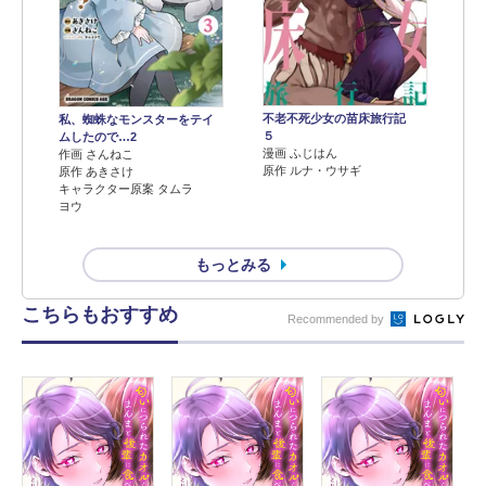
不老不死少女の苗床旅行記
私、蜘蛛なモンスターをテイ
５
ムしたので…2
漫画 ふじはん
作画 さんねこ
原作 ルナ・ウサギ
原作 あきさけ
キャラクター原案 タムラ
ヨウ
もっとみる
こちらもおすすめ
Recommended by