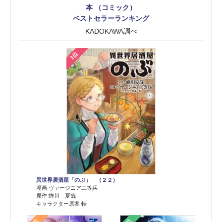
本 （コミック）
ベストセラーランキング
KADOKAWA調べ
1位
異世界居酒屋「のぶ」 （２２）
漫画 ヴァージニア二等兵
原作 蝉川 夏哉
キャラクター原案 転