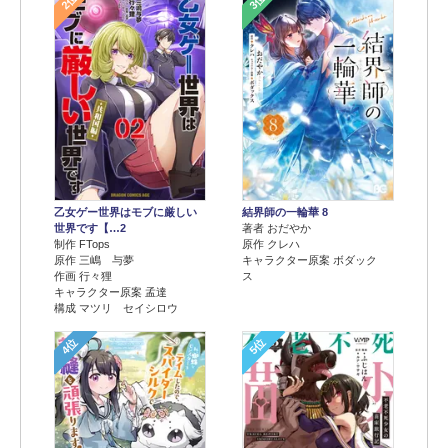
2位
3位
乙女ゲー世界はモブに厳しい
結界師の一輪華 8
世界です【…2
著者 おだやか
制作 FTops
原作 クレハ
原作 三嶋 与夢
キャラクター原案 ボダック
作画 行々狸
ス
キャラクター原案 孟達
構成 マツリ セイシロウ
4位
5位