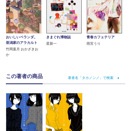
おいしいベランダ。
青春カフェテリア
きまぐれ博物誌
亜潟家のアラカルト
雨宮うり
星新一
竹岡葉月 おかざきお
か
この著者の商品
著者名「タカノンノ」で検索