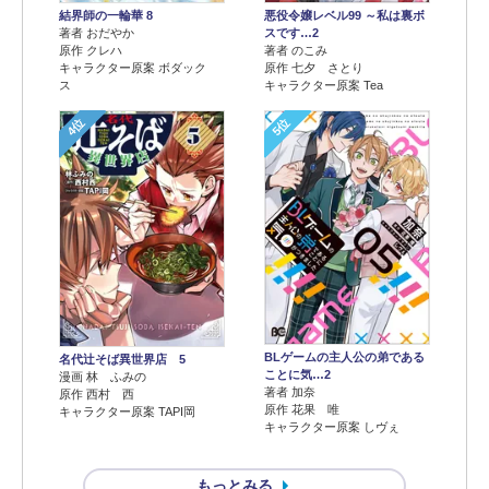
結界師の一輪華 8
悪役令嬢レベル99 ～私は裏ボ
著者 おだやか
スです…2
原作 クレハ
著者 のこみ
キャラクター原案 ボダック
原作 七夕 さとり
ス
キャラクター原案 Tea
4位
5位
BLゲームの主人公の弟である
名代辻そば異世界店 5
ことに気…2
漫画 林 ふみの
著者 加奈
原作 西村 西
原作 花果 唯
キャラクター原案 TAPI岡
キャラクター原案 しヴぇ
もっとみる