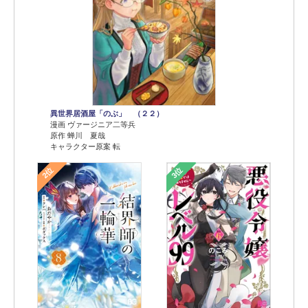
異世界居酒屋「のぶ」 （２２）
漫画 ヴァージニア二等兵
原作 蝉川 夏哉
キャラクター原案 転
2位
3位