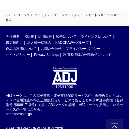
TOP
コミック
コミックス
ビームコミックス
ショートショートショート
さん
会社概要
IR情報
採用情報
広告について
ライセンスについて
書店様向け
法人様一括購入
KADOKAWAグループ
作品の利用について
お問い合わせ
プライバシーポリシー
サイトポリシー
Privacy Settings
利用者情報の外部送信について
ABJマークは、この電子書店・電子書籍配信サービスが、著作権者からコン
テンツ使用許諾を得た正規版配信サービスであることを示す登録商標（登録
番号 第6091713号）です。ABJマークの詳細、ABJマークを掲示しているサ
ービスの一覧はこちら。
https://aebs.or.jp/
©KADOKAWA CORPORATION 2026