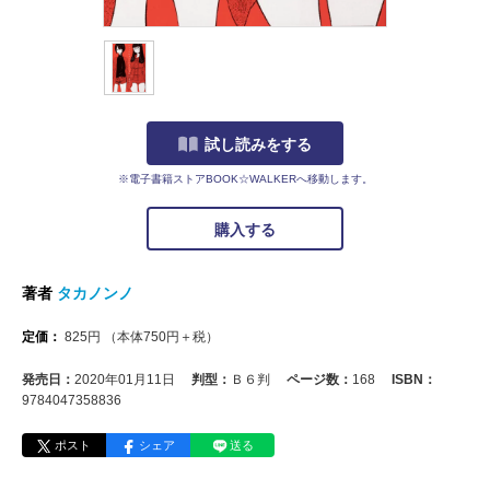
試し読みをする
※電子書籍ストアBOOK☆WALKERへ移動します。
購入する
著者
タカノンノ
定価：
825
円
（本体
750
円＋税）
発売日：
2020年01月11日
判型：
Ｂ６判
ページ数：
168
ISBN：
9784047358836
ポスト
シェア
送る