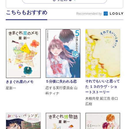
こちらもおすすめ
Recommended by
それでもいいと思って
５分後に失われる恋
きまぐれ星のメモ
た １３のラヴ・ショ
恋する実行委員会 山
星新一
ートストーリー
科ティナ
木根尚登 延江浩 谷口
広樹