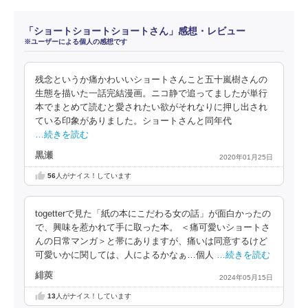
「ショートショートショートさん」感想・レビュー
※ユーザーによる個人の感想です
残念というか痛かわいいショートさんこと五十嵐樹さんの
生態を描いた一話完結漫画。ニコ静で追ってましたが単行
本でまとめて読むと愛されたい欲がそれなりに押し出され
ている印象がありました。ショートさんと同年代
…続きを読む
黒瀬
2020年01月25日
56
人がナイス！しています
togetterで見た「紙の本にこだわる女の話」が面白かったの
で、興味を惹かれて手に取った本。 ＜痛可愛いショートさ
んの日常マンガ＞と帯にありますが、痛いは同意するけど
可愛いかに関しては、人によるかなぁ…個人
…続きを読む
緋莢
2024年05月15日
13
人がナイス！しています