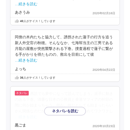
…続きを読む
あさうみ
2020年02月16日
40
人がナイス！しています
同僚の木内たちと協力して、誘拐された蓮子の行方を追う
新人外交官の秋穂。そんななか、七海幇当主の三男である
月龍の屋敷が突然襲撃される下巻。捜査過程で蓮子に繋が
る手がかりを得たものの、救出を目前にして彼
…続きを読む
よっち
2020年04月22日
36
人がナイス！しています
再読でも夢中になって読んでしまう。派手に動き
のある下巻。清廉な日本の公務員と香港マフィアの幹部の
間に何か始まっちゃう。何か。何だとしても始まったらい
かん関係なのだが。男の方が先にそれを始めてワクワクし
…続きを読む
黒ごま
2020年10月23日