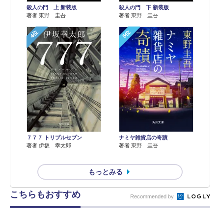
殺人の門 上 新装版
殺人の門 下 新装版
著者 東野 圭吾
著者 東野 圭吾
4位
5位
７７７ トリプルセブン
ナミヤ雑貨店の奇蹟
著者 伊坂 幸太郎
著者 東野 圭吾
もっとみる
こちらもおすすめ
Recommended by