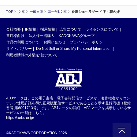
TOP
文庫
一般文庫
富士見L文庫
香港シェヘラザード 下・花の奸
会社概要
IR情報
採用情報
広告について
ライセンスについて
書店様向け
法人様一括購入
KADOKAWAグループ
作品の利用について
お問い合わせ
プライバシーポリシー
サイトポリシー
Do Not Sell or Share My Personal Information
利用者情報の外部送信について
ABJマークは、この電子書店・電子書籍配信サービスが、著作権者からコン
テンツ使用許諾を得た正規版配信サービスであることを示す登録商標（登録
番号 第6091713号）です。ABJマークの詳細、ABJマークを掲示しているサ
ービスの一覧はこちら。
https://aebs.or.jp/
©KADOKAWA CORPORATION 2026