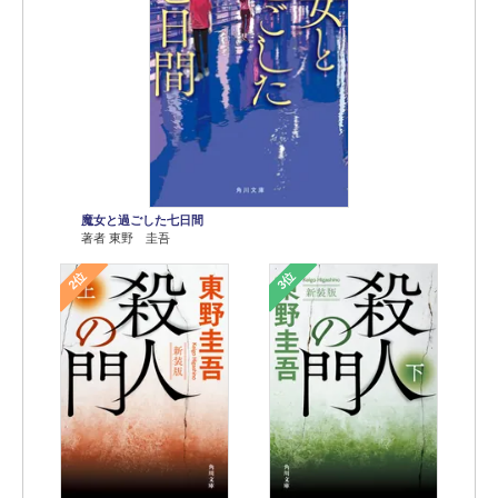
魔女と過ごした七日間
著者 東野 圭吾
2位
3位