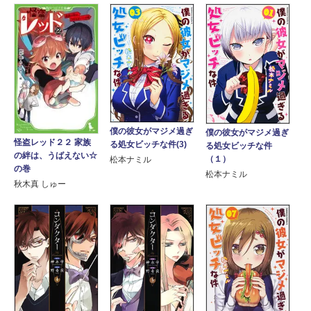
僕の彼女がマジメ過ぎ
僕の彼女がマジメ過ぎ
怪盗レッド２２ 家族
る処女ビッチな件(3)
る処女ビッチな件
の絆は、うばえない☆
（１）
松本ナミル
の巻
松本ナミル
秋木真 しゅー