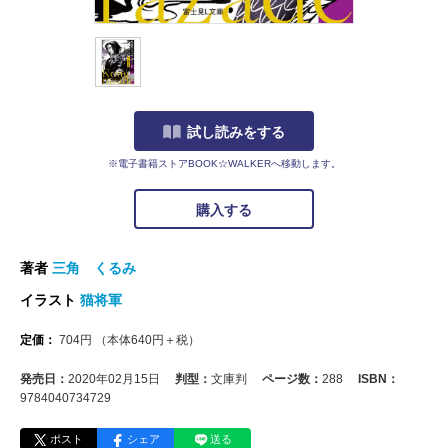
試し読みをする
※電子書籍ストアBOOK☆WALKERへ移動します。
購入する
著者
三角 くるみ
イラスト
猫将軍
定価：
704
円
（本体
640
円＋税）
発売日：
2020年02月15日
判型：
文庫判
ページ数：
288
ISBN：
9784040734729
ポスト
シェア
送る