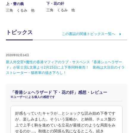
下・花の奸
上・蕾の義
三角 くるみ 他
三角 くるみ 他
トピックス
この書誌の関連トピックス一覧へ
2020年02月14日
新人外交官×魔性の香港マフィアのラブ・サスペンス『香港シェヘラザー
ド』が富士見L文庫より2月15日に上下巻同時発売！ 装画は大注目のイラ
ストレーター・猫将軍の描き下ろし！
「香港シェヘラザード 下・花の奸」感想・レビュー
※ユーザーによる個人の感想です
好感もっていたキャラが…とショックな読み始め下巻です
が、楽しみました。そういう策略か、と納得。チェス盤の
上で上手く駒を進めている立花が最後どのような局面をみ
せるのか…。秋穂との関係も気になるところ。続き