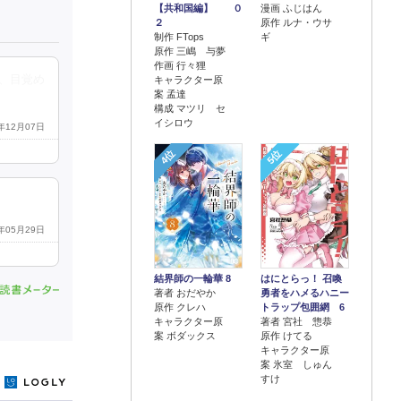
【共和国編】 ０
漫画 ふじはん
２
原作 ルナ・ウサ
制作 FTops
ギ
原作 三嶋 与夢
作画 行々狸
、目覚め
キャラクター原
案 孟達
構成 マツリ セ
イシロウ
0年12月07日
4位
5位
0年05月29日
結界師の一輪華 8
はにとらっ！ 召喚
著者 おだやか
勇者をハメるハニー
原作 クレハ
トラップ包囲網 6
キャラクター原
著者 宮社 惣恭
案 ボダックス
原作 けてる
キャラクター原
案 氷室 しゅん
すけ
y