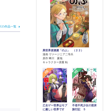
ズの作品一覧
異世界居酒屋「のぶ」 （２２）
漫画 ヴァージニア二等兵
原作 蝉川 夏哉
キャラクター原案 転
2位
3位
乙女ゲー世界はモブ
不老不死少女の苗床
に厳しい世界です
旅行記 ５