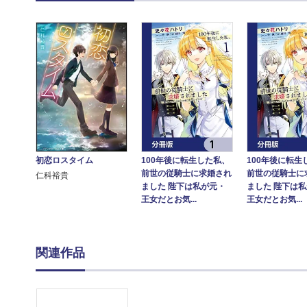
100年後に転生した私、
100年後に転生
初恋ロスタイム
前世の従騎士に求婚され
前世の従騎士に
仁科裕貴
ました 陛下は私が元・
ました 陛下は
王女だとお気...
王女だとお気...
関連作品