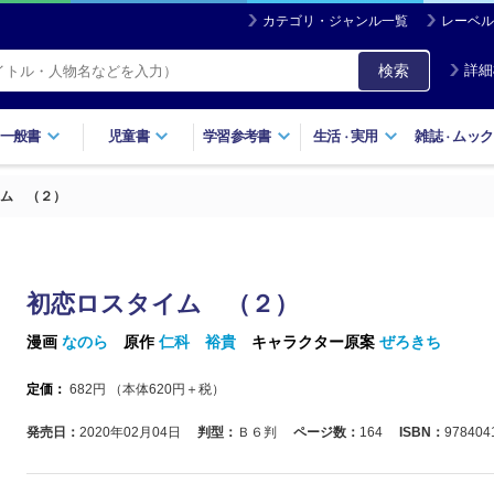
カテゴリ・ジャンル一覧
レーベル
検索
詳細
一般書
児童書
学習参考書
生活
実用
雑誌
ムック
・
・
ム （２）
初恋ロスタイム （２）
漫画
なのら
原作
仁科 裕貴
キャラクター原案
ぜろきち
定価：
682
円 （本体
620
円＋税）
発売日：
2020年02月04日
判型：
Ｂ６判
ページ数：
164
ISBN：
978404