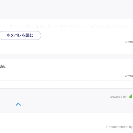
いう、甘くない現実。最後に見えた希望を信じたい。旅立って終わりではなく
202
感触。
202
powered by
Recommended b