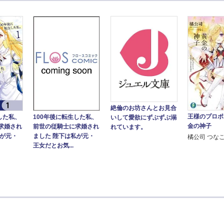
絶倫のお坊さんとお見合
王様のプロポ
した私、
100年後に転生した私、
いして愛欲にずぶずぶ溺
金の神子
求婚され
前世の従騎士に求婚され
れています。
私が元・
ました 陛下は私が元・
橘公司 つな
王女だとお気...