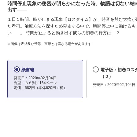
時間停止現象の秘密が明らかになった時、物語は切ない結
出す――
１日１時間、時が止まる現象【ロスタイム】が、時音を蝕む大病が
た孝司。治療方法を探すため奔走する中で、時間停止中に動けるも
い――。 時間が止まると動き出す彼らの初恋の行方は…？
※画像は表紙及び帯等、実際とは異なる場合があります。
紙書籍
電子版：初恋ロ
（２）
発売日：2020年02月04日
判型：Ｂ６判／164ページ
発売日：2020年02月04日
定価：682円（本体620円＋税）