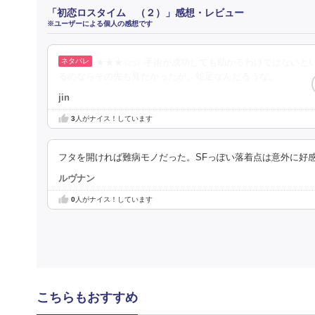
「初恋ロスタイム （２）」感想・レビュー
※ユーザーによる個人の感想です
★★★☆☆ 手術が成功しても助かるわけではないと
るのならその先も見たかったが、蛇足なんだろうな。
jin
3
人がナイス！しています
フタを開ければ難病モノだった。SFっぽい落着点は意外に好
ルヴナン
0
人がナイス！しています
こちらもおすすめ