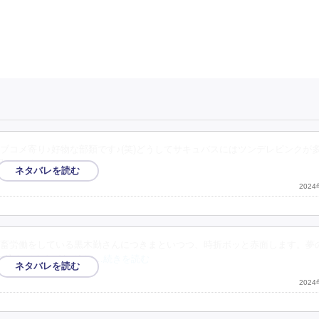
ブコメ寄り♪好物な部類です♪(笑)どうしてサキュバスにはツンデレピンクが
品あればいくかも♪
202
畜労働をしている黒木勤さんにつきまといつつ、時折ボッと赤面します。夢
に泣きぼくろがある)や
…続きを読む
202