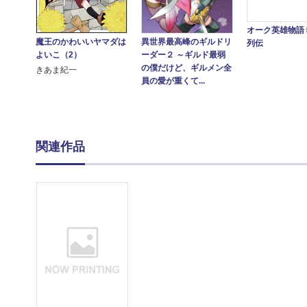
オーク英雄物語
魔王のかわいいヤマダは
異世界最高峰のギルドリ
列伝
よいこ（2）
ーダー２ ～ギルド最弱
の僕だけど、ギルメン全
きあま紀一
員の愛が重くて...
関連作品