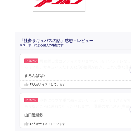
「社畜サキュバスの話」感想・レビュー
※ユーザーによる個人の感想です
異種間日常コメディとありますが、若干ツンデレなラ
ろう？あ、サキュバスだもんね(笑)絵柄が好き、これで別な作
まろんぱぱ♪
33
人がナイス！しています
意外にウブで重労働っぽいサキュバス・リリさんが社
色々なところに連れて行ったりします。 課長のマハさん(左目
山口透析鉄
17
人がナイス！しています