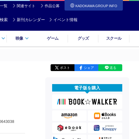
一覧
関連サイト
作品公募
KADOKAWA GROUP INFO
検索
新刊カレンダー
イベント情報
映像
ゲーム
グッズ
スクール
ポスト
シェア
送る
電子版を購入
0643038