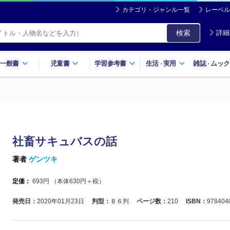
カテゴリ・ジャンル一覧
レーベル
検索
詳細
一般書
児童書
学習参考書
生活
実用
雑誌
ムック
・
・
社畜サキュバスの話
著者
ゲンツキ
定価：
693
円 （本体
630
円＋税）
発売日：
2020年01月23日
判型：
Ｂ６判
ページ数：
210
ISBN：
978404