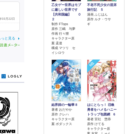
乙女ゲー世界はモブ
不老不死少女の苗床
に厳しい世界です
旅行記 ５
【共和国編】 ０
漫画 ふじはん
2年03月22日
２
原作 ルナ・ウサ
制作 FTops
ギ
原作 三嶋 与夢
作画 行々狸
もっと見る
キャラクター原
案 孟達
構成 マツリ セ
イシロウ
4位
5位
y
結界師の一輪華 8
はにとらっ！ 召喚
著者 おだやか
勇者をハメるハニー
原作 クレハ
トラップ包囲網 6
キャラクター原
著者 宮社 惣恭
案 ボダックス
原作 けてる
キャラクター原
案 氷室 しゅん