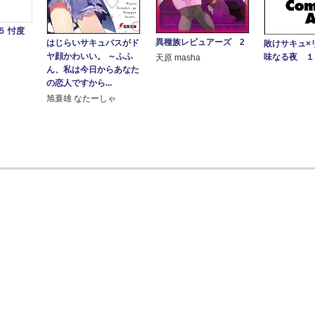
５ 忖度
異種族レビュアーズ 2
はじらいサキュバスがド
敗けサキュ×
ヤ顔かわいい。 ～ふふ
味なる夜 １
天原 masha
ん、私は今日からあなた
の恋人ですから...
旭蓑雄 なたーしゃ