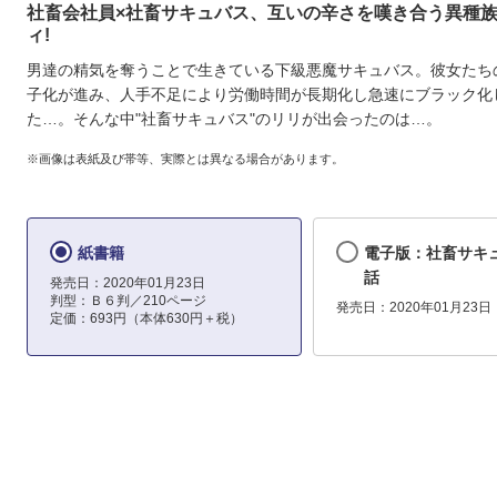
社畜会社員×社畜サキュバス、互いの辛さを嘆き合う異種
ィ!
男達の精気を奪うことで生きている下級悪魔サキュバス。彼女たち
子化が進み、人手不足により労働時間が長期化し急速にブラック化
た…。そんな中"社畜サキュバス"のリリが出会ったのは…。
※画像は表紙及び帯等、実際とは異なる場合があります。
紙書籍
電子版：社畜サキ
話
発売日：2020年01月23日
判型：Ｂ６判／210ページ
発売日：2020年01月23日
定価：693円（本体630円＋税）