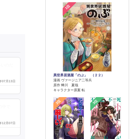
1位
多いのだ
異世界居酒屋「のぶ」 （２２）
漫画 ヴァージニア二等兵
4年07月13日
原作 蝉川 夏哉
キャラクター原案 転
2位
3位
の中で
4年12月07日