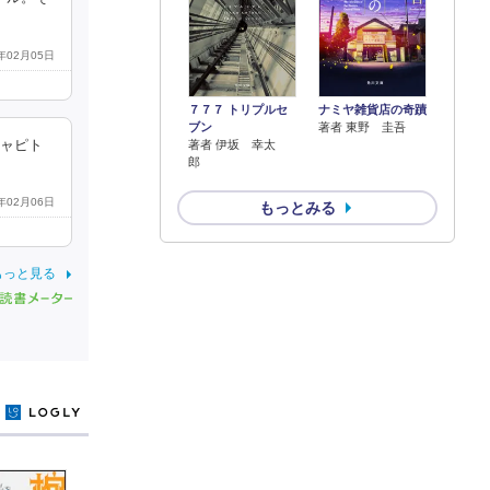
1年02月05日
７７７ トリプルセ
ナミヤ雑貨店の奇蹟
ブン
著者 東野 圭吾
著者 伊坂 幸太
キャピト
郎
1年02月06日
もっとみる
もっと見る
y