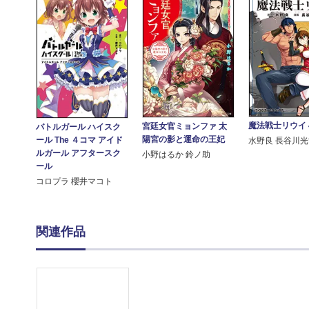
魔法戦士リウイ 
宮廷女官ミョンファ 太
バトルガール ハイスク
陽宮の影と運命の王妃
ール The ４コマ アイド
水野良 長谷川
ルガール アフタースク
小野はるか 鈴ノ助
ール
コロプラ 櫻井マコト
関連作品