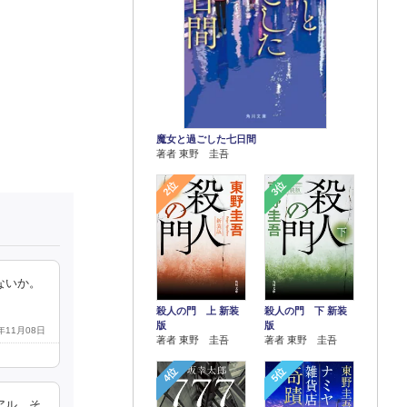
魔女と過ごした七日間
著者 東野 圭吾
2位
3位
ないか。
殺人の門 上 新装
殺人の門 下 新装
版
版
0年11月08日
著者 東野 圭吾
著者 東野 圭吾
4位
5位
アル。そ