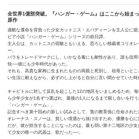
全世界1億部突破。『ハンガー・ゲーム』はここから始ま
原作
過酷な運命を背負った少女カットニス・エバディーンを主人公に据
ピア小説『ハンガー・ゲーム』シリーズの前日譚。
主人公は、カットニスの宿敵ともいえる、恐ろしい独裁者コリオレ
ー。
バラをトレードマークにし、いかなる毒にも耐性があり、誰も信用
領──彼にも少年時代があった。
それも、高貴な家柄に生まれたものの両親と死別し、祖母といとこ
い生活に耐えながら、必ずのし上がると自分に言い聞かせていた時
キャピトルに対して反乱を起こした12の地区をいましめるため、毎
ら少年少女が1名ずつ選ばれ、最後の1人になるまで殺し合いを行う
「ハンガー・ゲーム」。
記念すべき第十回めの新しい試みとして、贄の教育係に任命された1
オレーナス・スノーは、貧しい境遇から抜け出すため、優勝を心に
だが、彼が担当することになったのは、最も弱い第十二地区の少女
て少女の唯一の武器は、歌だった──。