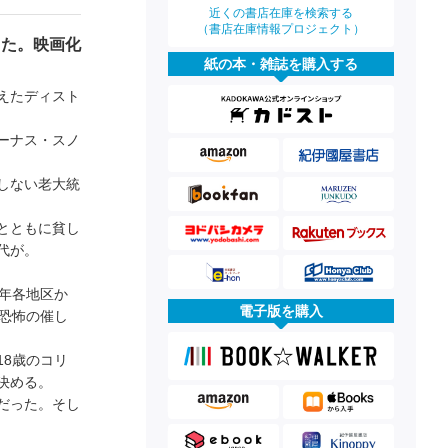
近くの書店在庫を検索する
（書店在庫情報プロジェクト）
った。映画化
紙の本・雑誌を購入する
えたディスト
ーナス・スノ
しない老大統
とともに貧し
代が。
年各地区か
電子版を購入
恐怖の催し
8歳のコリ
決める。
だった。そし