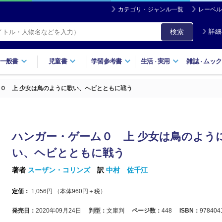
カテゴリ・ジャンル一覧
レーベル
検索
詳細
一般書
児童書
学習参考書
生活
実用
雑誌
ムック
・
・
０ 上 少女は鳥のように歌い、ヘビとともに戦う
ハンガー・ゲーム０ 上 少女は鳥のよう
い、ヘビとともに戦う
著者
スーザン・コリンズ
訳
中村 佐千江
定価：
1,056
円 （本体
960
円＋税）
発売日：
2020年09月24日
判型：
文庫判
ページ数：
448
ISBN：
978404