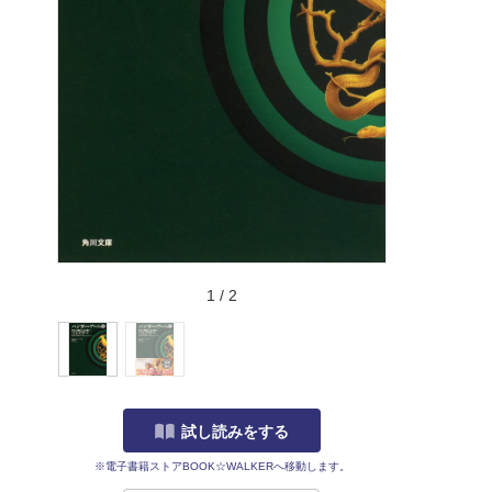
1
/
2
試し読みをする
※電子書籍ストアBOOK☆WALKERへ移動します。