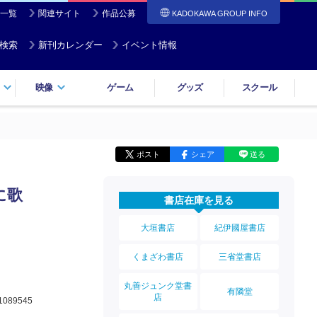
一覧
関連サイト
作品公募
KADOKAWA GROUP INFO
検索
新刊カレンダー
イベント情報
映像
ゲーム
グッズ
スクール
ポスト
シェア
送る
に歌
書店在庫を見る
大垣書店
紀伊國屋書店
くまざわ書店
三省堂書店
丸善ジュンク堂書
有隣堂
店
1089545