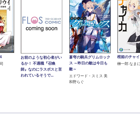
4
棺姫のチャイ
蒼穹の騎兵グリムロック
お前のような初心者がい
ス ～昨日の敵は今日も
るか！ 不遇職『召喚
光司
榊一郎 なま
敵～
師』なのにラスボスと言
われているそうで...
エドワード・スミス 美
和野らぐ