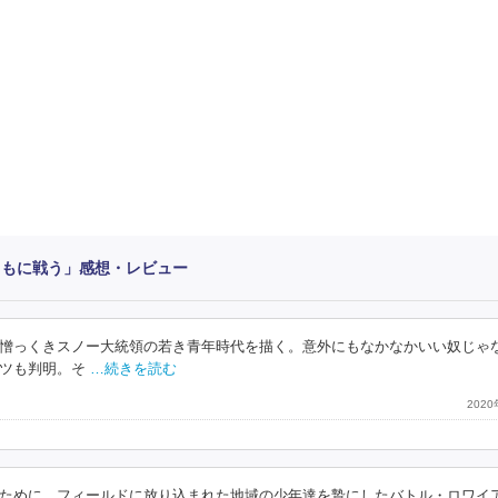
ともに戦う」感想・レビュー
憎っくきスノー大統領の若き青年時代を描く。意外にもなかなかいい奴じゃ
ツも判明。そ
…続きを読む
202
ために、フィールドに放り込まれた地域の少年達を贄にしたバトル・ロワイ