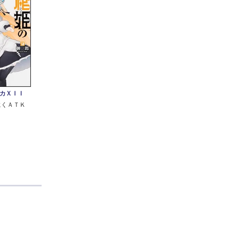
カＸＩＩ
にくＡＴＫ