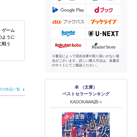
・ゲーム
のように
に戦う
※書店によって現在在庫や取り扱いがない場
合がございます。詳しい購入方法は、各書店
のサイトにてご確認ください。
本 （文庫）
ズの作品一覧
ベストセラーランキング
KADOKAWA調べ
1位