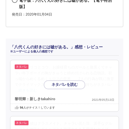
電子版：八代くんの好きには嘘がある。【電子特別
版】
発売日：2020年01月04日
「八代くんの好きには嘘がある。」感想・レビュー
※ユーザーによる個人の感想です
リコとコウ、お嬢様育ちのガールと腹黒くてチャ
ラい年下ボーイの胸がきゅうと締め付けられる恋物語。初
っ端からめくるめくエロスの世界……2人の行為が既に激甘
でクライマックス！タイトルからコウの気持ちがネタバレ
…続きを読む
黎明卿：新しきtakahiro
2021年05月13日
56
人がナイス！しています
彼はクラスメイト。チャラい見た目、派手なグル