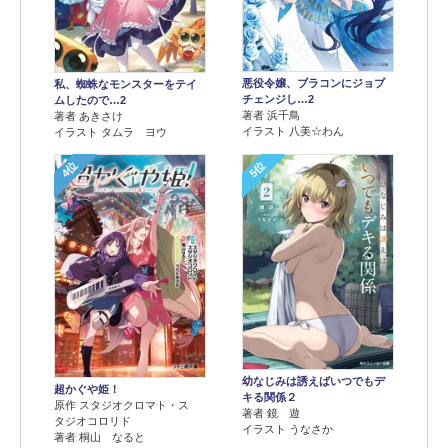
悪役令嬢、ブラコンにジョブ
私、蜘蛛なモンスターをテイ
チェンジし…2
ムしたので…2
著者 浜千鳥
著者 あきさけ
イラスト 八美☆わん
イラスト タムラ ヨウ
4位
5位
幼なじみは誘えばいつでもデ
超かぐや姫！
キる関係２
原作 スタジオクロマト・ス
著者 鏡 遊
タジオコロリド
イラスト うなさか
著者 桐山 なると