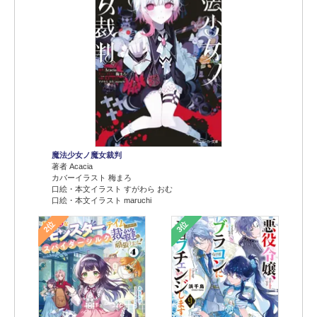
魔法少女ノ魔女裁判
著者 Acacia
カバーイラスト 梅まろ
口絵・本文イラスト すがわら おむ
口絵・本文イラスト maruchi
2位
3位