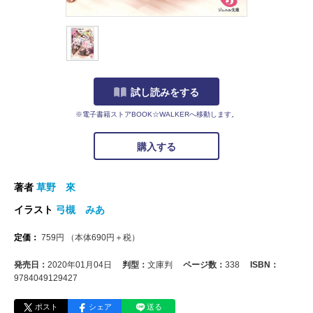
試し読みをする
※電子書籍ストアBOOK☆WALKERへ移動します。
購入する
著者
草野 來
イラスト
弓槻 みあ
定価：
759
円
（本体
690
円＋税）
発売日：
2020年01月04日
判型：
文庫判
ページ数：
338
ISBN：
9784049129427
ポスト
シェア
送る