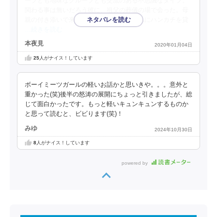
ープとも地味なグループとも交流のある不思議なタイプ。
関わる事は無いだろう彼に、祖父の葬儀の場で会った。母
親の付き添いで来たらしい彼は泣いてる私にハンカチを貸
…続きを読む
本夜見
2020年01月04日
25
人がナイス！しています
ボーイミーツガールの軽いお話かと思いきや。。。意外と
重かった(笑)後半の怒涛の展開にちょっと引きましたが、総
じて面白かったです。もっと軽いキュンキュンするものか
と思って読むと、ビビります(笑)！
みゆ
2024年10月30日
8
人がナイス！しています
powered by