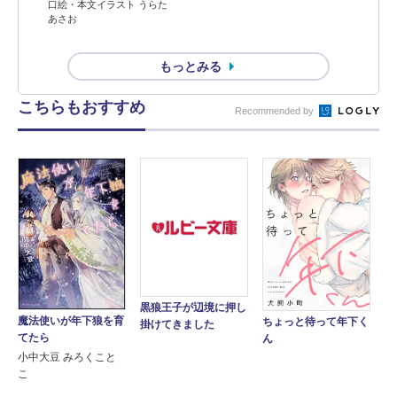
口絵・本文イラスト うらた
あさお
もっとみる
こちらもおすすめ
Recommended by
黒狼王子が辺境に押し
魔法使いが年下狼を育
ちょっと待って年下く
掛けてきました
てたら
ん
小中大豆 みろくこと
こ